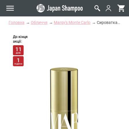
Головна
Обличчя
Margy's Monte Carlo
Сироватка Потрійний Концентрат Margy's Monte Carlo Triple Concentrate
До кінця
акції:
11
днів
1
година