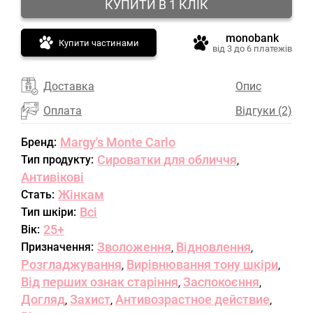
КУПИТИ В 1 КЛІК
monobank
Купити частинами
від 3 до 6 платежів
Доставка
Опис
Оплата
Відгуки (2)
Margy's Monte Carlo
Бренд:
Сироватки для обличчя
Тип продукту:
,
Антивікові
Жінкам
Стать:
Всі
Тип шкіри:
25+
Вік:
Зволоження
Відновлення
Призначення:
,
,
Розгладжування
Вирівнювання тону шкіри
,
,
Від перших ознак старіння
Заспокоєння
,
,
Догляд
Захист
Антивозрастное действие
,
,
,