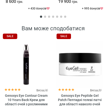
8 600
19 900
грн.
грн.
+ 430 бонусів
+ 995 бонусів
Вам може сподобатися
SALE
SALE
Відгуки (4)
Відгуки (6)
Genosys Eye Contour Cream
Genosys Eye Peptide Gel
10 Years Back Крем для
Patch Пептидні гелеві патчі
області очей з рослинними
для області навколо очей