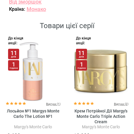
Від зморшок
Монако
Країна:
Товари цієї серії
До кінця
До кінця
акції:
акції:
11
11
днів
днів
1
1
година
година
Відгуки (1)
Відгуки (2)
Лосьйон №1 Margys Monte
Крем Потрійної Дії Margy's
Carlo The Lotion №1
Monte Carlo Triple Action
Cream
Margy's Monte Carlo
Margy's Monte Carlo