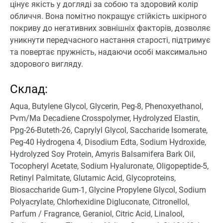
цінує якість у догляді за собою та здоровий колір
обличчя. Вона помітно покращує стійкість шкірного
покриву до негативних зовнішніх факторів, дозволяє
уникнути передчасного настання старості, підтримує
та повертає пружність, надаючи особі максимально
здорового вигляду.
Склад:
Aqua, Butylene Glycol, Glycerin, Peg-8, Phenoxyethanol,
Pvm/Ma Decadiene Crosspolymer, Hydrolyzed Elastin,
Ppg-26-Buteth-26, Caprylyl Glycol, Saccharide Isomerate,
Peg-40 Hydrogena 4, Disodium Edta, Sodium Hydroxide,
Hydrolyzed Soy Protein, Amyris Balsamifera Bark Oil,
Tocopheryl Acetate, Sodium Hyaluronate, Oligopeptide-5,
Retinyl Palmitate, Glutamic Acid, Glycoproteins,
Biosaccharide Gum-1, Glycine Propylene Glycol, Sodium
Polyacrylate, Chlorhexidine Digluconate, Citronellol,
Parfum / Fragrance, Geraniol, Citric Acid, Linalool,