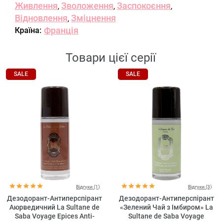
Живлення
Зволоження
Заспокоєння
,
,
,
Відновлення
Зміцнення
,
Франція
Країна:
Товари цієї серії
SALE
SALE
Відгуки (1)
Відгуки (3)
Дезодорант-Антиперспірант
Дезодорант-Антиперспірант
Аюрведичний La Sultane de
«Зелений Чай з Імбиром» La
Saba Voyage Epices Anti-
Sultane de Saba Voyage