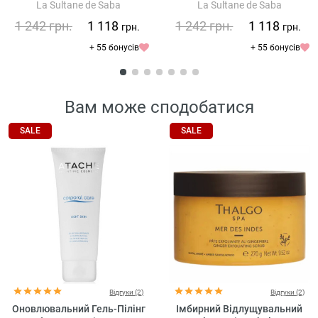
La Sultane de Saba
La Sultane de Saba
Perspirant Deodorant Oriental
Darjeeling Anti-Perspirant
Ayurvedic - Amber Vanilla
Deodorant Ginger Green Tea
1 242
грн.
1 118
1 242
грн.
1 118
грн.
грн.
Patchouli
+ 55 бонусів
+ 55 бонусів
Вам може сподобатися
SALE
SALE
Відгуки (2)
Відгуки (2)
Оновлювальний Гель-Пілінг
Імбирний Відлущувальний