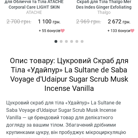
для Обличчя та Тіла ATACHE
Скраб для Тіла Thalgo Mer
Corporal Care LIGHT SKIN
Des Indes Ginger Exfoliating
ATACHE
Thalgo
Scrub
2 700
грн.
1 100
2 969
грн.
2 672
грн.
грн.
+ 55 бонусів
+ 133 бонуси
Опис товару: Цукровий Скраб для
Тіла «Удайпур» La Sultane de Saba
Voyage d'Udaipur Sugar Scrub Musk
Incense Vanilla
Цукровий скраб для тіла «Удайпур» La Sultane de
Saba Voyage d'Udaipur Sugar Scrub Musk Incense
Vanilla — це брендовий товар для делікатного
догляду за вашим тілом. Збагачений дрібними
крупинками цукру, він пробуджує мікроциркуляцію