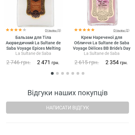
Отзывы (3)
Отзывы (2)
Бальзам для Тіла
Крем Нареченої для
Аюрведичний La Sultane de
Обличчя La Sultane de Saba
Saba Voyage Epices Melting
Voyage Dèlices BB Bride's Day
La Sultane de Saba
La Sultane de Saba
Balm Oriental Ayurvedic
Cream Rose Fragrance
2 746
грн.
2 471
2 615
грн.
2 354
грн.
грн.
Відгуки наших покупців
НАПИСАТИ ВІДГУК