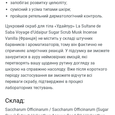
запобігає розвитку целюліту;
сумісний з усіма типами шкіри;
пройшов ретельний дерматологічний контроль.
Цукровий скраб для тіла «Удайпур» La Sultane de
Saba Voyage d'Udaipur Sugar Scrub Musk Incense
Vanilla (Франція) не містить у складі штучних
барвників і ароматизаторів, тому він фактично не
спричиняє алергічних реакцій. У підсумку ви зможете
зануритися в ауру неймовірних емоцій, які
перетворять вашу щоденну рутину догляду за
шкірою на справжню насолоду. Вже після короткого
періоду застосування ви зможете відчути всі
переваги скрабу, підтверджені в процесі
лабораторних тестувань.
Склад:
Saccharum Officinarum / Saccharum Officinarum (Sugar