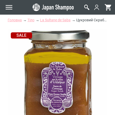
Головна
Тіло
La Sultane de Saba
Цукровий Скраб для Тіла «Удайпур» La Sultane de Saba Voyage d'Udaipur Sugar Scrub Musk Incense Vanilla
SALE