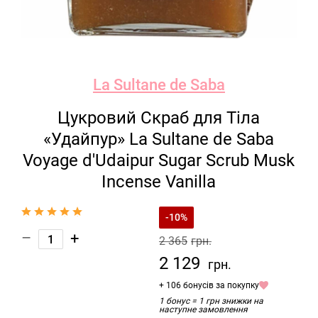
La Sultane de Saba
Цукровий Скраб для Тіла
«Удайпур» La Sultane de Saba
Voyage d'Udaipur Sugar Scrub Musk
Incense Vanilla
-10%
–
+
2 365
грн.
2 129
грн.
+ 106 бонусів за покупку
1 бонус = 1 грн знижки на
наступне замовлення