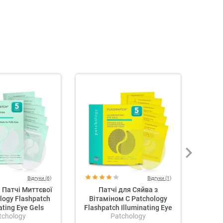
Відгуки (6)
Відгуки (1)
 Патчі Миттєвої
Патчі для Сяйва з
Крем
logy Flashpatch
Вітаміном C Patchology
О
ting Eye Gels
Flashpatch Illuminating Eye
Про
tchology
Patchology
Gels
Roy