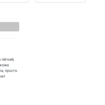
 лёгкий,
 кожа
ла, просто
нет