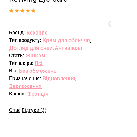
Rexaline
Бренд:
Крем для обличчя
Тип продукту:
,
Догляд для очей
Антивікові
,
Жінкам
Стать:
Всі
Тип шкіри:
Без обмежень
Вік:
Відновлення
Призначення:
,
Зволоження
Франція
Країна:
Опис
Відгуки (3)