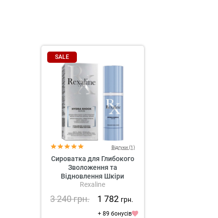
SALE
Відгуки (1)
Сироватка для Глибокого
Зволоження та
Відновлення Шкіри
Rexaline
Rexaline Hydra Shock Mega
Hydrating Revival Serum
3 240
грн.
1 782
грн.
+ 89 бонусів