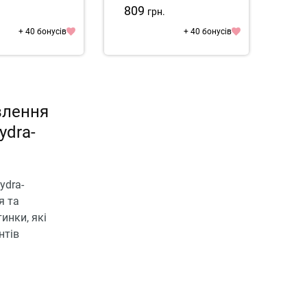
C
809
1 3
.
грн.
+ 40 бонусів
+ 40 бонусів
влення
ydra-
ydra-
я та
инки, які
нтів