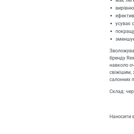
має легк
вирівню
ефектив
усуває 
покращу
зменшує
Зволожувал
бренду Rex
навколо оч
свіжішим,
салонних 
Склад: чер
Наносити в