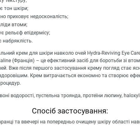
у текстуру;
є тон шкіри;
но приховує недосконалість;
сліди втоми;
є рельєф епідермісу;
 набряклість.
ьний крем для шкіри навколо очей Hydra-Reviving Eye Care
aline (Франція) – це ефективний засіб для боротьби зі вто
ей. Вже після першого застосування крему погляд стає яс
 здоровішим. Крем витрачається економно та створює ефе
процедур.
воні водорості, пустельна троянда, протеїни люпину, haloxyl
Спосіб застосування:
ранці та ввечері на попередньо очищену шкіру області нав