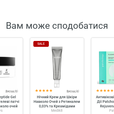
Вам може сподобатися
SALE
Відгуки (6)
Відгуки (4)
eptide Gel
Нічний Крем для Шкіри
Антивікові
гелеві патчі
Навколо Очей з Ретиналем
Дії Patcho
вколо очей
0,03% та Креамідами
Rejuvena
ys
Medik8
Pa
Medik8 Crystal Retinal