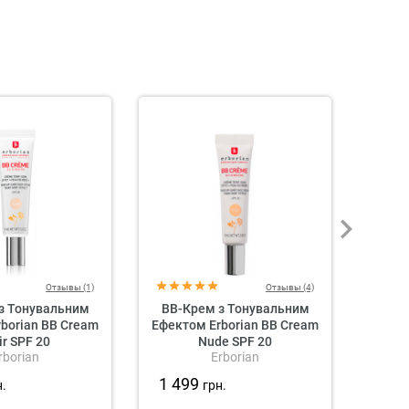
Отзывы (1)
Отзывы (4)
з Тонувальним
BB-Крем з Тонувальним
BB-К
borian BB Cream
Ефектом Erborian BB Cream
Вітам
ir SPF 20
Nude SPF 20
CU SK
rborian
Erborian
1 499
1 5
н.
грн.