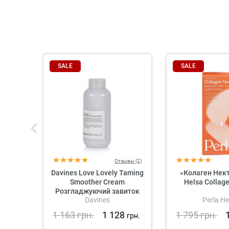
SALE
SALE
Отзывы (2)
Davines Love Lovely Taming
«Колаген Нект
Smoother Cream
Helsa Collag
Розгладжуючий завиток
Davines
Perla He
Крем для волосся
1 163
грн.
1 128
1 795
грн.
грн.