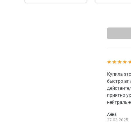
Купила это
быстро вп
действител
приятно ух
нейтрально
Анна
27.03.2025