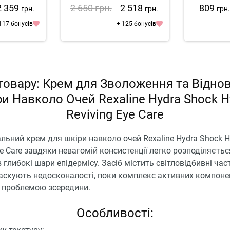
Ceramide Eye 3
2 359
2 650
грн.
2 518
809
грн.
грн.
грн
117 бонусів
+ 125 бонусів
товару: Крем для Зволоження та Відно
и Навколо Очей Rexaline Hydra Shock H
Reviving Eye Care
ьний крем для шкіри навколо очей Rexaline Hydra Shock H
ye Care завдяки невагомій консистенції легко розподіляєтьс
 глибокі шари епідермісу. Засіб містить світловідбивні част
аскують недосконалості, поки комплекс активних компоне
з проблемою зсередини.
Особливості: