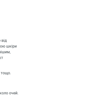
 від
мою шкіри
нішим,
кт
 тощо.
коло очей.