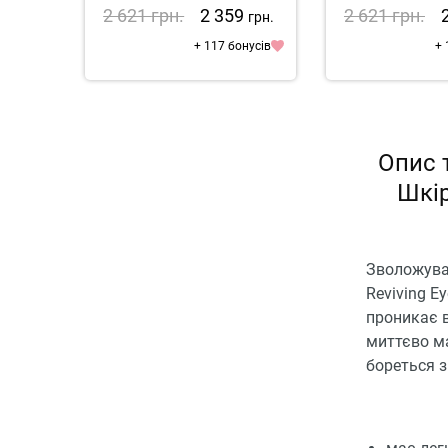
2 621
грн.
2 359
2 621
грн.
грн.
+ 117 бонусів
+ 
Опис 
Шкір
Зволожувал
Reviving E
проникає в
миттєво м
бореться 