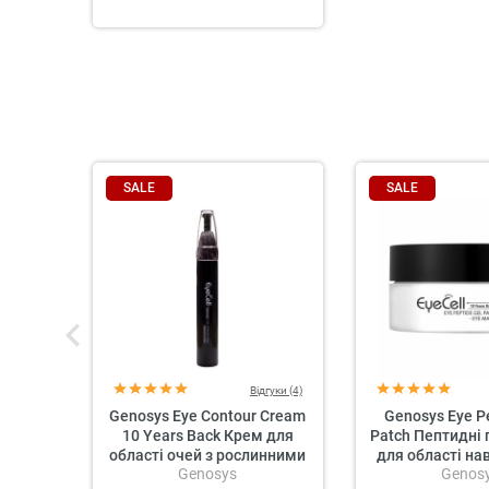
SALE
SALE
Відгуки (4)
Genosys Eye Contour Cream
Genosys Eye P
10 Years Back Крем для
Patch Пептидні 
області очей з рослинними
для області на
Genosys
Genos
стовбуровими клітинами