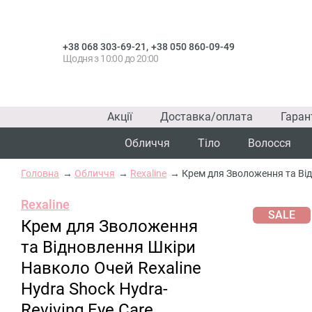
,
+38 068 303-69-21
+38 050 860-09-49
Щодня з 10:00 до 20:00
Акції
Доставка/оплата
Гаран
Обличчя
Тіло
Волосся
Головна
Обличчя
Rexaline
Крем для Зволоження та Від
Rexaline
SALE
Крем для Зволоження
та Відновлення Шкіри
Навколо Очей Rexaline
Hydra Shock Hydra-
Reviving Eye Care