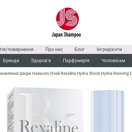
тія/повернення
Про нас
Блог
Інгредієнти
Бренди
Здоров'я
Парфумерія
Чоловікам
новлення Шкіри Навколо Очей Rexaline Hydra Shock Hydra-Reviving E