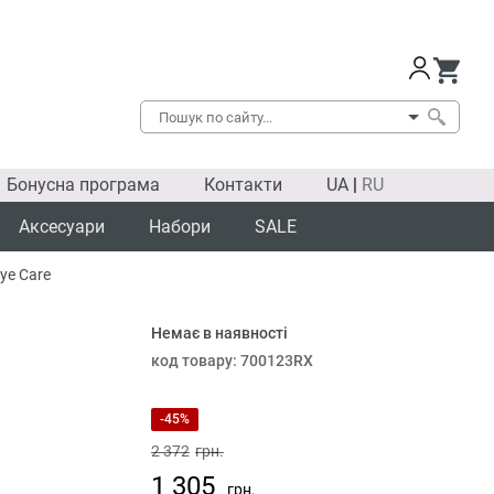
Бонусна програма
Контакти
UA
|
RU
Аксесуари
Набори
SALE
ye Care
Немає в наявності
SALE
код товару:
700123RX
-45%
2 372
грн.
1 305
грн.