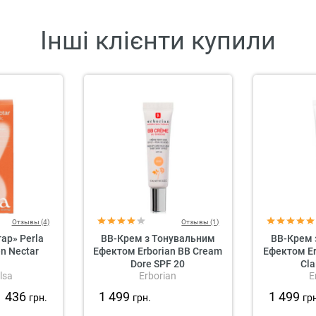
Інші клієнти купили
Отзывы (4)
Отзывы (1)
ар» Perla
BB-Крем з Тонувальним
BB-Крем 
en Nectar
Ефектом Erborian BB Cream
Ефектом Er
Dore SPF 20
Cla
lsa
Erborian
E
1 436
1 499
1 499
грн.
грн.
гр