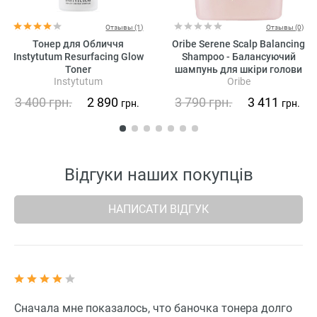
Отзывы (1)
Отзывы (0)
Тонер для Обличчя
Oribe Serene Scalp Balancing
Instytutum Resurfacing Glow
Shampoo - Балансуючий
Toner
шампунь для шкіри голови
Instytutum
Oribe
«Справжня гармонія»
3 400
грн.
2 890
3 790
грн.
3 411
грн.
грн.
Відгуки наших покупців
НАПИСАТИ ВІДГУК
Сначала мне показалось, что баночка тонера долго