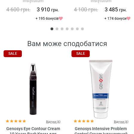
Instytutum
Instytutum
Brightening Eye Cream
4 600
грн.
3 910
4 100
грн.
3 485
грн.
грн.
+ 195 бонусів
+ 174 бонуси
Вам може сподобатися
SALE
SALE
Відгуки (4)
Відгуки (4)
Genosys Eye Contour Cream
Genosys Intensive Problem