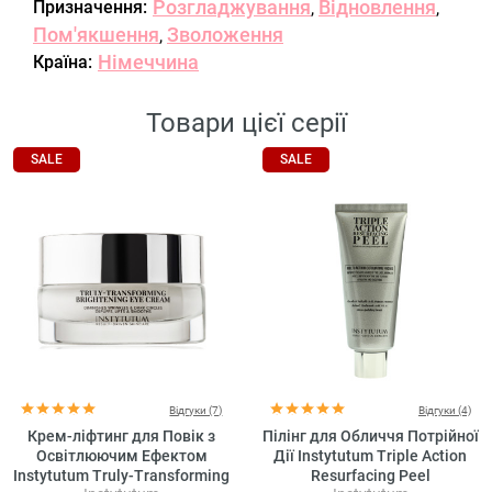
Розгладжування
Відновлення
Призначення:
,
,
Пом'якшення
Зволоження
,
Німеччина
Країна:
Товари цієї серії
SALE
SALE
Відгуки (7)
Відгуки (4)
Крем-ліфтинг для Повік з
Пілінг для Обличчя Потрійної
Освітлюючим Ефектом
Дії Instytutum Triple Action
Instytutum Truly-Transforming
Resurfacing Peel