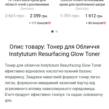
10 Years Back Крем для
Control Cream Інтенсивний
області очей з рослинними
крем для проблемної шкіри
Genosys
Genosys
стовбуровими клітинами
2 621
грн.
2 359
1 791
грн.
1 612
грн.
грн.
+ 117 бонусів
+ 80 бонусів
Опис товару: Тонер для Обличчя
Instytutum Resurfacing Glow Toner
Тонер для обличчя Instytutum Resurfacing Glow Toner
ефективно відновлює кислотно-лужний баланс
епідермісу. Завдяки невагомій формулі тонер легко
лягає, формуючи невидимий захисний бар'єр від
агресивного впливу навколишнього середовища.
Б'юті-продукт ефективно тонізує та надає освіжаючу
дію.