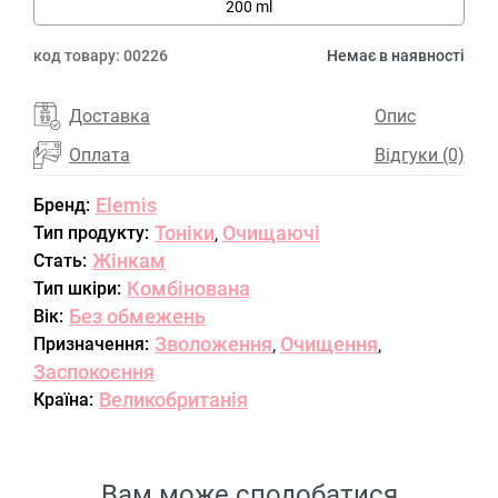
200 ml
код товару:
00226
Немає в наявності
Доставка
Опис
Оплата
Відгуки (0)
Elemis
Бренд:
Тоніки
Очищаючі
Тип продукту:
,
Жінкам
Стать:
Комбінована
Тип шкіри:
Без обмежень
Вік:
Зволоження
Очищення
Призначення:
,
,
Заспокоєння
Великобританія
Країна:
Вам може сподобатися