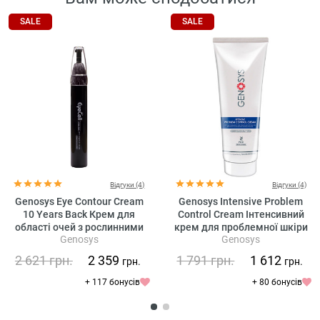
SALE
SALE
Відгуки (4)
Відгуки (4)
Genosys Eye Contour Cream
Genosys Intensive Problem
10 Years Back Крем для
Control Cream Інтенсивний
області очей з рослинними
крем для проблемної шкіри
Genosys
Genosys
стовбуровими клітинами
2 621
грн.
2 359
1 791
грн.
1 612
грн.
грн.
+ 117 бонусів
+ 80 бонусів