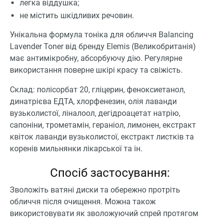
легка віддушка;
не містить шкідливих речовин.
Унікальна формула тоніка для обличчя Balancing
Lavender Toner від бренду Elemis (Великобританія)
має антимікробну, абсорбуючу дію. Регулярне
використання поверне шкірі красу та свіжість.
Склад: полісорбат 20, гліцерин, феноксиетанол,
динатрієва ЕДТА, хлорфенезин, олія лаванди
вузьколистої, ліналоол, дегідроацетат натрію,
сапоніни, трометамін, гераніол, лимонен, екстракт
квіток лаванди вузьколистої, екстракт листків та
коренів мильнянки лікарської та ін.
Спосіб застосування:
Зволожіть ватяні диски та обережно протріть
обличчя після очищення. Можна також
використовувати як зволожуючий спрей протягом