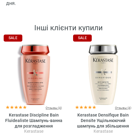
дня.
Інші клієнти купили
SALE
SALE
Отзывы (4)
Отзывы (4)
Kerastase Discipline Bain
Kerastase Densifique Bain
Fluidealiste Шампунь-ванна
Densite Ущільнюючий
для розгладження
шампунь для збільшення
Kerastase
Kerastase
неслухняного волосся (без
густоти волосся
сульфатів)