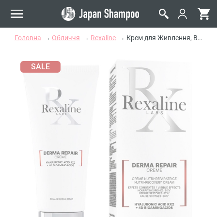
Головна
Обличчя
Rexaline
Крем для Живлення, Відновлення та Заспокоєння Чутливої Шкіри Rexaline DERMA REPAIR Nutri-Recovery Cream
SALE