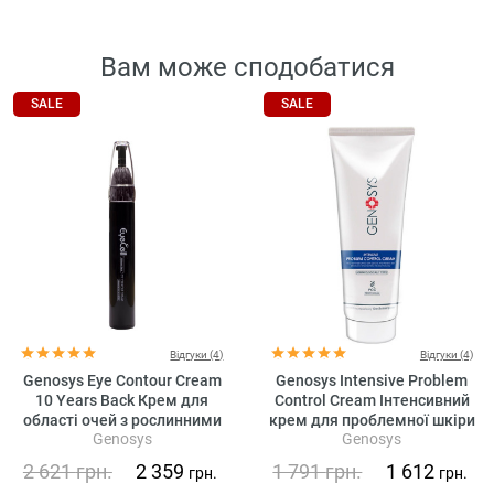
Вам може сподобатися
SALE
SALE
Відгуки (4)
Відгуки (4)
Genosys Eye Contour Cream
Genosys Intensive Problem
10 Years Back Крем для
Control Cream Інтенсивний
області очей з рослинними
крем для проблемної шкіри
Genosys
Genosys
стовбуровими клітинами
2 621
грн.
2 359
1 791
грн.
1 612
грн.
грн.