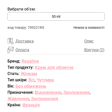
Вибрати об'єм:
50 ml
код товару:
700221RX
Немає в наявності
Доставка
Опис
Оплата
Відгуки (2)
Rexaline
Бренд:
Крем для обличчя
Тип продукту:
Жінкам
Стать:
Всі
Чутлива
Тип шкіри:
,
Без обмежень
Вік:
Відновлення
Зволоження
Призначення:
,
,
Живлення
Заспокоєння
,
Франція
Країна: