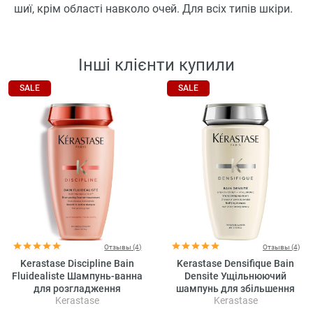
шиї, крім області навколо очей. Для всіх типів шкіри.
Інші клієнти купили
SALE
SALE
Отзывы (4)
Отзывы (4)
Kerastase Discipline Bain
Kerastase Densifique Bain
Fluidealiste Шампунь-ванна
Densite Ущільнюючий
для розгладження
шампунь для збільшення
Kerastase
Kerastase
неслухняного волосся (без
густоти волосся