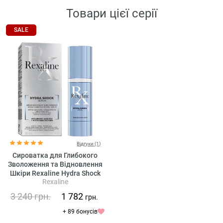
Товари цієї серії
SALE
Відгуки (1)
Сироватка для Глибокого
Зволоження та Відновлення
Шкіри Rexaline Hydra Shock
Rexaline
Mega Hydrating Revival Serum
3 240
грн.
1 782
грн.
+ 89 бонусів