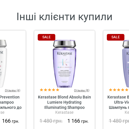
Інші клієнти купили
SALE
SALE
Отзывы (4)
Отзывы (8)
 Prevention
Kerastase Blond Absolu Bain
Kerastase B
Shampoo
Lumiere Hydrating
Ultra-V
ильного до
Illuminating Shampoo
Шампунь 
ase
Kerastase
Ke
Волосся
Зволожувальний шампунь
для світлого та
1 166
1 480
грн.
1 166
1 480
гр
грн.
грн.
мелірованого волосся