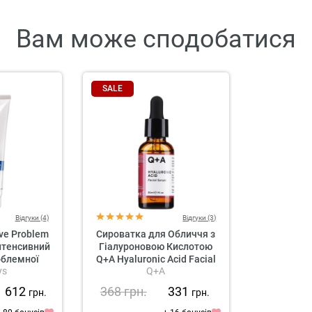
Вам може сподобатися
SALE
Відгуки (4)
Відгуки (3)
ive Problem
Сироватка для Обличчя з
Інтенсивний
Гіалуроновою Кислотою
облемної
Q+A Hyaluronic Acid Facial
ys
Q+A
и
Serum
1 612
368
грн.
331
грн.
грн.