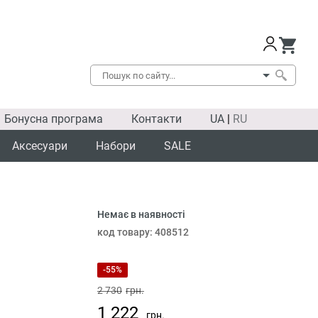
Бонусна програма
Контакти
UA
|
RU
Аксесуари
Набори
SALE
Немає в наявності
SALE
код товару:
408512
-55%
2 730
грн.
1 222
грн.