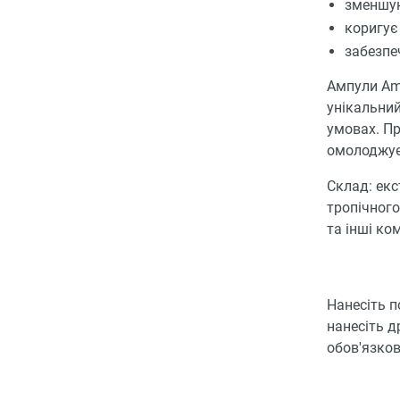
зменшую
коригує
забезпе
Ампули Amp
унікальний
умовах. Пр
омолоджує
Склад: екс
тропічного
та інші ко
Нанесіть п
нанесіть д
обов'язков