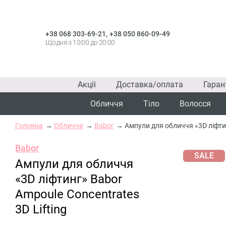
,
+38 068 303-69-21
+38 050 860-09-49
Щодня з 10:00 до 20:00
Акції
Доставка/оплата
Гаран
Обличчя
Тіло
Волосся
Головна
Обличчя
Babor
Ампули для обличчя «3D ліфтин
Babor
SALE
Ампули для обличчя
«3D ліфтинг» Babor
Ampoule Concentrates
3D Lifting