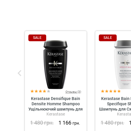
SALE
SALE
Отзывы (3)
Kerastase Densifique Bain
Kerastase Bain
Densite Homme Shampoo
Specifique 
Ущільнюючий шампунь для
Шампунь для Сх
Kerastase
Kerast
збільшення густини
Випадіння 
волосся для чоловіків
1 480
грн.
1 166
1 480
грн.
грн.