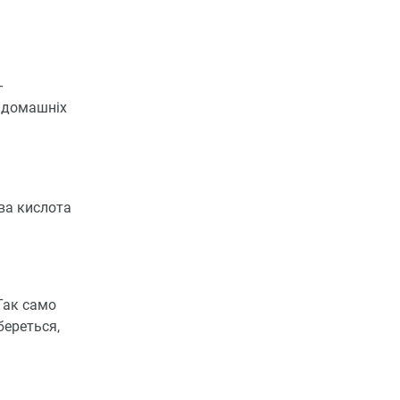
–
в домашніх
ова кислота
Так само
береться,