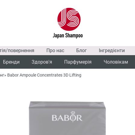
тія/повернення
Про нас
Блог
Інгредієнти
Бренди
Здоров'я
Парфумерія
Чоловікам
г» Babor Ampoule Concentrates 3D Lifting