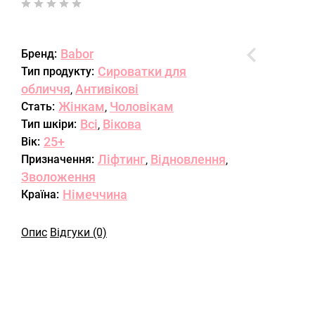
Babor
Бренд:
Сироватки для
Тип продукту:
обличчя
Антивікові
,
Жінкам
Чоловікам
Стать:
,
Всі
Вікова
Тип шкіри:
,
25+
Вік:
Ліфтинг
Відновлення
Призначення:
,
,
Зволоження
Німеччина
Країна:
Опис
Відгуки (0)