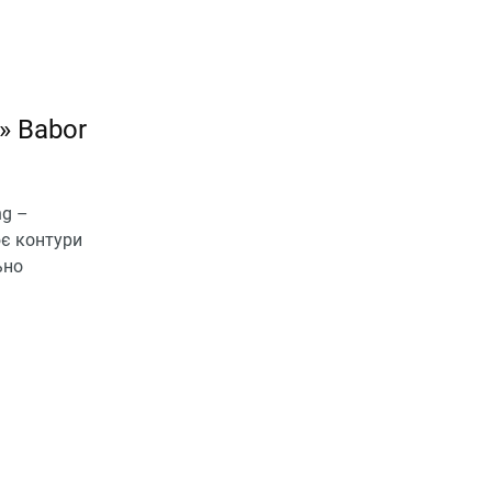
» Babor
ng –
ює контури
ьно