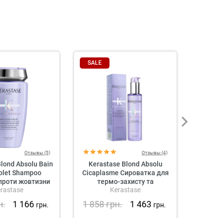
SALE
SAL
Отзывы (5)
Отзывы (4)
lond Absolu Bain
Kerastase Blond Absolu
Davin
iolet Shampoo
Cicaplasme Сироватка для
проти жовтизни
термо-захисту та
Розг
rastase
Kerastase
зміцнення волосся
К
н.
1 166
1 858
грн.
1 463
1 1
грн.
грн.