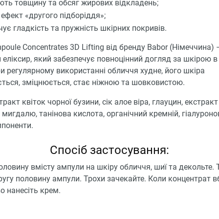
ть товщину та обсяг жирових відкладень;
 ефект «другого підборіддя»;
чує гладкість та пружність шкірних покривів.
oule Concentrates 3D Lifting від бренду Babor (Німеччина) 
 еліксир, який забезпечує повноцінний догляд за шкірою 
и регулярному використанні обличчя худне, його шкіра
ться, зміцнюється, стає ніжною та шовковистою.
тракт квіток чорної бузини, сік алое віра, глауцин, екстракт
 мигдалю, танінова кислота, органічний кремній, гіалурон
мпоненти.
Спосіб застосування:
оловину вмісту ампули на шкіру обличчя, шиї та декольте. 
ругу половину ампули. Трохи зачекайте. Коли концентрат в
о нанесіть крем.