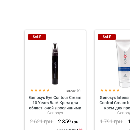
SALE
SALE
Відгуки (4)
Genosys Eye Contour Cream
Genosys Intens
10 Years Back Крем для
Control Cream 
області очей з рослинними
крем для пр
Genosys
Genos
стовбуровими клітинами
шкір
2 621
грн.
2 359
1 791
грн.
грн.