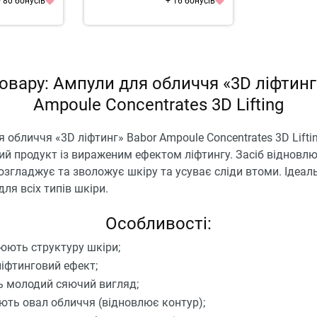
 80 бонусів
+ 16 бонусів
овару: Ампули для обличчя «3D ліфтинг
Ampoule Concentrates 3D Lifting
 обличчя «3D ліфтинг» Babor Ampoule Concentrates 3D Lifti
ий продукт із вираженим ефектом ліфтингу. Засіб відновл
озгладжує та зволожує шкіру та усуває сліди втоми. Ідеал
для всіх типів шкіри.
Особливості:
юють структуру шкіри;
іфтинговий ефект;
 молодий сяючий вигляд;
ть овал обличчя (відновлює контур);