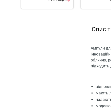
+ 117 бонусів
+
Опис т
Ампули для
інноваційн
обличчя, р
підходить 
відновл
мають л
надають
моделюю