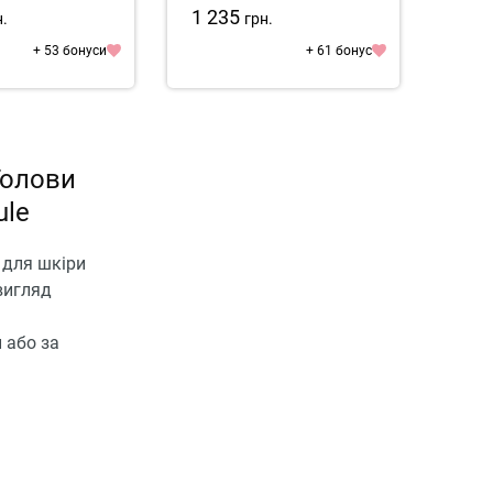
mpoule
1 235
3 2
н.
грн.
+ 53 бонуси
+ 61 бонус
Голови
ule
 для шкіри
вигляд
 або за