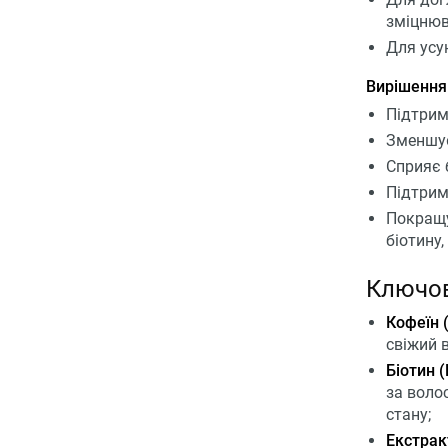
зміцнюв
Для усу
Вирішення
Підтрим
Зменшує
Сприяє 
Підтрим
Покращу
біотину,
Ключов
Кофеїн (
свіжий 
Біотин (
за воло
стану;
Екстракт