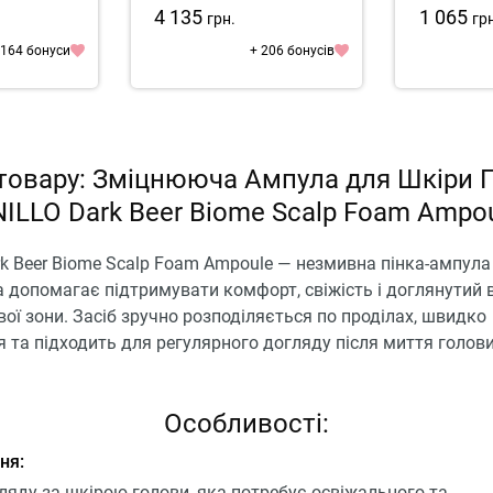
Intensive Treatment
A
4 135
1 065
грн.
гр
 164 бонуси
+ 206 бонусів
товару: Зміцнююча Ампула для Шкіри 
ILLO Dark Beer Biome Scalp Foam Ampo
k Beer Biome Scalp Foam Ampoule — незмивна пінка-ампула
а допомагає підтримувати комфорт, свіжість і доглянутий 
ої зони. Засіб зручно розподіляється по проділах, швидко
 та підходить для регулярного догляду після миття голови
Особливості:
ня:
ляду за шкірою голови, яка потребує освіжального та