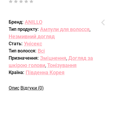
ANILLO
Бренд:
Ампули для волосся
Тип продукту:
,
Незмивний догляд
Унісекс
Стать:
Всі
Тип волосся:
Зміцнення
Догляд за
Призначення:
,
шкірою голови
Тонізування
,
Південна Корея
Країна:
Опис
Відгуки (0)