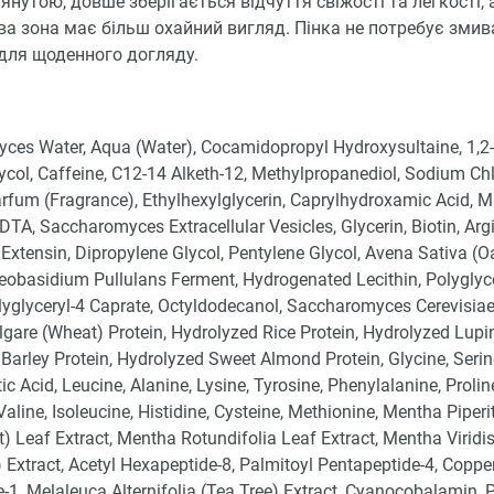
янутою, довше зберігається відчуття свіжості та легкості, 
а зона має більш охайний вигляд. Пінка не потребує змив
для щоденного догляду.
ces Water, Aqua (Water), Cocamidopropyl Hydroxysultaine, 1,2-
ycol, Caffeine, C12-14 Alketh-12, Methylpropanediol, Sodium Chl
rfum (Fragrance), Ethylhexylglycerin, Caprylhydroxamic Acid, Ma
TA, Saccharomyces Extracellular Vesicles, Glycerin, Biotin, Argi
Extensin, Dipropylene Glycol, Pentylene Glycol, Avena Sativa (Oa
reobasidium Pullulans Ferment, Hydrogenated Lecithin, Polyglyc
lyglyceryl-4 Caprate, Octyldodecanol, Saccharomyces Cerevisiae 
lgare (Wheat) Protein, Hydrolyzed Rice Protein, Hydrolyzed Lupin
Barley Protein, Hydrolyzed Sweet Almond Protein, Glycine, Serin
ic Acid, Leucine, Alanine, Lysine, Tyrosine, Phenylalanine, Prolin
Valine, Isoleucine, Histidine, Cysteine, Methionine, Mentha Piperi
) Leaf Extract, Mentha Rotundifolia Leaf Extract, Mentha Viridi
 Extract, Acetyl Hexapeptide-8, Palmitoyl Pentapeptide-4, Copper
de-1, Melaleuca Alternifolia (Tea Tree) Extract, Cyanocobalamin, 