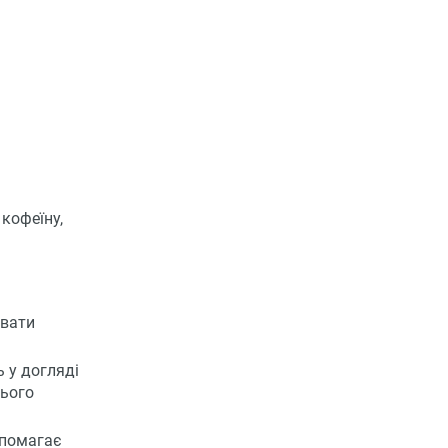
кофеїну,
увати
 у догляді
нього
опомагає