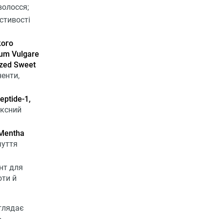
волосся;
стивості
кого
cum Vulgare
yzed Sweet
енти,
eptide-1,
ексний
 Mentha
чуття
нт для
оти й
глядає