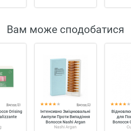
Вам може сподобатися
Відгуки (3)
Відгуки (2)
сся Orising
Інтенсивно Зміцнювальні
Відновлю
alizzante
Ампули Проти Випадіння
для П
Волосся Nashi Argan
Волосся C
g
Nashi Argan
Cu
Essential Energy Fortifying
Salon Ca