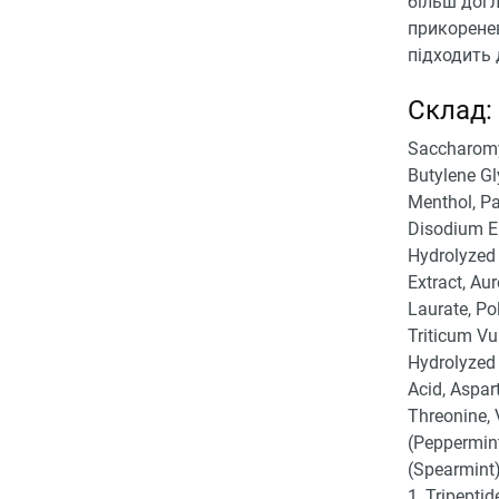
більш догл
прикоренев
підходить 
Склад:
Saccharomy
Butylene Gl
Menthol, Pa
Disodium ED
Hydrolyzed 
Extract, Au
Laurate, Po
Triticum Vu
Hydrolyzed 
Acid, Aspart
Threonine, 
(Peppermint
(Spearmint)
1, Tripepti