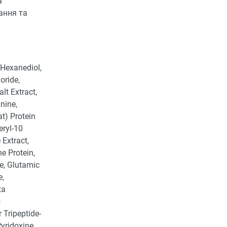
а
ання та
Hexanediol,
oride,
lt Extract,
nine,
t) Protein
eryl-10
Extract,
e Protein,
e, Glutamic
e,
ta
s
 Tripeptide-
Pyridoxine