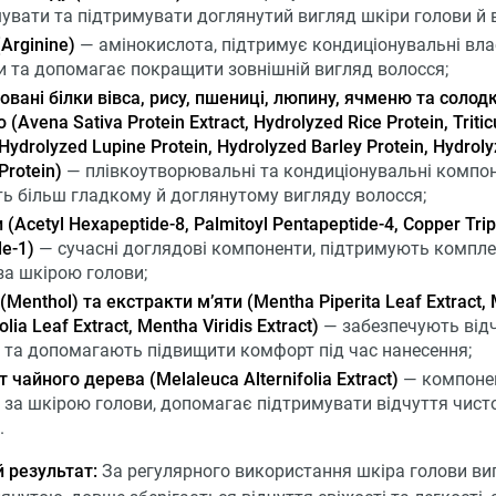
увати та підтримувати доглянутий вигляд шкіри голови й 
(Arginine)
— амінокислота, підтримує кондиціонувальні вла
 та допомагає покращити зовнішній вигляд волосся;
зовані білки вівса, рису, пшениці, люпину, ячменю та солод
(Avena Sativa Protein Extract, Hydrolyzed Rice Protein, Triti
 Hydrolyzed Lupine Protein, Hydrolyzed Barley Protein, Hydrol
Protein)
— плівкоутворювальні та кондиціонувальні компон
ь більш гладкому й доглянутому вигляду волосся;
(Acetyl Hexapeptide-8, Palmitoyl Pentapeptide-4, Copper Trip
de-1)
— сучасні доглядові компоненти, підтримують компл
за шкірою голови;
Menthol) та екстракти м’яти (Mentha Piperita Leaf Extract,
olia Leaf Extract, Mentha Viridis Extract)
— забезпечують від
і та допомагають підвищити комфорт під час нанесення;
 чайного дерева (Melaleuca Alternifolia Extract)
— компоне
 за шкірою голови, допомагає підтримувати відчуття чист
.
 результат:
За регулярного використання шкіра голови ви