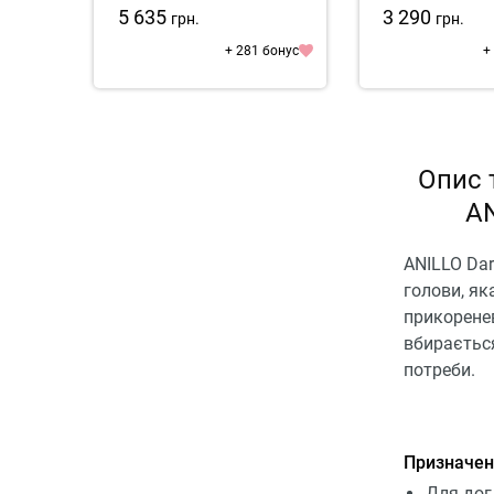
5 635
3 290
грн.
грн.
+ 281 бонус
+
Опис 
AN
ANILLO Dar
голови, як
прикоренев
вбирається
потреби.
Призначен
Для дог