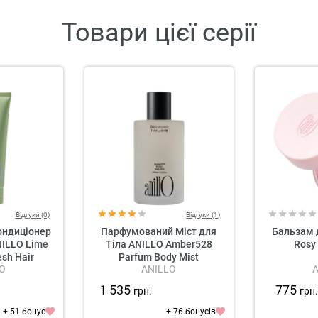
Товари цієї серії
Відгуки (0)
Відгуки (1)
ондиціонер
Парфумований Міст для
Бальзам 
NILLO Lime
Тіла ANILLO Amber528
Rosy
esh Hair
Parfum Body Mist
O
ANILLO
oner
1 535
775
грн.
грн
+ 51 бонус
+ 76 бонусів