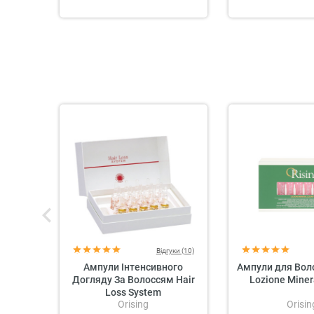
Відгуки (10)
Ампули Інтенсивного
Ампули для Воло
Догляду За Волоссям Hair
Lozione Miner
Loss System
Orising
Orisin