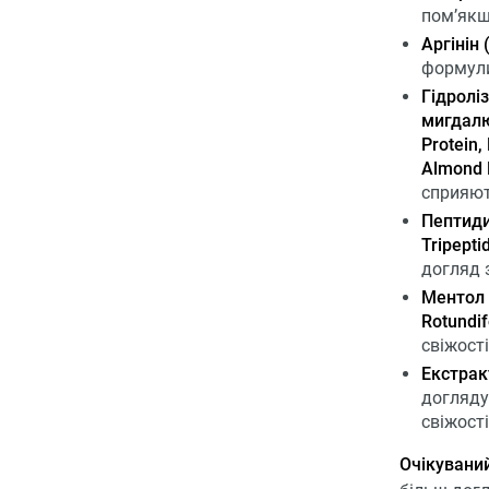
пом’якш
Аргінін 
формули
Гідролі
мигдалю 
Protein,
Almond 
сприяют
Пептиди 
Tripepti
догляд 
Ментол (
Rotundif
свіжост
Екстракт
догляду
свіжості
Очікуваний