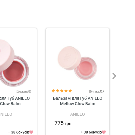
Відгуки (0)
Відгуки (1)
для Губ ANILLO
Бальзам для Губ ANILLO
Баль
 Glow Balm
Mellow Glow Balm
ANILLO
ANILLO
775
77
.
грн.
+ 38 бонусів
+ 38 бонусів