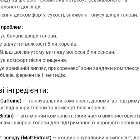
ального догляду.
нення дискомфорту, сухості, зниженні тонусу шкіри голови.
 проблем:
ує баланс шкіри голови.
 відчуття важкості біля коренів.
більш доглянутому вигляду волосся біля основи.
ує комфорт після очищення.
є зовнішній вигляд прикореневої зони завдяки комплексу 
 білків, ферментів і пептидів.
і інгредієнти:
Caffeine)
— тонізувальний компонент, допомагає підтрим
вигляд шкіри голови та комфорт біля коренів;
Biotin)
— вітамінний компонент, який часто використовують
ссям і шкірою голови для підтримання їх хорошого зовніш
 солоду (Malt Extract)
— кондиціонувальний компонент, д