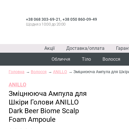
,
+38 068 303-69-21
+38 050 860-09-49
Щодня з 10:00 до 20:00
Акції
Доставка/оплата
Гаран
Обличчя
Тіло
Волосся
Головна
Волосся
ANILLO
Зміцнююча Ампула для Шкіри
ANILLO
Зміцнююча Ампула для
Шкіри Голови ANILLO
Dark Beer Biome Scalp
Foam Ampoule