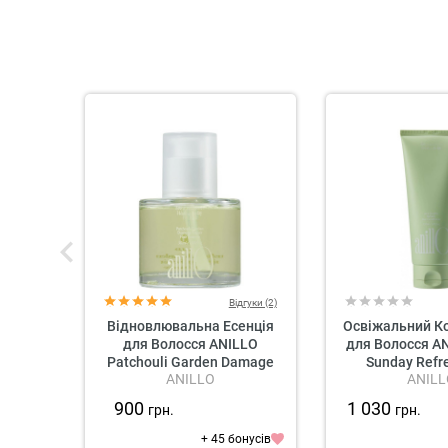
Відгуки (2)
Відновлювальна Есенція
Освіжальний К
для Волосся ANILLO
для Волосся A
Patchouli Garden Damage
Sunday Refr
ANILLO
ANILL
Repair Hair Essence
Conditi
900
1 030
грн.
грн.
+ 45 бонусів