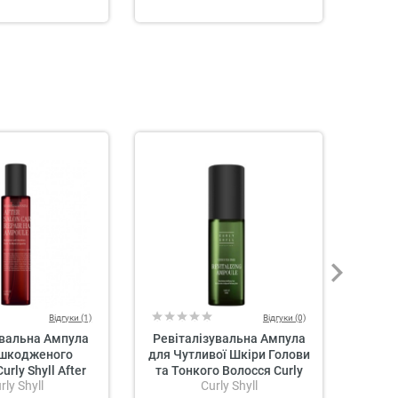
Відгуки (1)
Відгуки (0)
вальна Ампула
Ревіталізувальна Ампула
Енер
ошкодженого
для Чутливої Шкіри Голови
Прот
urly Shyll After
та Тонкого Волосся Curly
MURAN
rly Shyll
Curly Shyll
re Repair Hair
Shyll Revitalizing Ampoule
Es