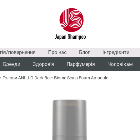
тія/повернення
Про нас
Блог
Інгредієнти
Бренди
Здоров'я
Парфумерія
Чоловікам
 Голови ANILLO Dark Beer Biome Scalp Foam Ampoule