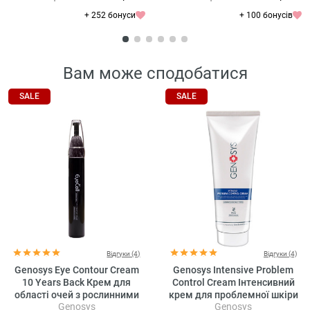
+ 252 бонуси
+ 100 бонусів
Вам може сподобатися
SALE
SALE
Відгуки (4)
Відгуки (4)
Genosys Eye Contour Cream
Genosys Intensive Problem
10 Years Back Крем для
Control Cream Інтенсивний
області очей з рослинними
крем для проблемної шкіри
Genosys
Genosys
стовбуровими клітинами