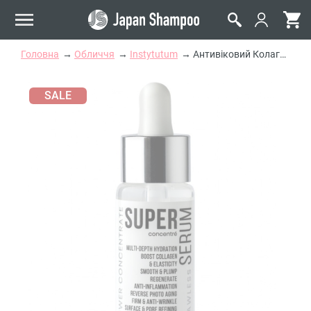
Головна
Обличчя
Instytutum
Антивіковий Колагеновий Концентрат Instytutum Super Serum
SALE