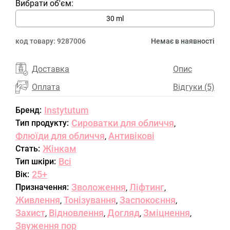
Вибрати об'єм:
30 ml
код товару:
9287006
Немає в наявності
Доставка
Опис
Оплата
Відгуки (5)
Instytutum
Бренд:
Сироватки для обличчя
Тип продукту:
,
Флюїди для обличчя
Антивікові
,
Жінкам
Стать:
Всі
Тип шкіри:
25+
Вік:
Зволоження
Ліфтинг
Призначення:
,
,
Живлення
Тонізування
Заспокоєння
,
,
,
Захист
Відновлення
Догляд
Зміцнення
,
,
,
,
Звуження пор