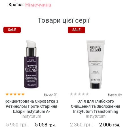
Німеччина
Країна:
Товари цієї серії
SALE
SALE
Відгуки (1)
Відгуки (0)
Концентрована Сироватка з
Олія для Глибокого
Ретинолом Проти Старіння
Очищення та Зволоження
Шкіри Instytutum A-
Instytutum Transforming
Instytutum
Instytutum
Superpacked X-strength
Melting Cleanser
Retinol Serum
5 950
грн.
5 058
2 360
грн.
2 006
грн.
грн.