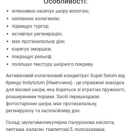
Особливості:
інтенсивно насичує шкіру вологою;
наповнює колагеном;
підвищує тургор;
активізує регенерацію;
має протизапальну дію;
коригує зморшки;
покращує рельєф;
поліпшує текстуру шкірного покриву.
Антивіковий колагеновий концентрат Super Serum від
бренду Instytutum (Німеччина) - це справжня знахідка
для вікової шкіри, яка бореться зі втратою пружності,
розширеними порами. Засіб перешкоджає
фотостарінню шкіри, має протизапальну,
регенеруючу та заспокійливу дію.
Склад: мультимолекулярна гіалуронова кислота,
пептиди, колаген, трипептид-5, полісахариди,