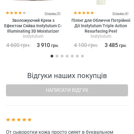
Отзывы (3)
Отзывы (4)
Зволожуючий Крем з
Пілінг для Обличчя Потрійної
Ефектом Сяйва Instytutum C-
Дії Instytutum Triple Action
Illuminating 3D Moisturizer
Resurfacing Peel
Instytutum
Instytutum
4 600
грн.
3 910
4 100
грн.
3 485
грн.
грн.
Відгуки наших покупців
НАПИСАТИ ВІДГУК
От сыворотки кожа просто сияет в буквальном