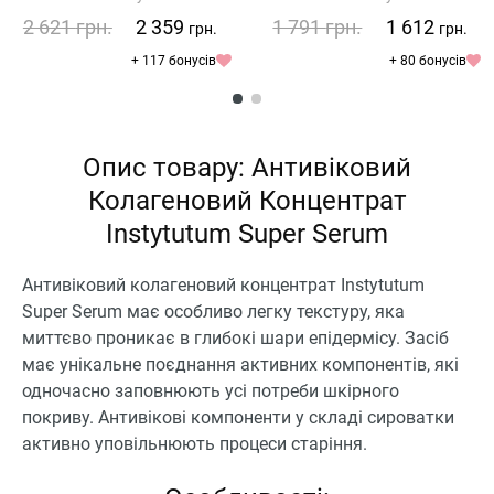
2 621
грн.
2 359
1 791
грн.
1 612
грн.
грн.
+ 117 бонусів
+ 80 бонусів
Опис товару: Антивіковий
Колагеновий Концентрат
Instytutum Super Serum
Антивіковий колагеновий концентрат Instytutum
Super Serum має особливо легку текстуру, яка
миттєво проникає в глибокі шари епідермісу. Засіб
має унікальне поєднання активних компонентів, які
одночасно заповнюють усі потреби шкірного
покриву. Антивікові компоненти у складі сироватки
активно уповільнюють процеси старіння.