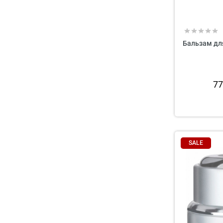
Бальзам для
7
SALE