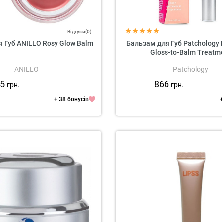
Відгуки(0)
 Губ ANILLO Rosy Glow Balm
Бальзам для Губ Patchology L
Gloss-to-Balm Treatm
ANILLO
Patchology
75
866
грн.
грн.
+ 38 бонусів