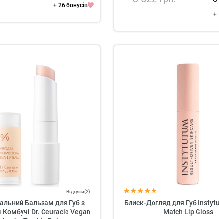
+ 26 бонусів
+
Відгуки(2)
альний Бальзам для Губ з
Блиск-Догляд для Губ Instyt
 Комбучі Dr. Ceuracle Vegan
Match Lip Gloss