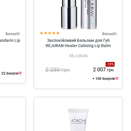
Відгуки(0)
Відгуки(3)
andarin Lip
Заспокійливий Бальзам для Губ
REJURAN Healer Calming Lip Balm
REJURAN
-10%
2 230
2 007
грн.
грн.
+ 22 бонуси
+ 100 бонусів