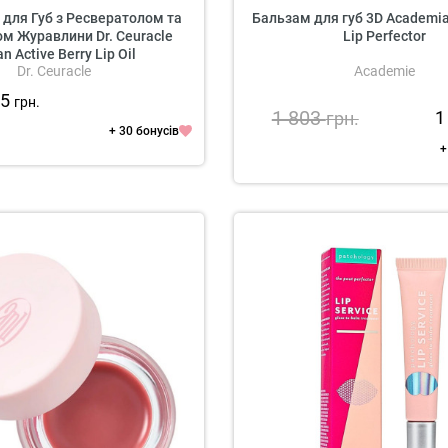
 для Губ з Ресвератолом та
Бальзам для губ 3D Academia
м Журавлини Dr. Ceuracle
Lip Perfector
n Active Berry Lip Oil
Dr. Ceuracle
Academie
05
грн.
1 803
1
грн.
+ 30 бонусів
+