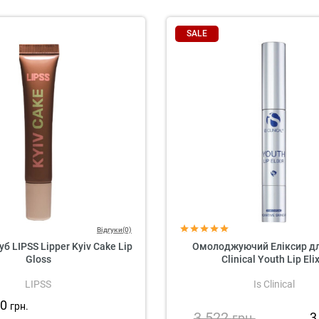
SALE
Відгуки(0)
уб LIPSS Lipper Kyiv Cake Lip
Омолоджуючий Еліксир для
Gloss
Clinical Youth Lip Elix
LIPSS
Is Clinical
20
грн.
3 522
3
грн.