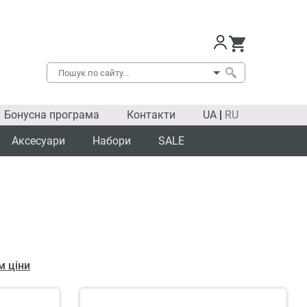
Бонусна програма
Контакти
UA
|
RU
Аксесуари
Набори
SALE
м ціни