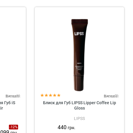
Відгуки(6)
Відгуки(2)
 Губ iS
Блиск для Губ LIPSS Lipper Coffee Lip
ir
Gloss
LIPSS
440
-12%
грн.
 099
грн.