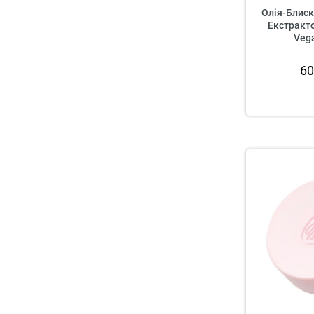
Олія-Блиск
Екстракто
Vega
6