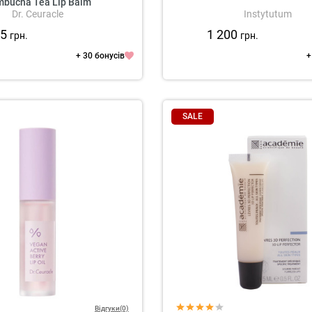
bucha Tea Lip Balm
Dr. Ceuracle
Instytutum
05
1 200
грн.
грн.
+ 30 бонусів
+
SALE
Відгуки(0)