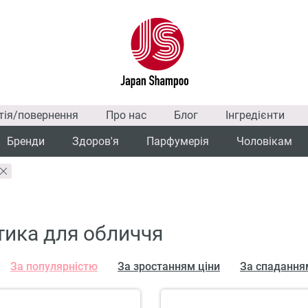
тія/повернення
Про нас
Блог
Інгредієнти
Бренди
Здоров'я
Парфумерія
Чоловікам
ика для обличчя
За популярністю
За зростанням ціни
За спадання