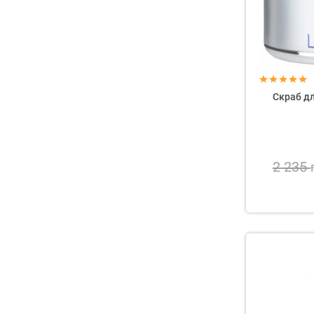
Скраб для
2 235