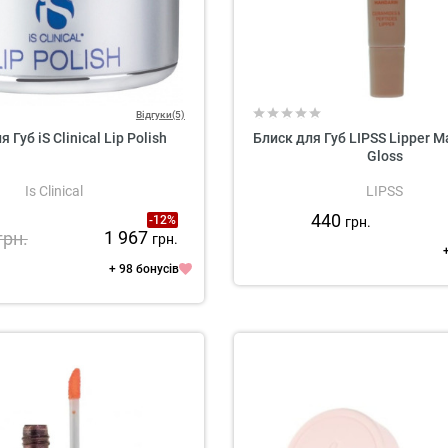
Відгуки(5)
 Губ iS Clinical Lip Polish
Блиск для Губ LIPSS Lipper M
Gloss
Is Clinical
LIPSS
440
-12%
грн.
1 967
грн.
грн.
+ 98 бонусів