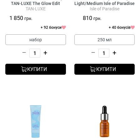
TAN-LUXE The Glow Edit
Light/Medium Isle of Paradise
TAN-LUXE
Isle of Paradise
Gradual Daily Lotion Body
1 850
810
грн.
грн.
+ 92 бонуси
+ 40 бонусів
набор
250 мл
–
+
–
+
КУПИТИ
КУПИТИ