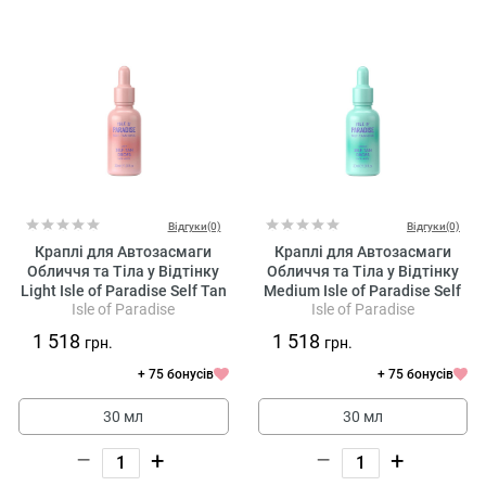
Відгуки(0)
Відгуки(0)
Краплі для Автозасмаги
Краплі для Автозасмаги
Обличчя та Тіла у Відтінку
Обличчя та Тіла у Відтінку
Light Isle of Paradise Self Tan
Medium Isle of Paradise Self
Isle of Paradise
Isle of Paradise
Drops Face + Body
Tan Drops Face + Body
1 518
1 518
грн.
грн.
+ 75 бонусів
+ 75 бонусів
30 мл
30 мл
–
+
–
+