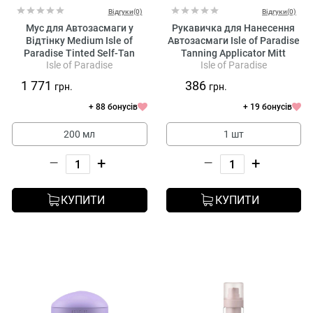
Відгуки(0)
Відгуки(0)
Мус для Автозасмаги у
Рукавичка для Нанесення
Відтінку Medium Isle of
Автозасмаги Isle of Paradise
Paradise Tinted Self-Tan
Tanning Applicator Mitt
Isle of Paradise
Isle of Paradise
Mousse Body
1 771
386
грн.
грн.
+ 88 бонусів
+ 19 бонусів
200 мл
1 шт
–
+
–
+
КУПИТИ
КУПИТИ