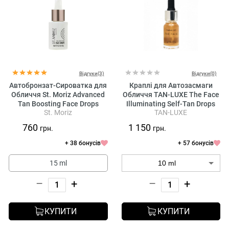
Відгуки(3)
Відгуки(0)
Автобронзат-Сироватка для
Краплі для Автозасмаги
Обличчя St. Moriz Advanced
Обличчя TAN-LUXE The Face
Tan Boosting Face Drops
Illuminating Self-Tan Drops
St. Moriz
TAN-LUXE
Light/Medium
760
1 150
грн.
грн.
+ 38 бонусів
+ 57 бонусів
15 ml
–
+
–
+
КУПИТИ
КУПИТИ