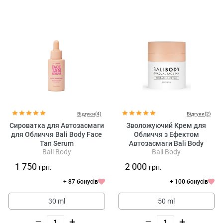
Відгуки(4)
Відгуки(2)
Сироватка для Автозасмаги
Зволожуючий Крем для
для Обличчя Bali Body Face
Обличчя з Ефектом
Tan Serum
Автозасмаги Bali Body
Bali Body
Bali Body
Gradual Face Tan
1 750
2 000
грн.
грн.
+ 87 бонусів
+ 100 бонусів
30 ml
50 ml
–
+
–
+