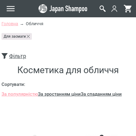
Головна
Обличчя
Для засмаги
Фільтр
Косметика для обличчя
Сортувати:
За популярністю
За зростанням ціни
За спаданням ціни