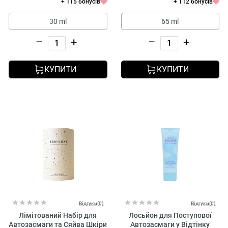
+ 115 бонусів
+ 112 бонусів
30 ml
65 ml
–
+
–
+
КУПИТИ
КУПИТИ
Відгуки(0)
Відгуки(0)
Лімітований Набір для
Лосьйон для Поступової
Автозасмаги та Сяйва Шкіри
Автозасмаги у Відтінку