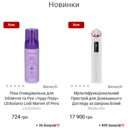
Новинки
New
New
Відгуки (0)
Відгуки (0)
Піна Очищувальна для
Мультифункціональний
Обличчя та Рук «Чудо Перу»
Пристрій для Домашнього
L'Erbolario Lodi Marvel of Peru
Догляду за Шкірою Білий
L'Erbolario
Medicube
Face & Hands Cleansing
Medicube AGE-R Booster Pro
Mousse
X2 White (повнорозмірний)
724
17 900
грн.
грн.
+ 36 бонусів
+ 895 бонусів