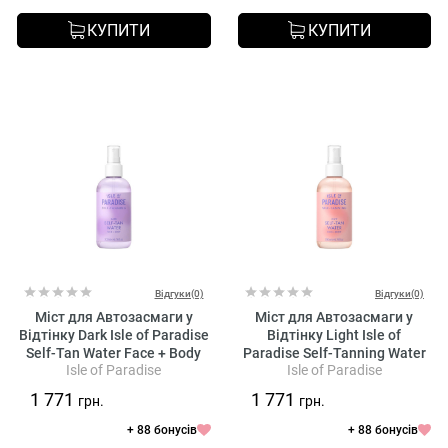
КУПИТИ
КУПИТИ
Відгуки(0)
Відгуки(0)
Міст для Автозасмаги у
Міст для Автозасмаги у
Відтінку Dark Isle of Paradise
Відтінку Light Isle of
Self-Tan Water Face + Body
Paradise Self-Tanning Water
Isle of Paradise
Isle of Paradise
Face + Body
1 771
1 771
грн.
грн.
+ 88 бонусів
+ 88 бонусів