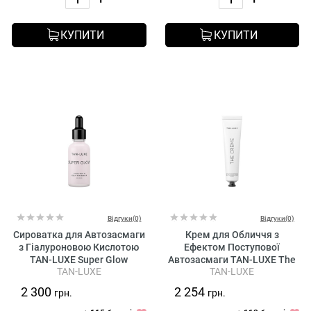
КУПИТИ
КУПИТИ
Відгуки(0)
Відгуки(0)
Сироватка для Автозасмаги
Крем для Обличчя з
з Гіалуроновою Кислотою
Ефектом Поступової
TAN-LUXE Super Glow
Автозасмаги TAN-LUXE The
TAN-LUXE
TAN-LUXE
Hyaluronic Self-Tan Serum
Creme Advanced Hydration
Self-Tan Facial Crеme
2 300
2 254
грн.
грн.