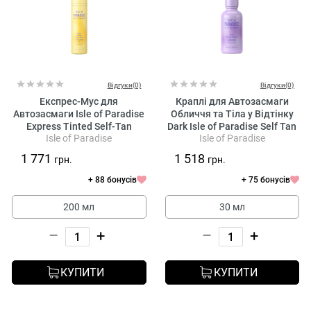
Відгуки(0)
Відгуки(0)
Експрес-Мус для
Краплі для Автозасмаги
Автозасмаги Isle of Paradise
Обличчя та Тіла у Відтінку
Express Tinted Self-Tan
Dark Isle of Paradise Self Tan
Isle of Paradise
Isle of Paradise
Mousse Body
Drops Face + Body
1 771
1 518
грн.
грн.
+ 88 бонусів
+ 75 бонусів
200 мл
30 мл
–
+
–
+
КУПИТИ
КУПИТИ