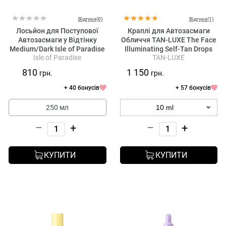
Відгуки(0)
Відгуки(1)
Лосьйон для Поступової
Краплі для Автозасмаги
Автозасмаги у Відтінку
Обличчя TAN-LUXE The Face
Medium/Dark Isle of Paradise
Illuminating Self-Tan Drops
Isle of Paradise
TAN-LUXE
Gradual Daily Lotion Body
Medium/Dark
810
1 150
грн.
грн.
+ 40 бонусів
+ 57 бонусів
250 мл
–
+
–
+
КУПИТИ
КУПИТИ