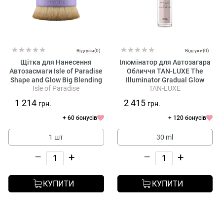
Відгуки(0)
Відгуки(0)
Щітка для Нанесення
Ілюмінатор для Автозагара
Автозасмаги Isle of Paradise
Обличчя TAN-LUXE The
Shape and Glow Big Blending
Illuminator Gradual Glow
Isle of Paradise
TAN-LUXE
Brush
Serum
1 214
2 415
грн.
грн.
+ 60 бонусів
+ 120 бонусів
1 шт
30 ml
–
+
–
+
КУПИТИ
КУПИТИ