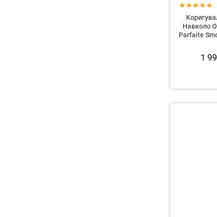
Коригува
Навколо О
Parfaite Sm
1 9