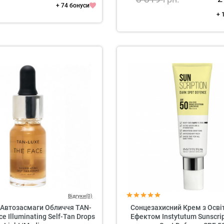
+ 74 бонуси
+ 
Відгуки(0)
 Автозасмаги Обличчя TAN-
Сонцезахисний Крем з Осв
e Illuminating Self-Tan Drops
Ефектом Instytutum Sunscrip