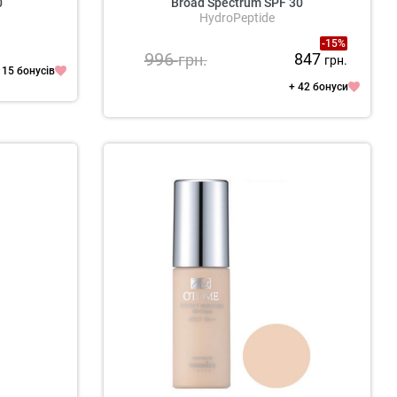
0
Broad Spectrum SPF 30
HydroPeptide
-15%
996
847
грн.
грн.
115 бонусів
+ 42 бонуси