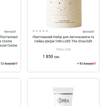
Відгуки(0)
Відгуки(0)
Поступової
Лімітований Набір для Автозасмаги та
e Creme
Сяйва Шкіри TAN-LUXE The Glow Edit
acial Crеme
TAN-LUXE
1 850
грн.
112 бонусів
+ 92 бонуси