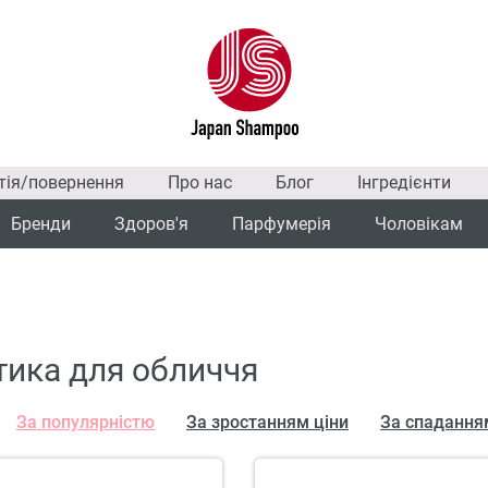
тія/повернення
Про нас
Блог
Інгредієнти
Бренди
Здоров'я
Парфумерія
Чоловікам
ика для обличчя
За популярністю
За зростанням ціни
За спадання