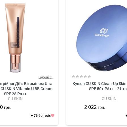
Відгуки(3)
рійної Дії з Вітаміном U та
Кушон CU SKIN Clean-Up Skinf
CU SKIN Vitamin U BB Cream
SPF 50+ PA+++ 21 то
SPF 28 Pa++
CU SKIN
CU SKIN
30
2 022
грн.
грн.
+ 76 бонусів