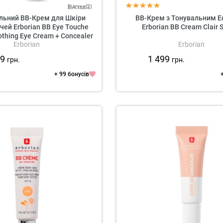
Відгуки(2)
льний BB-Крем для Шкіри
BB-Крем з Тонувальним 
чей Erborian BB Eye Touche
Erborian BB Cream Clair 
othing Eye Cream + Concealer
Erborian
Erborian
SPF 20
99
1 499
грн.
грн.
+ 99 бонусів