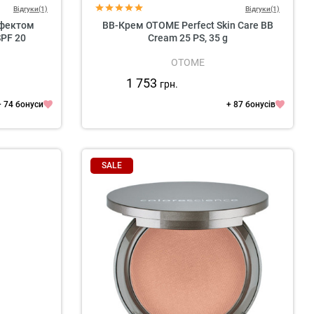
Відгуки(1)
Відгуки(1)
Ефектом
ВВ-Крем OTOME Perfect Skin Care BB
SPF 20
Cream 25 PS, 35 g
OTOME
1 753
грн.
+ 74 бонуси
+ 87 бонусів
SALE