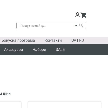
Бонусна програма
Контакти
UA
|
RU
Аксесуари
Набори
SALE
м ціни