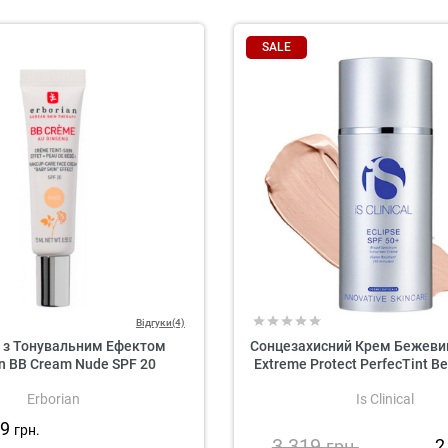
SALE
Відгуки(4)
 з Тонувальним Ефектом
Сонцезахисний Крем Бежевий 
an BB Cream Nude SPF 20
Extreme Protect PerfecTint B
Erborian
Is Clinical
99
грн.
3 319
2
грн.