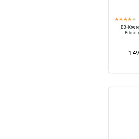
BB-Крем
Erbori
1 4