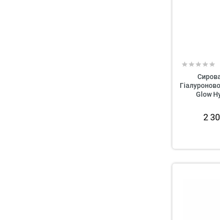
Сирова
Гіалуронов
Glow Hy
2 3