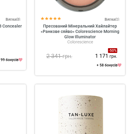
Відгуки(3)
Відгуки(1)
B Concealer
Пресований Мінеральний Хайлайтер
«Ранкове сяйво» Colorescience Morning
Glow Illuminator
Colorescience
-50%
2 341
1 171
грн.
грн.
 99 бонусів
+ 58 бонусів