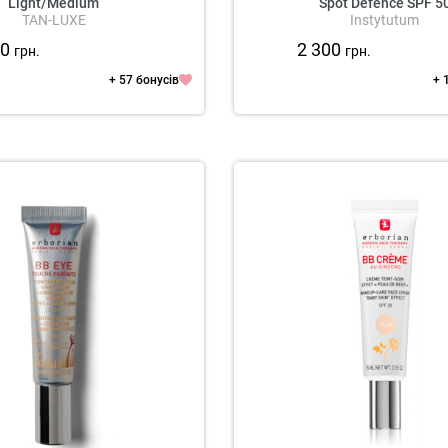
Light/Medium
Spot Defence SPF 5
TAN-LUXE
Instytutum
50
2 300
грн.
грн.
+ 57 бонусів
+ 