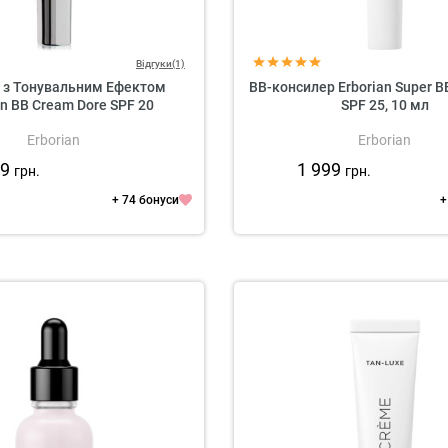
Відгуки(1)
 з Тонувальним Ефектом
BB-консилер Erborian Super B
an BB Cream Dore SPF 20
SPF 25, 10 мл
Erborian
Erborian
99
1 999
грн.
грн.
+ 74 бонуси
+