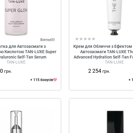
Відгуки(0)
тка для Автозасмаги з
Крем для Обличчя з Ефектом 
ою Кислотою TAN-LUXE Super
Автозасмаги TAN-LUXE Th
aluronic Self-Tan Serum
Advanced Hydration Self-Tan F
TAN-LUXE
TAN-LUXE
00
2 254
грн.
грн.
+ 115 бонусів
+ 