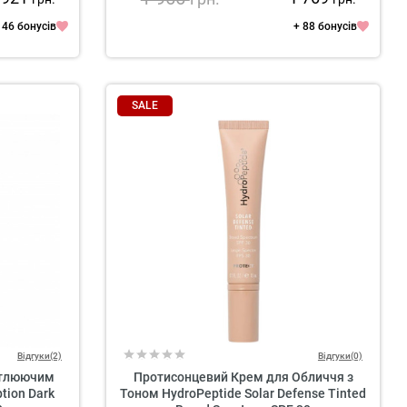
146 бонусів
+ 88 бонусів
SALE
Відгуки(2)
Відгуки(0)
ітлюючим
Протисонцевий Крем для Обличчя з
tion Dark
Тоном HydroPeptide Solar Defense Tinted