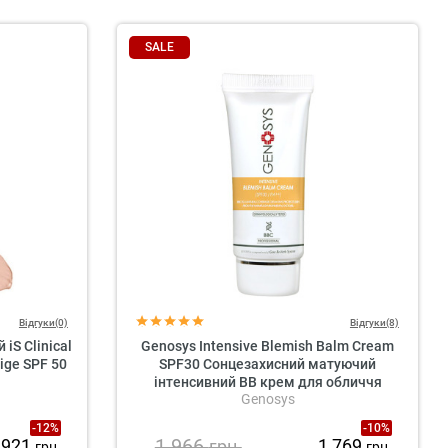
SALE
Відгуки(0)
Відгуки(8)
iS Clinical
Genosys Intensive Blemish Balm Cream
eige SPF 50
SPF30 Сонцезахисний матуючий
інтенсивний BB крем для обличчя
Genosys
-12%
-10%
1 966
 921
1 769
грн.
грн.
грн.