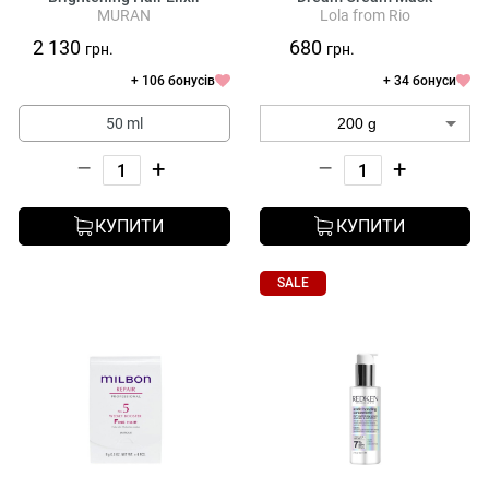
MURAN
Lola from Rio
2 130
680
грн.
грн.
+ 106 бонусів
+ 34 бонуси
50 ml
–
+
–
+
КУПИТИ
КУПИТИ
SALE