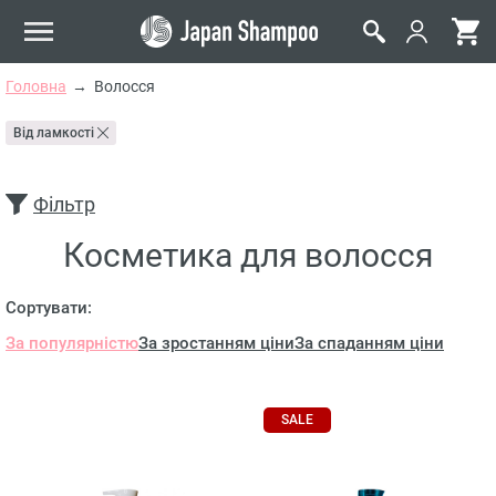
Головна
Волосся
Від ламкості
Фільтр
Косметика для волосся
Сортувати:
За популярністю
За зростанням ціни
За спаданням ціни
SALE