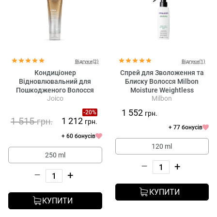
Відгуки(2)
Відгуки(1)
Кондиціонер
Спрей для Зволоження та
Відновлювальний для
Блиску Волосся Milbon
Пошкодженого Волосся
Moisture Weightless
Joico
Milbon
Joico K-Pak Reconstructing
Replenishing Mist
Conditioner
1 552
-20%
грн.
1 515
1 212
грн.
грн.
+ 77 бонусів
+ 60 бонусів
120 ml
250 ml
–
+
–
+
КУПИТИ
КУПИТИ