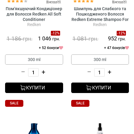
Відгуки(4)
Відгуки(4)
Пом'якшуючий Кондиціонер
Шампунь для Слабкого та
для Волосся Redken All Soft
Пошкодженого Волосся
Conditioner
Redken Extreme Shampoo For
Redken
Redken
Damaged Hair
-12%
-12%
1 186
1 081
1 046
952
грн.
грн.
грн.
грн.
+ 52 бонуси
+ 47 бонусів
300 ml
300 ml
–
+
–
+
КУПИТИ
КУПИТИ
SALE
SALE