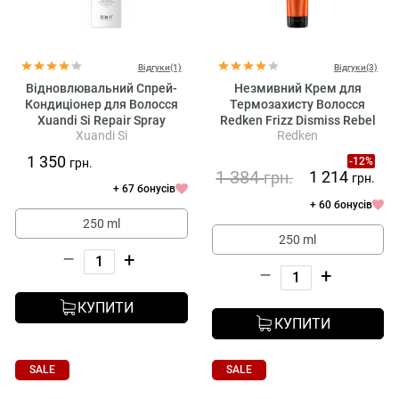
Відгуки(1)
Відгуки(3)
Відновлювальний Спрей-
Незмивний Крем для
Кондиціонер для Волосся
Термозахисту Волосся
Xuandi Si Repair Spray
Redken Frizz Dismiss Rebel
Xuandi Si
Redken
Conditioner
Tame
1 350
-12%
грн.
1 384
1 214
грн.
грн.
+ 67 бонусів
+ 60 бонусів
250 ml
250 ml
–
+
–
+
КУПИТИ
КУПИТИ
SALE
SALE