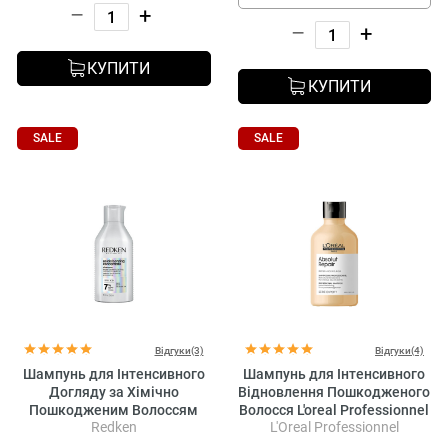
–
+
–
+
КУПИТИ
КУПИТИ
SALE
SALE
Відгуки(3)
Відгуки(4)
Шампунь для Інтенсивного
Шампунь для Інтенсивного
Догляду за Хімічно
Відновлення Пошкодженого
Пошкодженим Волоссям
Волосся L'oreal Professionnel
Redken
L'Oreal Professionnel
Redken Acidic Bonding
Serie Expert Absolut Repair
Concentrate Shampoo
Gold Quinoa + Protein