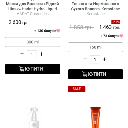
Маска для Волосся «Рідкий
Тонкого та Нормального
Шовк» Hadat Hydro Liquid
Сухого Волосся Kerastase
HADAT Cosmetics
Kerastase
Silk Treatment
Nutritive Lotion Thermique
Sublimatrice
2 600
-21%
грн.
1 858
1 463
грн.
грн.
+ 130 бонусів
+ 73 бонуси
300 ml
150 ml
–
+
–
+
КУПИТИ
КУПИТИ
SALE