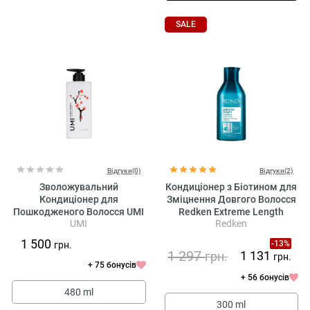
SALE
Відгуки(0)
Відгуки(2)
Зволожувальний
Кондиціонер з Біотином для
Кондиціонер для
Зміцнення Довгого Волосся
Пошкодженого Волосся UMI
Redken Extreme Length
UMI
Redken
Hydrating Conditioner
Conditioner
1 500
-13%
грн.
1 297
1 131
грн.
грн.
+ 75 бонусів
+ 56 бонусів
480 ml
300 ml