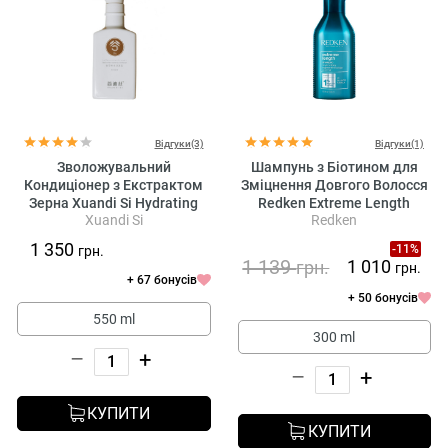
Відгуки(3)
Відгуки(1)
Зволожувальний
Шампунь з Біотином для
Кондиціонер з Екстрактом
Зміцнення Довгого Волосся
Зерна Xuandi Si Hydrating
Redken Extreme Length
Xuandi Si
Redken
Conditioner
Shampoo
1 350
-11%
грн.
1 139
1 010
грн.
грн.
+ 67 бонусів
+ 50 бонусів
550 ml
300 ml
–
+
–
+
КУПИТИ
КУПИТИ