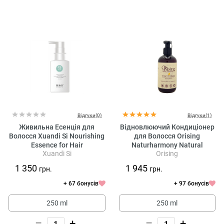
Відгуки(0)
Відгуки(1)
Живильна Есенція для
Відновлюючий Кондиціонер
Волосся Xuandi Si Nourishing
для Волосся Orising
Essence for Hair
Naturharmony Natural
Xuandi Si
Orising
Repairing Conditioner
1 350
1 945
грн.
грн.
+ 67 бонусів
+ 97 бонусів
250 ml
250 ml
–
+
–
+