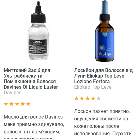
Миттєвий Засіб для
Лосьйон для Волосся від
Ультраблиску та
Лупи Eliokap Top Level
Пом'якшення Волосся
Lozione Forfora
Davines OI Liquid Luster
Eliokap Top Level
Davines
Лосьон пахнет приятно,
Масло для волос Davines
ощущения свежести на
мене приємно здивувало,
коже головы после
волосся стало м'якшим,
использования. Перхоти