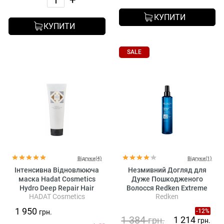
КУПИТИ
КУПИТИ
SALE
Відгуки(4)
Відгуки(1)
Інтенсивна Відновлююча
Незмивний Догляд для
маска Hadat Cosmetics
Дуже Пошкодженого
Hydro Deep Repair Hair
Волосся Redken Extreme
HADAT Cosmetics
Redken
Anti-Snap Leave-in Treatment
1 950
-12%
грн.
1 384
1 214
грн.
грн.