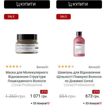
КУПИТИ
КУПИТИ
SALE
SALE
Відгуки(4)
Відгуки(3)
Маска для Молекулярного
Шампунь для Відновлення
Відновлення Структури
Щільності Поверхні Волосся
Пошкодженого Волосся
по Довжині L'oreal
L'Oreal Professionnel
L'Oreal Professionnel
L'oreal Professionnel Absolut
Professionnel Serie Expert
Repair Molecular Mask
Pro Longer Lengths Renewing
-21%
-21%
Shampoo
1 360
854
1 071
673
грн.
грн.
грн.
грн.
+ 53 бонуси
+ 33 бонуси