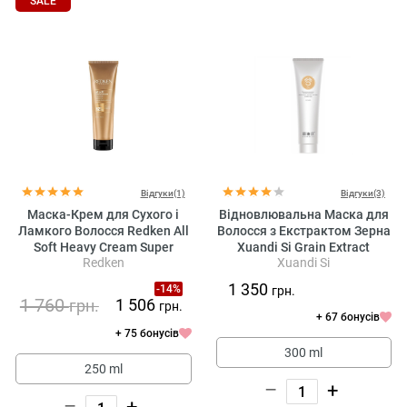
SALE
Відгуки(1)
Відгуки(3)
Маска-Крем для Сухого і
Відновлювальна Маска для
Ламкого Волосся Redken All
Волосся з Екстрактом Зерна
Soft Heavy Cream Super
Xuandi Si Grain Extract
Redken
Xuandi Si
Treatment Mask
Treatment Hair Mask
1 350
-14%
грн.
1 760
1 506
грн.
грн.
+ 67 бонусів
+ 75 бонусів
300 ml
250 ml
–
+
–
+