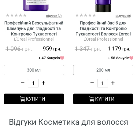
Відгуки (0)
Відгуки (0)
Професійний Безсульфатний
Професійний Засіб для
Шампунь для Гладкості та
Гладкості та Контролю
Контролю Пухнастості
Пухнастості Волосся L'oreal
L'Oreal Professionnel
L'Oreal Professionnel
Волосся L'oreal Professionnel
Professionnel Serie Expert
Serie Expert Keratin Alpha
Keratin Alpha Sleek Smooth
1 096
1 347
959
1 179
грн.
грн.
грн.
грн.
Sleek Professional Shampoo
Transformer
+ 47 бонусів
+ 58 бонусів
300 мл
200 мл
–
+
–
+
КУПИТИ
КУПИТИ
Відгуки Косметика для волосся