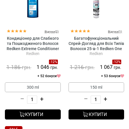
Відгуки(2)
Відгуки(1)
Кондиціонер для Слабкого
Багатофункціональний
та Пошкодженого Волосся
Спрей-Догляд для Всіх Типів
Redken Extreme Conditioner
Волосся 25-в-1 Redken One
Redken
Redken
For Damaged Hair
United Elixir
-12%
-12%
1 186
1 216
1 046
1 067
грн.
грн.
грн.
грн.
+ 52 бонуси
+ 53 бонуси
300 ml
150 ml
–
+
–
+
КУПИТИ
КУПИТИ