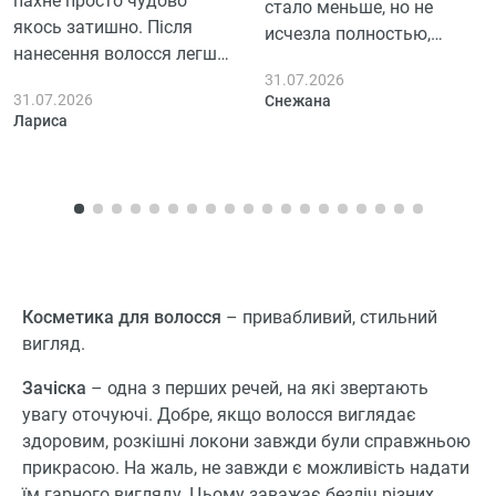
пахне просто чудово
стало меньше, но не
якось затишно. Після
исчезла полностью,
нанесення волосся легше
пользовалась 3 дня.
розчісується, воно дійсно
31.07.2026
31.07.2026
Снежана
більш гладке, хоча на
Лариса
пухнастість особливо не
вплинуло. За кілька днів
користування помітила,
що волосся виглядає
доглянутішим, блеск є,
але не якийсь там супер,
приємно, що не
Косметика для волосся
– привабливий, стильний
обважнює.
вигляд.
Зачіска
– одна з перших речей, на які звертають
увагу оточуючі. Добре, якщо волосся виглядає
здоровим, розкішні локони завжди були справжньою
прикрасою. На жаль, не завжди є можливість надати
їм гарного вигляду. Цьому заважає безліч різних