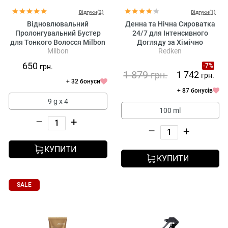
Відгуки(2)
Відгуки(1)
Відновлювальний
Денна та Нічна Сироватка
Пролонгувальний Бустер
24/7 для Інтенсивного
для Тонкого Волосся Milbon
Догляду за Хімічно
Milbon
Redken
Repair Professional No. 5
Обробленим та
Weekly Booster Fine Hair
Пошкодженим Волоссям
650
-7%
грн.
Redken Acidic Bonding
1 879
1 742
грн.
грн.
Concentrate 24/7 Night & Day
+ 32 бонуси
Serum
+ 87 бонусів
9 g х 4
100 ml
–
+
–
+
КУПИТИ
КУПИТИ
SALE