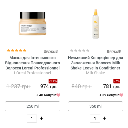
Відгуки(6)
Відгуки(0)
Маска для Інтенсивного
Незмивний Кондиціонер для
Відновлення Пошкодженого
Зволоження Волосся Milk
Волосся L'oreal Professionnel
Shake Leave in Conditioner
L'Oreal Professionnel
Milk Shake
Serie Expert Absolut Repair
Gold Quinoa + Protein Mask
-21%
-7%
1 237
840
974
781
грн.
грн.
грн.
грн.
+ 48 бонусів
+ 39 бонусів
250 ml
350 ml
–
+
–
+