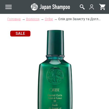
Головна
Волосся
Oribe
Олія для Захисту та Догляду за Кучерявим Волоссям «Ідеальні Локони» Oribe Eternal Curls Polish &amp; Protect Oil
SALE