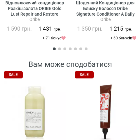
Відновлюючий кондиціонер
Щоденний Кондиціонер для
Розкіш золота ORIBE Gold
Блиску Волосся Oribe
Lust Repair and Restore
Signature Conditioner A Daily
Oribe
Oribe
Conditioner
Indulgence
1 590
грн.
1 431
1 350
грн.
1 215
грн.
грн.
+ 71 бонус
+ 60 бонусів
Вам може сподобатися
SALE
SALE