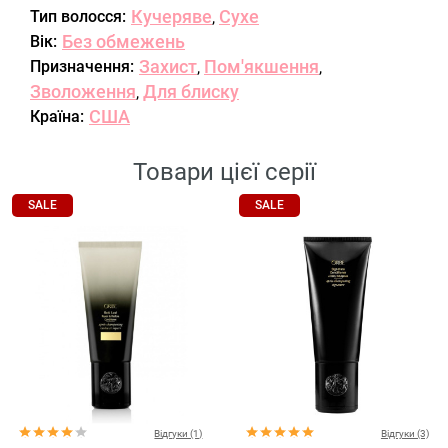
Кучеряве
Сухе
Тип волосся:
,
Без обмежень
Вік:
Захист
Пом'якшення
Призначення:
,
,
Зволоження
Для блиску
,
США
Країна:
Товари цієї серії
SALE
SALE
Відгуки (1)
Відгуки (3)