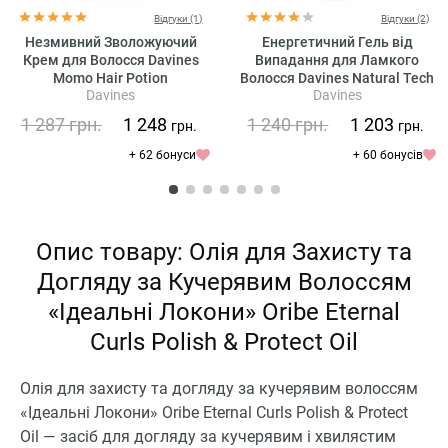
Відгуки (1)
Відгуки (2)
Незмивний Зволожуючий
Енергетичний Гель від
Крем для Волосся Davines
Випадання для Ламкого
Momo Hair Potion
Волосся Davines Natural Tech
Davines
Davines
Energizing Gel
1 287
грн.
1 248
1 240
грн.
1 203
грн.
грн.
+ 62 бонуси
+ 60 бонусів
Опис товару: Олія для Захисту та
Догляду за Кучерявим Волоссям
«Ідеальні Локони» Oribe Eternal
Curls Polish & Protect Oil
Олія для захисту та догляду за кучерявим волоссям
«Ідеальні Локони» Oribe Eternal Curls Polish & Protect
Oil — засіб для догляду за кучерявим і хвилястим