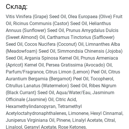
Склад:
Vitis Vinifera (Grape) Seed Oil, Olea Europaea (Olive) Fruit
Oil, Ricinus Communis (Castor) Seed Oil, Helianthus
Annuus (Sunflower) Seed Oil, Prunus Amygdalus Dulcis
(Sweet Almond) Oil, Carthamus Tinctorius (Safflower)
Seed Oil, Cocos Nucifera (Coconut) Oil, Limnanthes Alba
(Meadowfoam) Seed Oil, Simmondsia Chinensis (Jojoba)
Seed Oil, Argania Spinosa Kernel Oil, Prunus Armeniaca
(Apricot) Kernel Oil, Persea Gratissima (Avocado) Oil,
Parfum/Fragrance, Citrus Limon (Lemon) Peel Oil, Citrus
Aurantium Bergamia (Bergamot) Peel Oil, Tocopherol,
Citrullus Lanatus (Watermelon) Seed Oil, Ribes Nigrum
(Black Currant) Seed Oil, Aqua/Water/Eau, Jasminum
Officinale (Jasmine) Oil, Citric Acid,
Hexamethylindanopyran, Tetramethyl
Acetyloctahydronaphthalenes, Limonene, Hexyl Cinnamal,
Juniperus Virginiana Oil, Pinene, Linalyl Acetate, Citral,
Linalool, Geranyl Acetate, Rose Ketones.