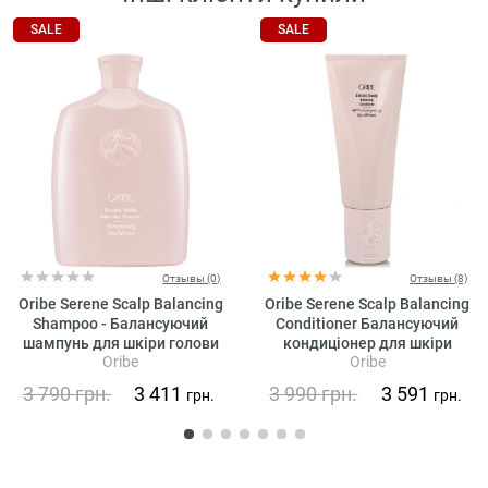
SALE
SALE
Отзывы (0)
Отзывы (8)
Oribe Serene Scalp Balancing
Oribe Serene Scalp Balancing
Shampoo - Балансуючий
Conditioner Балансуючий
шампунь для шкіри голови
кондиціонер для шкіри
Oribe
Oribe
«Справжня гармонія»
голови «Справжня гармонія»
3 790
грн.
3 411
3 990
грн.
3 591
грн.
грн.