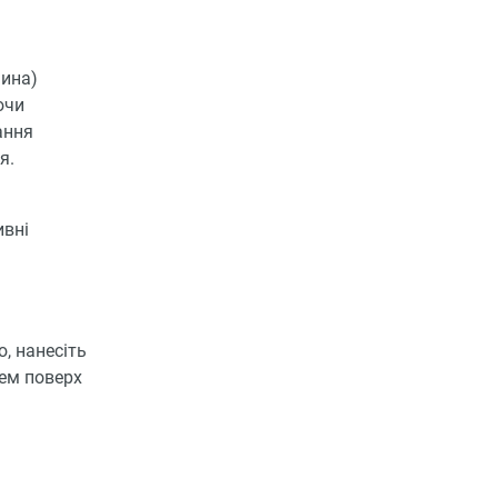
чина)
ючи
ання
я.
ивні
, нанесіть
рем поверх