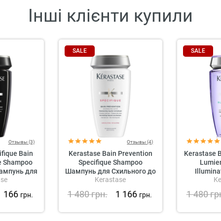
Інші клієнти купили
SALE
SALE
Отзывы (3)
Отзывы (4)
fique Bain
Kerastase Bain Prevention
Kerastase B
e Shampoo
Specifique Shampoo
Lumier
ампунь для
Шампунь для Схильного до
Illumin
ase
Kerastase
Ke
густини
Випадіння Волосся
Зволожув
чоловіків
для с
1 166
1 480
грн.
1 166
1 480
гр
грн.
грн.
меліров