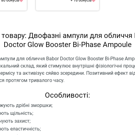
 80 бонусів
+ 16 бонусів
 товару: Двофазні ампули для обличчя 
Doctor Glow Booster Bi-Phase Ampoule
мпули для обличчя Babor Doctor Glow Booster Bi-Phase Amp
ікальний склад, який стимулює внутрішні фізіологічні проце
ермісу та активізує сяйво зсередини. Позитивний ефект від
ся протягом тривалого часу.
Особливості:
жують дрібні зморшки;
ють щільність;
чують захист;
ють еластичність;