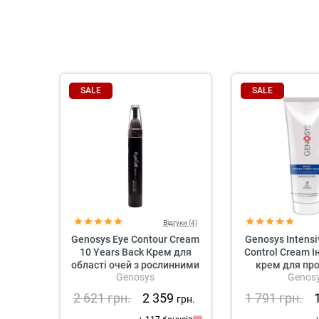
SALE
SALE
Відгуки (4)
Genosys Eye Contour Cream
Genosys Intens
10 Years Back Крем для
Control Cream 
області очей з рослинними
крем для пр
Genosys
Genos
стовбуровими клітинами
шкір
2 621
грн.
2 359
1 791
грн.
грн.