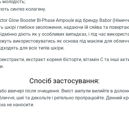
 молодість;
ують синтез колагену.
tor Glow Booster Bi-Phase Ampoule від бренду Babor (Німеч
ь шкірі глибоке зволоження, надаючи їй сяйва та поверта
Відмінно діють як у особливих випадках, і під час використ
ожуть використовуватись як основа під макіяж для обличч
ідходять для всіх типів шкіри.
оекстракти, екстракт кореня бісторти, вітамін С та інші акт
и.
Спосіб застосування:
або ввечері після очищення. Вміст ампули вилийте в долоню
бличчя, шиї та декольте і ретельно пропрацюйте. Денний к
на не наносити.