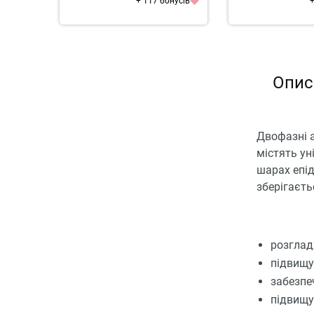
+ 117 бонусів
+
Опис
Двофазні а
містять ун
шарах епід
зберігаєть
розглад
підвищу
забезпе
підвищу