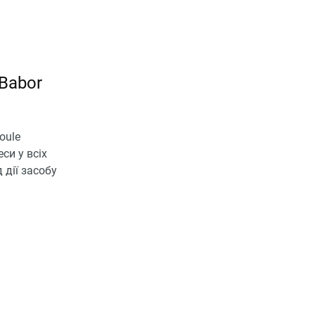
Babor
oule
си у всіх
 дії засобу