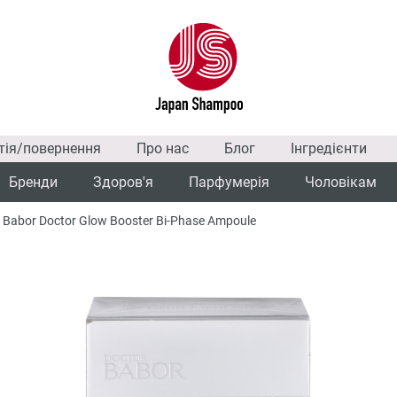
тія/повернення
Про нас
Блог
Інгредієнти
Бренди
Здоров'я
Парфумерія
Чоловікам
Babor Doctor Glow Booster Bi-Phase Ampoule