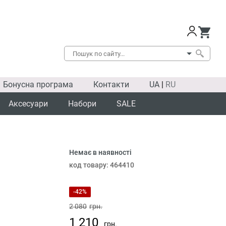
Бонусна програма
Контакти
UA
|
RU
Аксесуари
Набори
SALE
Немає в наявності
SALE
код товару:
464410
-42%
2 080
грн.
1 210
грн.