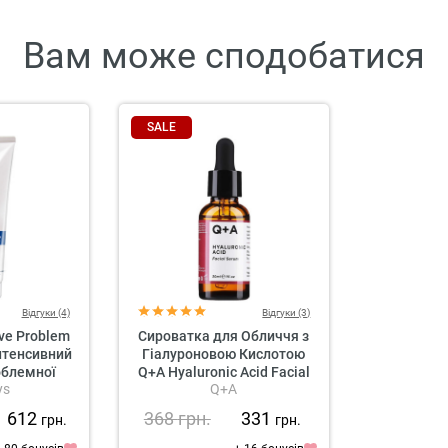
Вам може сподобатися
SALE
Відгуки (4)
Відгуки (3)
ive Problem
Сироватка для Обличчя з
Інтенсивний
Гіалуроновою Кислотою
облемної
Q+A Hyaluronic Acid Facial
ys
Q+A
и
Serum
1 612
368
грн.
331
грн.
грн.