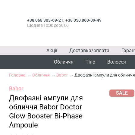
,
+38 068 303-69-21
+38 050 860-09-49
Щодня з 10:00 до 20:00
Акції
Доставка/оплата
Гаран
Обличчя
Тіло
Волосся
Головна
Обличчя
Babor
Двофазні ампули для обличчя 
Babor
SALE
Двофазні ампули для
обличчя Babor Doctor
Glow Booster Bi-Phase
Ampoule