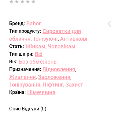
Babor
Бренд:
Сироватки для
Тип продукту:
обличчя
Тонізуючі
Антивікові
,
,
Жінкам
Чоловікам
Стать:
,
Всі
Тип шкіри:
Без обмежень
Вік:
Відновлення
Призначення:
,
Живлення
Зволоження
,
,
Тонізування
Ліфтинг
Захист
,
,
Німеччина
Країна:
Опис
Відгуки (0)