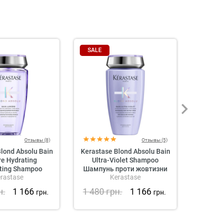
SALE
SAL
Отзывы (8)
Отзывы (5)
lond Absolu Bain
Kerastase Blond Absolu Bain
Davin
e Hydrating
Ultra-Violet Shampoo
ating Shampoo
Шампунь проти жовтизни
Розг
rastase
Kerastase
альний шампунь
К
вітлого та
н.
1 166
1 480
грн.
1 166
1 1
грн.
грн.
аного волосся