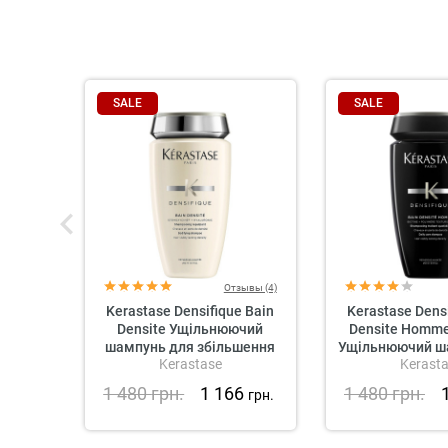
SALE
SALE
Отзывы (4)
Kerastase Densifique Bain
Kerastase Densi
Densite Ущільнюючий
Densite Homm
шампунь для збільшення
Ущільнюючий ш
Kerastase
Kerast
густоти волосся
збільшення 
волосся для 
1 480
грн.
1 166
1 480
грн.
грн.