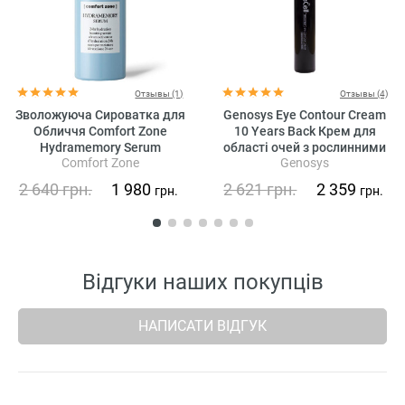
Отзывы (1)
Отзывы (4)
Зволожуюча Сироватка для
Genosys Eye Contour Cream
Обличчя Comfort Zone
10 Years Back Крем для
Hydramemory Serum
області очей з рослинними
Comfort Zone
Genosys
стовбуровими клітинами
2 640
грн.
1 980
2 621
грн.
2 359
грн.
грн.
Відгуки наших покупців
НАПИСАТИ ВІДГУК