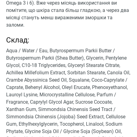
Omega 3 і 6). Вже через місяць використання ви
помітите, що шкіра стала більш гладкою, а через два
місяці стануть менш вираженими зморшки та
заломи.
Склад:
Aqua / Water / Eau, Butyrospermum Parkii Butter /
Butyrospermum Parkii (Shea Butter), Glycerin, Pentylene
Glycol, C10-18 Triglycerides, Glyceryl Stearate Citrate,
Achillea Millefolium Extract, Sorbitan Stearate, Canola Oil,
Crambe Abyssinica Seed Oil, Squalane, Coco-Caprylate /
Caprate, Behenyl Alcohol, Oleyl Erucate, Phenoxyethanol,
Lauroyl Lysine, Microcrystalline Cellulose, Parfum /
Fragrance, Caprylyl Glycol Agar, Sucrose Cocoate,
Xanthan Gum, Simmondsia Chinensis Seed Tract /
Simmondsia Chinensis (Jojoba) Seed Extract, Cellulose
Gum, Ethylhexylglycerin, Tocopherol, Linalool, Sodium
Phytate, Glycine Soja Oil / Glycine Soja (Soybean) Oil,