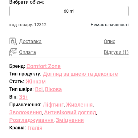
Вибрати об'єм:
60 ml
код товару:
12312
Немає в наявності
Доставка
Опис
Оплата
Відгуки (1)
Comfort Zone
Бренд:
Догляд за шиєю та декольте
Тип продукту:
Жінкам
Стать:
Всі
Вікова
Тип шкіри:
,
35+
Вік:
Ліфтинг
Живлення
Призначення:
,
,
Зволоження
Антивіковий догляд
,
,
Розгладжування
Зміцнення
,
Італія
Країна: