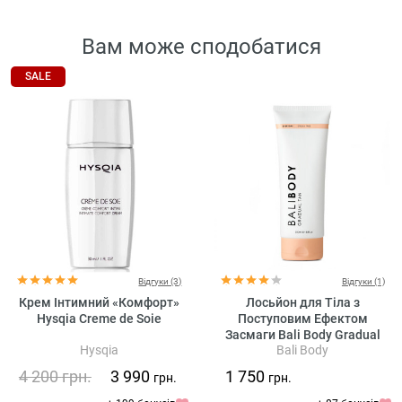
Вам може сподобатися
SALE
Відгуки (3)
Відгуки (1)
Крем Інтимний «Комфорт»
Лосьйон для Тіла з
Hysqia Creme de Soie
Поступовим Ефектом
Засмаги Bali Body Gradual
Hysqia
Bali Body
Tan
4 200
грн.
3 990
1 750
грн.
грн.