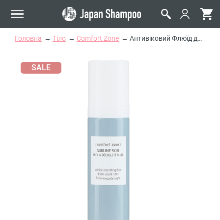
Головна
Тіло
Comfort Zone
Антивіковий Флюїд для Шиї та Декольте Comfort Zone Sublime Skin Neck & Decollete Fluid
SALE