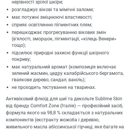
нерівності зрілої шкіри;
розгладжує вікові та мімічні заломи;
має потужні зміцнюючі властивості;
сприяє освітленню пігментних плям;
перешкоджає прогресуванню вікових змін
(в'ялості, зморшок, пігментації, «кілець Венери»
тощо);
підсилює природні захисні функції шкірного
покриву;
має натуральний аромат (композиція включає
зелений жасмин, цедру калабрійського бергамота,
гваякове дерево, сандал, ваніль);
не проходить тестування на тваринах.
Антивіковий флюїд для шиї та декольте Sublime Skin
від бренду Comfort Zone (Італія) — професійний засіб,
формула якого на 98,8 % складається з натуральних
компонентів (екстракту жожоба і деревію,
живильного масла абіссинської гірчиці, яке багате на