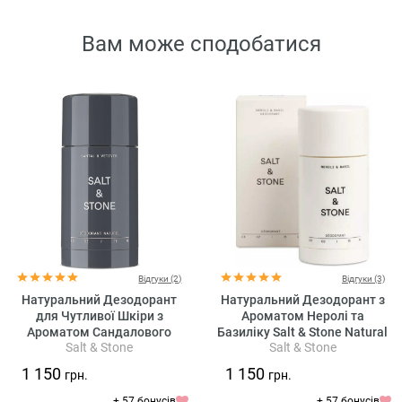
Вам може сподобатися
Відгуки (2)
Відгуки (3)
Натуральний Дезодорант
Натуральний Дезодорант з
для Чутливої Шкіри з
Ароматом Неролі та
Ароматом Сандалового
Базиліку Salt & Stone Natural
Salt & Stone
Salt & Stone
Дерева та Ветивера Salt &
Deodorant Neroli & Basil -
Stone Natural Deodorant
Formula Nº1
1 150
1 150
грн.
грн.
Santal & Vetiver Formula №2
(Sensitive Skin)
+ 57 бонусів
+ 57 бонусів