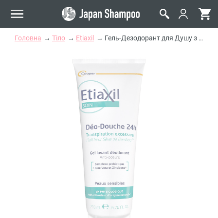
Головна
Тіло
Etiaxil
Гель-Дезодорант для Душу з Пробіотиком Бамбуковий Etiaxil Care Deo-Douche Protection 24h Deodorant Shower Gel Bamboo Tube