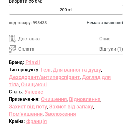
Вибрати об'єм:
200 ml
код товару:
998433
Немає в наявності
Доставка
Опис
Оплата
Відгуки (1)
Etiaxil
Бренд:
Гелі
Для ванної та душу
Тип продукту:
,
,
Дезодорант/антиперспірант
Догляд для
,
тіла
Очищаючі
,
Унісекс
Стать:
Очищення
Відновлення
Призначення:
,
,
Захист від поту
Захист від запаху
,
,
Пом'якшення
Зволоження
,
Франція
Країна: