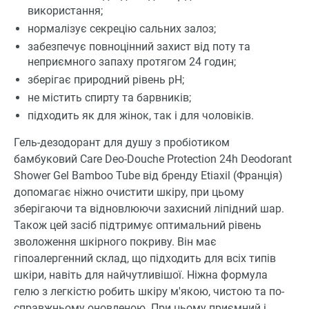
використання;
нормалізує секрецію сальних залоз;
забезпечує повноцінний захист від поту та
неприємного запаху протягом 24 годин;
зберігає природний рівень pH;
не містить спирту та барвників;
підходить як для жінок, так і для чоловіків.
Гель-дезодорант для душу з пробіотиком
бамбуковий Care Deo-Douche Protection 24h Deodorant
Shower Gel Bamboo Tube від бренду Etiaxil (Франція)
допомагає ніжно очистити шкіру, при цьому
зберігаючи та відновлюючи захисний ліпідний шар.
Також цей засіб підтримує оптимальний рівень
зволоження шкірного покриву. Він має
гіпоалергенний склад, що підходить для всіх типів
шкіри, навіть для найчутливішої. Ніжна формула
гелю з легкістю робить шкіру м'якою, чистою та по-
справжньому оновленою. При цьому приємний і