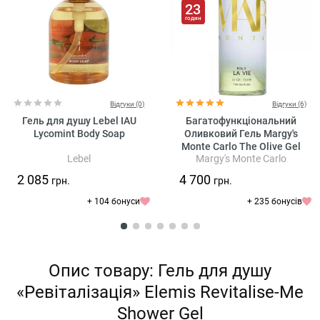
23
годин
Відгуки (0)
Відгуки (6)
Гель для душу Lebel IAU
Багатофункціональний
Lycomint Body Soap
Оливковий Гель Margy's
Monte Carlo The Olive Gel
Lebel
Margy's Monte Carlo
2 085
4 700
грн.
грн.
+ 104 бонуси
+ 235 бонусів
Опис товару: Гель для душу
«Ревіталізація» Elemis Revitalise-Me
Shower Gel