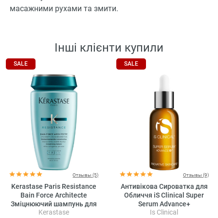
масажними рухами та змити.
Інші клієнти купили
SALE
SALE
Отзывы (5)
Отзывы (9)
Kerastase Paris Resistance
Антивікова Сироватка для
Bain Force Architecte
Обличчя iS Clinical Super
Зміцнюючий шампунь для
Serum Advance+
Kerastase
Is Clinical
волосся