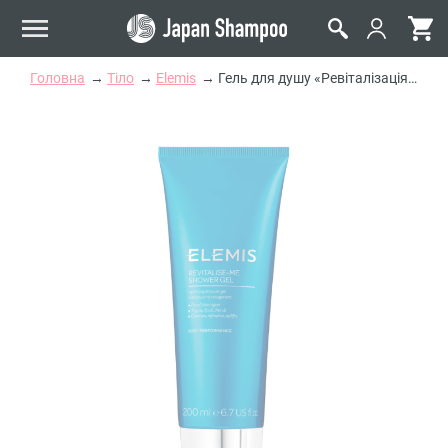
Головна
Тіло
Elemis
Гель для душу «Ревіталізація» Elemis Revitalise-Me Shower Gel