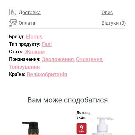
Доставка
Опис
Оплата
Відгуки (0)
Elemis
Бренд:
Гелі
Тип продукту:
Жінкам
Стать:
Зволоження
Очищення
Призначення:
,
,
Тонізування
Великобританія
Країна:
Вам може сподобатися
До кінця
акції:
9
днів