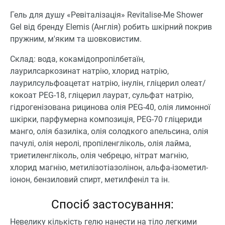
Гель для душу «Ревіталізація» Revitalise-Me Shower
Gel від бренду Elemis (Англія) робить шкірний покрив
пружним, м'яким та шовковистим.
Склад: вода, кокамідопропілбетаїн,
лаурилсаркозинат натрію, хлорид натрію,
лаурилсульфоацетат натрію, інулін, гліцерил олеат/
кокоат PEG-18, гліцерил лаурат, сульфат натрію,
гідрогенізована рицинова олія PEG-40, олія лимонної
шкірки, парфумерна композиція, PEG-70 гліцериди
манго, олія базиліка, олія солодкого апельсина, олія
пачулі, олія неролі, пропіленгліколь, олія лайма,
триетиленгліколь, олія чебрецю, нітрат магнію,
хлорид магнію, метилізотіазолінон, альфа-ізометил-
іонон, бензиловий спирт, метилфеніл та ін.
Спосіб застосування:
Невелику кількість гелю нанести на тіло легкими