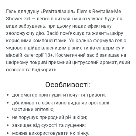
Гель для душу «Ревіталізація» Elemis Revitalise-Me
Shower Gel — легко піниться і м'яко усуває будь-які
види забруднень, при цьому надає ефективну
зволожуючу дію. Засіб пом'якшує та живить шкіру
корисними компонентами. Унікальна формула гелю
чудово підійде власницям різних типів епідермісу у
віковій категорії 18+. Косметичний засіб залишає на
шкірному покриві приємний цитрусовий аромат, який
освіжає та бадьорить.
Особливості:
допомагає приглушити почуття тривоги;
дбайливо та ефективно видаляє ороговілі
частинки епітелію;
не порушує природний рН шкіри;
захищає від сухості та лущення;
можна використовувати як пінку.