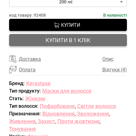
код товару:
92408
В наявності
КУПИТИ
КУПИТИ В 1 КЛІК
Доставка
Опис
Оплата
Відгуки (4)
Kerastase
Бренд:
Маски для волосся
Тип продукту:
Жінкам
Стать:
Пофарбоване
Світле волосся
Тип волосся:
,
Відновлення
Зволоження
Призначення:
,
,
Живлення
Захист
Проти жовтизни
,
,
,
Тонування