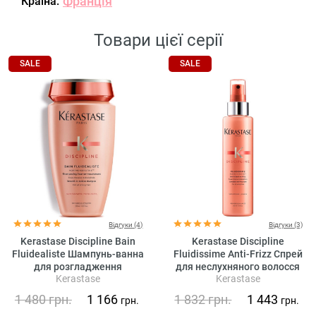
Франція
Країна:
Товари цієї серії
SALE
SALE
Відгуки (4)
Відгуки (3)
Kerastase Discipline Bain
Kerastase Discipline
Fluidealiste Шампунь-ванна
Fluidissime Anti-Frizz Спрей
для розгладження
для неслухняного волосся
Kerastase
Kerastase
неслухняного волосся (без
сульфатів)
1 480
грн.
1 166
1 832
грн.
1 443
грн.
грн.