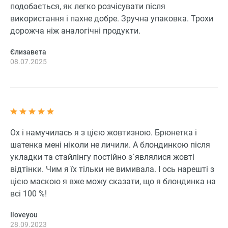
подобається, як легко розчісувати після
використання і пахне добре. Зручна упаковка. Трохи
дорожча ніж аналогічні продукти.
Єлизавета
08.07.2025
Ох і намучилась я з цією жовтизною. Брюнетка і
шатенка мені ніколи не личили. А блондинкою після
укладки та стайлінгу постійно з`являлися жовті
відтінки. Чим я їх тільки не вимивала. І ось нарешті з
цією маскою я вже можу сказати, що я блондинка на
всі 100 %!
Iloveyou
28.09.2023