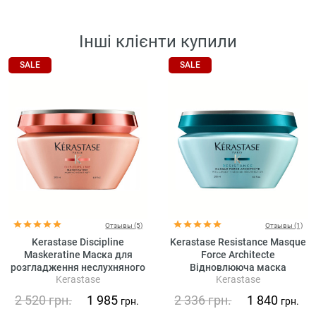
Інші клієнти купили
SALE
SALE
Отзывы (5)
Отзывы (1)
Kerastase Discipline
Kerastase Resistance Masque
Maskeratine Маска для
Force Architecte
розгладження неслухняного
Відновлююча маска
Kerastase
Kerastase
волосся
2 520
грн.
1 985
2 336
грн.
1 840
грн.
грн.