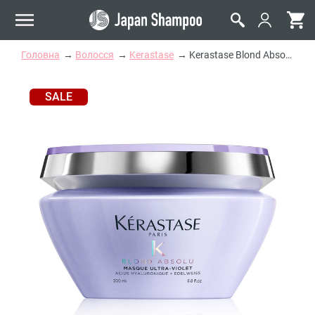
Головна
Волосся
Kerastase
Kerastase Blond Absolu Masque Ultra Violet Маска для волосся
SALE