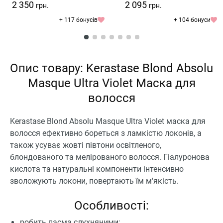
2 350
2 095
грн.
грн.
+ 117 бонусів
+ 104 бонуси
Опис товару: Kerastase Blond Absolu
Masque Ultra Violet Маска для
волосся
Kerastase Blond Absolu Masque Ultra Violet маска для
волосся ефективно бореться з ламкістю локонів, а
також усуває жовті півтони освітленого,
блондованого та мелірованого волосся. Гіалуронова
кислота та натуральні компоненти інтенсивно
зволожують локони, повертають їм м'якість.
Особливості:
робить пасма слухняними;