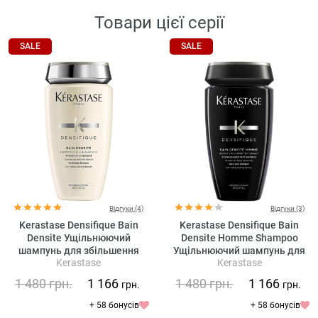
Товари цієї серії
SALE
SALE
Відгуки (4)
Відгуки (3)
Kerastase Densifique Bain
Kerastase Densifique Bain
Densite Ущільнюючий
Densite Homme Shampoo
шампунь для збільшення
Ущільнюючий шампунь для
Kerastase
Kerastase
густоти волосся
збільшення густини волосся
для чоловіків
1 480
грн.
1 166
1 480
грн.
1 166
грн.
грн.
+ 58 бонусів
+ 58 бонусів