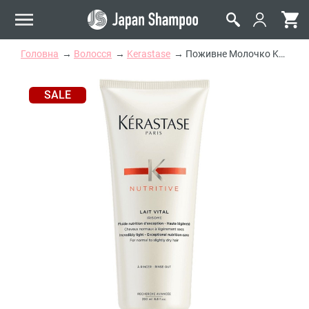
Головна
Волосся
Kerastase
Поживне Молочко Kerastase Lait Vital Irisome Nutritive
SALE