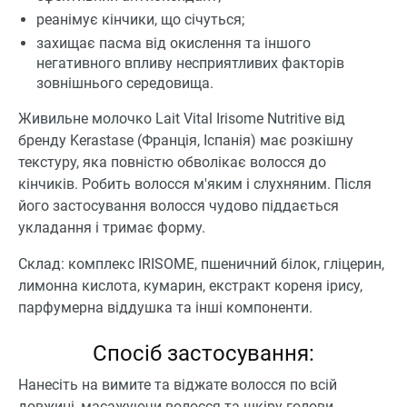
реанімує кінчики, що січуться;
захищає пасма від окислення та іншого
негативного впливу несприятливих факторів
зовнішнього середовища.
Живильне молочко Lait Vital Irisome Nutritive від
бренду Kerastase (Франція, Іспанія) має розкішну
текстуру, яка повністю обволікає волосся до
кінчиків. Робить волосся м'яким і слухняним. Після
його застосування волосся чудово піддається
укладання і тримає форму.
Склад: комплекс IRISOME, пшеничний білок, гліцерин,
лимонна кислота, кумарин, екстракт кореня ірису,
парфумерна віддушка та інші компоненти.
Спосіб застосування:
Нанесіть на вимите та віджате волосся по всій
довжині, масажуючи волосся та шкіру голови.