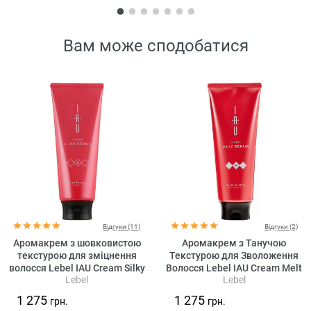
Вам може сподобатися
Відгуки (11)
Відгуки (2)
Аромакрем з шовковистою
Аромакрем з Танучою
текстурою для зміцнення
Текстурою для Зволоження
волосся Lebel IAU Cream Silky
Волосся Lebel IAU Cream Melt
Lebel
Lebel
Repair
Repair
1 275
1 275
грн.
грн.