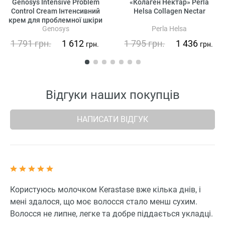
Genosys Intensive Problem
«Колаген Нектар» Perla
Control Cream Інтенсивний
Helsa Collagen Nectar
крем для проблемної шкіри
Genosys
Perla Helsa
1 791
грн.
1 612
1 795
грн.
1 436
грн.
грн.
Відгуки наших покупців
НАПИСАТИ ВІДГУК
Користуюсь молочком Kerastase вже кілька днів, і
мені здалося, що моє волосся стало менш сухим.
Волосся не липне, легке та добре піддається укладці.