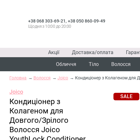
,
+38 068 303-69-21
+38 050 860-09-49
Щодня з 10:00 до 20:00
Акції
Доставка/оплата
Гаран
Обличчя
Тіло
Волосся
Головна
Волосся
Joico
Кондиціонер з Колагеном для До
Joico
SALE
Кондиціонер з
Колагеном для
Довгого/Зрілого
Волосся Joico
YouthLock Conditioner