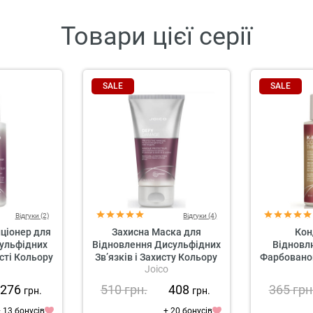
Товари цієї серії
SALE
SALE
Відгуки (2)
Відгуки (4)
ціонер для
Захисна Маска для
Кон
ульфідних
Відновлення Дисульфідних
Відновл
ості Кольору
Зв’язків і Захисту Кольору
Фарбованог
o
Joico
 Damage
Joico Defy Damage
K-Pak Colo
nditioner
Protective Masque
Protecti
276
510
грн.
408
365
грн
грн.
грн.
 13 бонусів
+ 20 бонусів