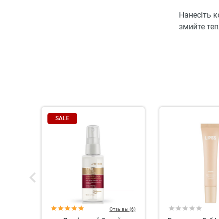
Нанесіть к
змийте те
SALE
Отзывы (6)