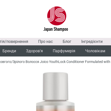
тія/повернення
Про нас
Блог
Інгредієнти
Бренди
Здоров'я
Парфумерія
Чоловікам
вгого/Зрілого Волосся Joico YouthLock Conditioner Formulated with 