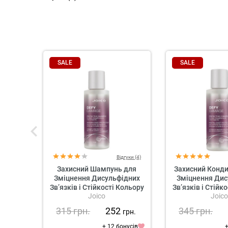
SALE
SALE
Відгуки (4)
Захисний Шампунь для
Захисний Конди
Зміцнення Дисульфідних
Зміцнення Дис
Зв’язків і Стійкості Кольору
Зв’язків і Стійк
Joico
Joic
Joico Defy Damage
Joico Defy
Protective Shampoo
Protective Co
315
грн.
252
345
грн.
грн.
+ 12 бонусів
+