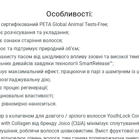
Особливості:
сертифікований PETA Global Animal Tests-Free;
є розчісування та укладання;
ує ознаки старіння волосся;
ює та підтримує природний об'єм;
захисту пасом від шкідливого впливу ззовні та високої те
ьних девайсів завдяки технології SmartRelease™;
чує максимальний ефект, працюючи в парі з шампунем із ціє
розгладжувальну дію;
 процес регенерації;
цнювальні властивості;
а рівномірно наноситься.
р з колагеном для довгого / зрілого волосся YouthLock Con
 with Collagen від бренду Joico (США) мінімізує сплутуванн
ушіння, роблячи волосся шовковистим. Вміст фруктової олі
 відновлює рівень вологи, тим самим попереджаючи знев