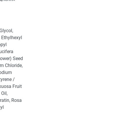
Glycol,
 Ethylhexyl
opyl
ucifera
flower) Seed
m Chloride,
sodium
tyrene /
xuosa Fruit
Oil,
ratin, Rosa
yl