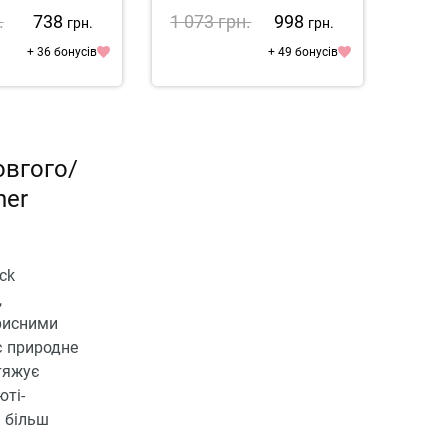
er Illuminating
.
738
1 073
грн.
998
84
грн.
грн.
ditioner
+ 36 бонусів
+ 49 бонусів
овгого/
ner
ck
,
орисними
є природне
тяжує
юті-
а більш