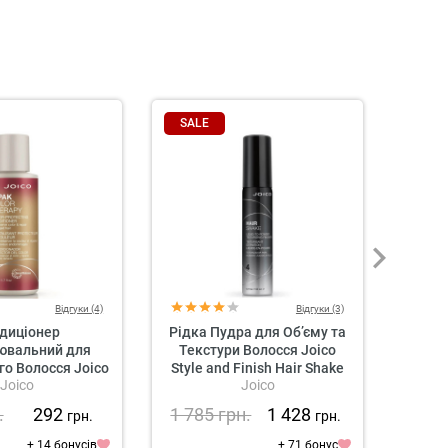
SALE
SAL
Відгуки (4)
Відгуки (3)
диціонер
Рідка Пудра для Об’єму та
Гель 
ювальний для
Текстури Волосся Joico
Сильн
о Волосся Joico
Style and Finish Hair Shake
Style 
Joico
Joico
r Therapy Color-
Liquid-to-Powder Texturizing
ng Conditioner
Finisher
.
292
1 785
грн.
1 428
78
грн.
грн.
+ 14 бонусів
+ 71 бонус