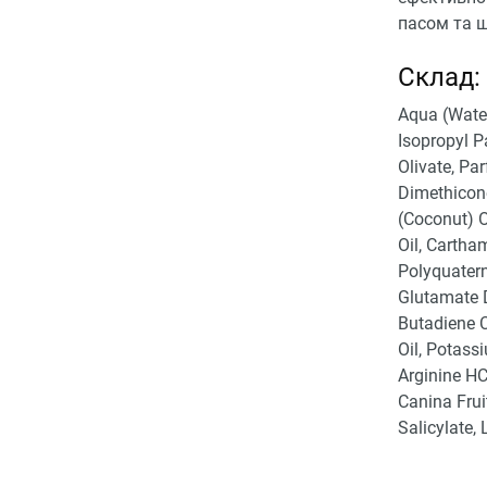
пасом та ш
Склад:
Aqua (Water
Isopropyl P
Olivate, Pa
Dimethicone
(Coconut) O
Oil, Cartha
Polyquatern
Glutamate D
Butadiene C
Oil, Potass
Arginine H
Canina Frui
Salicylate, 