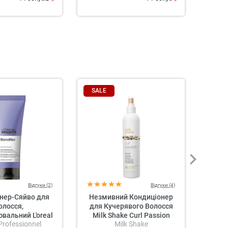
SALE
SAL
Відгуки (2)
Відгуки (4)
нер-Сяйво для
Незмивний Кондиціонер
Незм
олосся,
для Кучерявого Волосся
для 
вальний L'oreal
Milk Shake Curl Passion
M
 Professionnel
Milk Shake
nel Serie Expert
Leave-In Conditioner