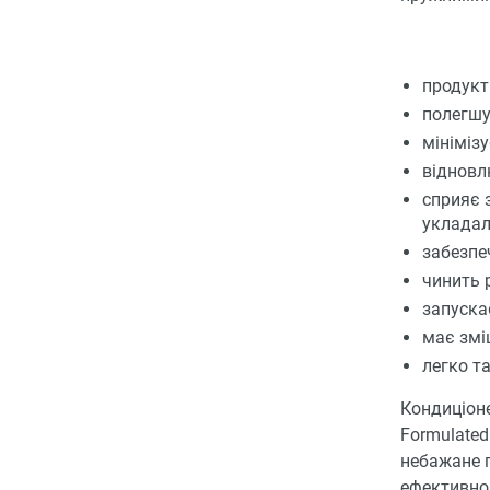
продукт 
полегшу
мініміз
відновл
сприяє 
укладал
забезпе
чинить 
запускає
має змі
легко т
Кондиціоне
Formulated
небажане п
ефективно