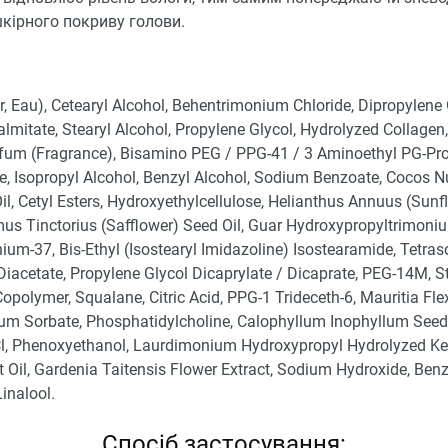
кірного покриву голови.
, Eau), Cetearyl Alcohol, Behentrimonium Chloride, Dipropylene 
almitate, Stearyl Alcohol, Propylene Glycol, Hydrolyzed Collagen,
rfum (Fragrance), Bisamino PEG / PPG-41 / 3 Aminoethyl PG-Pr
, Isopropyl Alcohol, Benzyl Alcohol, Sodium Benzoate, Cocos N
il, Cetyl Esters, Hydroxyethylcellulose, Helianthus Annuus (Sun
mus Tinctorius (Safflower) Seed Oil, Guar Hydroxypropyltrimoniu
ium-37, Bis-Ethyl (Isostearyl Imidazoline) Isostearamide, Tetra
iacetate, Propylene Glycol Dicaprylate / Dicaprate, PEG-14M, S
opolymer, Squalane, Citric Acid, PPG-1 Trideceth-6, Mauritia Fle
ium Sorbate, Phosphatidylcholine, Calophyllum Inophyllum Seed 
Cl, Phenoxyethanol, Laurdimonium Hydroxypropyl Hydrolyzed Ke
t Oil, Gardenia Taitensis Flower Extract, Sodium Hydroxide, Benz
Linalool.
Спосіб застосування: