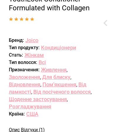
Formulated with Collagen
Joico
Бренд:
Кондиціонери
Тип продукту:
Жінкам
Стать:
Всі
Тип волосся:
Живлення
Призначення:
,
Зволоження
Для блиску
,
,
Відновлення
Пом'якшення
Від
,
,
ламкості
Від посіченого волосся
,
,
Щоденне застосування
,
Розгладжування
США
Країна:
Опис
Відгуки (1)