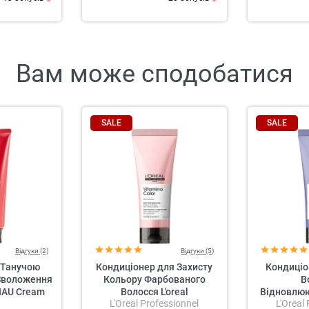
Вам може сподобатися
SALE
SALE
Відгуки (2)
Відгуки (5)
 Танучою
Кондиціонер для Захисту
Кондиціо
Зволоження
Кольору Фарбованого
В
 IAU Cream
Волосся L'oreal
Відновлюю
L'Oreal Professionnel
L'Oreal
pair
Professionnel Serie Expert
Profession