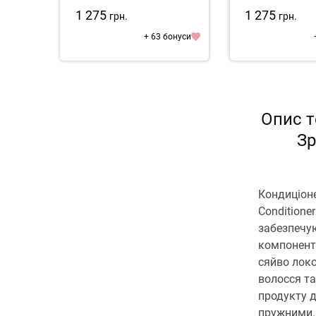
1 275
1 275
грн.
грн.
+ 63 бонуси
Опис т
Зр
Кондиціоне
Conditione
забезпечую
компонента
сяйво локо
волосся та
продукту д
пружними.