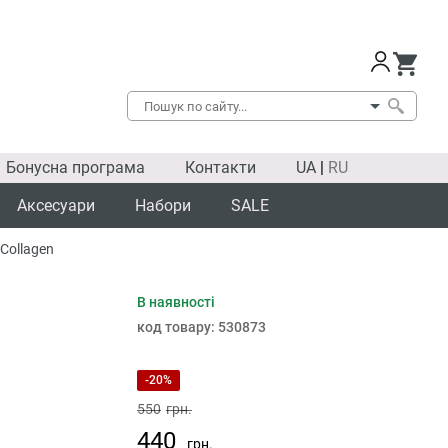
Бонусна програма
Контакти
UA
|
RU
Аксесуари
Набори
SALE
Collagen
В наявності
SALE
код товару:
530873
-20%
550
грн.
440
грн.