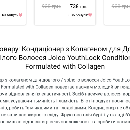
Vitamino Color Resveratrol
Blondifi
938
грн.
738
938
грн
грн.
Conditioner
Con
+ 63 бонуси
+ 36 бонусів
овару: Кондиціонер з Колагеном для Д
ілого Волосся Joico YouthLock Conditio
Formulated with Collagen
р з колагеном для довгого / зрілого волосся Joico YouthLo
r Formulated with Collagen повертає пасмам молодий вигляд
чи відновлення їх еластичності. Засіб насичує волосся к
ми, усуваючи тьмяність і ламкість. Б'юті-продукт посилю
нів, робить їх м'якшими та гладкішими. Кондиціонер не об
 не залишає жирного сліду. Фруктова олія буріті у складі б'
опомагає відновити рівень зволоженості та зробити пасм