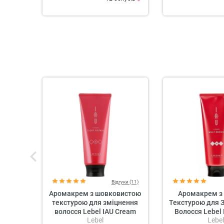
Відгуки (11)
Аромакрем з шовковистою
Аромакрем з
текстурою для зміцнення
Текстурою для 
волосся Lebel IAU Cream
Волосся Lebel
Lebel
Lebel
Silky Repair
Melt Re