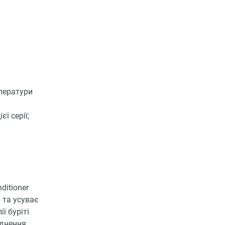
мператури
ї серії;
ditioner
я та усуває
ї буріті
однення