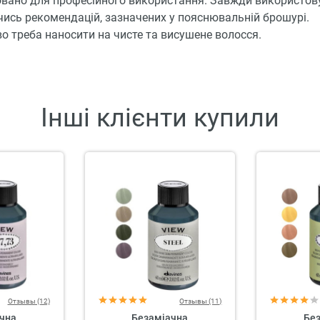
вано для професійного використання. Завжди використову
ись рекомендацій, зазначених у пояснювальній брошурі.
о треба наносити на чисте та висушене волосся.
Інші клієнти купили
Отзывы (12)
Отзывы (11)
чна
Безаміачна
Бе