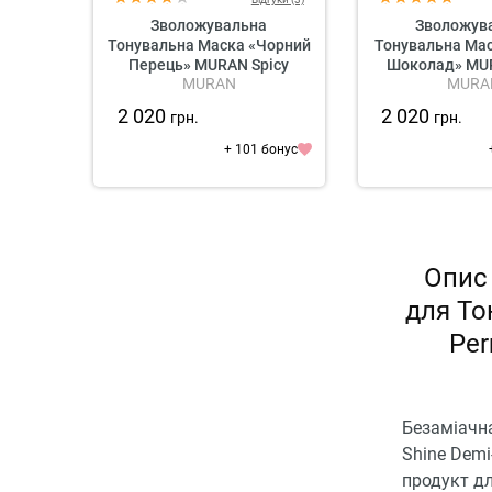
Зволожувальна
Зволожув
Тонувальна Маска «Чорний
Тонувальна Мас
Перець» MURAN Spicy
Шоколад» MUR
MURAN
MURA
Reflex Black Pepper
Reflex Cocoa 
Hydrating Colouring Mask
Hydrating Colo
2 020
2 020
грн.
грн.
+ 101 бонус
Опис
для То
Per
Безаміачн
Shine Demi
продукт дл