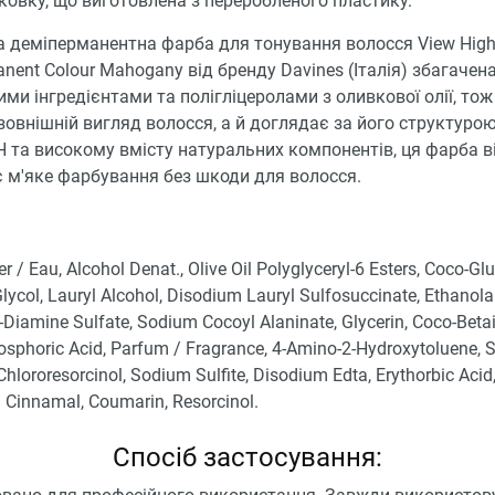
ковку, що виготовлена з переробленого пластику.
а деміперманентна фарба для тонування волосся View High
nent Colour Mahogany від бренду Davines (Італія) збагачен
ми інгредієнтами та полігліцеролами з оливкової олії, тож
овнішній вигляд волосся, а й доглядає за його структуро
 та високому вмісту натуральних компонентів, ця фарба в
 м'яке фарбування без шкоди для волосся.
r / Eau, Alcohol Denat., Olive Oil Polyglyceryl-6 Esters, Coco-Gl
lycol, Lauryl Alcohol, Disodium Lauryl Sulfosuccinate, Ethanol
-Diamine Sulfate, Sodium Cocoyl Alaninate, Glycerin, Coco-Betai
osphoric Acid, Parfum / Fragrance, 4-Amino-2-Hydroxytoluene,
-Chlororesorcinol, Sodium Sulfite, Disodium Edta, Erythorbic Acid
l Cinnamal, Coumarin, Resorcinol.
Спосіб застосування: