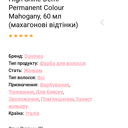
Permanent Colour
Mahogany, 60 мл
(махагонові відтінки)
Davines
Бренд:
Фарба для волосся
Тип продукту:
Жінкам
Стать:
Всі
Тип волосся:
Фарбування
Призначення:
,
Тонування
Для блиску
,
,
Зволоження
Пом'якшення
Захист
,
,
кольору
Італія
Країна: