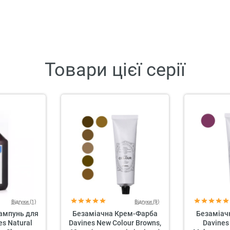
Товари цієї серії
Відгуки (1)
Відгуки (9)
ампунь для
Безаміачна Крем-Фарба
Безаміач
es Natural
Davines New Colour Browns,
Davines