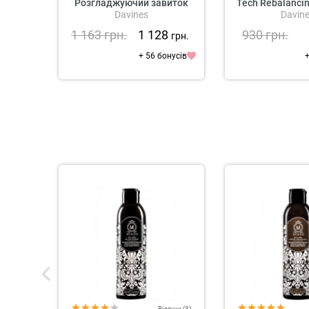
Розгладжуючий завиток
Tech Rebalanci
Davines
Davin
Крем для волосся
1 163
грн.
1 128
930
грн.
грн.
+ 56 бонусів
+
Відгуки (3)