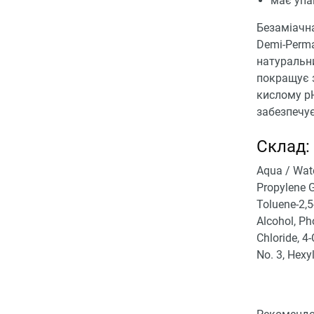
має упа
Безаміачн
Demi-Perma
натуральни
покращує з
кислому pH
забезпечує
Склад:
Aqua / Wate
Propylene G
Toluene-2,5
Alcohol, Ph
Chloride, 4
No. 3, Hexy