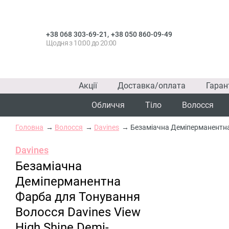
,
+38 068 303-69-21
+38 050 860-09-49
Щодня з 10:00 до 20:00
Акції
Доставка/оплата
Гаран
Обличчя
Тіло
Волосся
Головна
Волосся
Davines
Безаміачна Деміперманентна 
Davines
Безаміачна
Деміперманентна
Фарба для Тонування
Волосся Davines View
High Shine Demi-