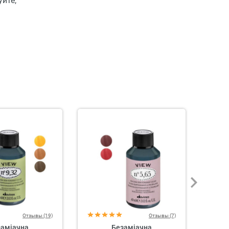
йте,
Отзывы (19)
Отзывы (7)
заміачна
Безаміачна