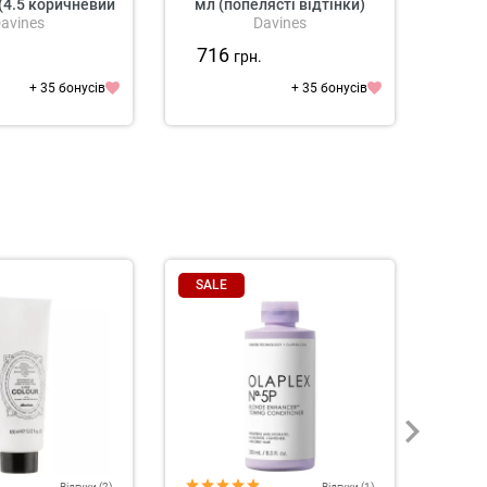
(4.5 коричневий
мл (попелясті відтінки)
Co
avines
Davines
ахагон)
716
71
.
грн.
+ 35 бонусів
+ 35 бонусів
SALE
SAL
Відгуки (2)
Відгуки (1)