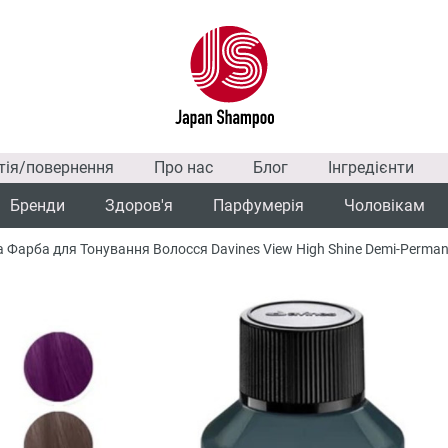
тія/повернення
Про нас
Блог
Інгредієнти
Бренди
Здоров'я
Парфумерія
Чоловікам
Фарба для Тонування Волосся Davines View High Shine Demi-Permanen