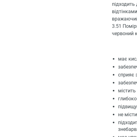
підходить 
відтінками
вражаючий 
3.51 Помір
червоний к
має кис
забезпе
сприяє 
забезпе
містить
глибоко
підвищу
не місти
підходи
знебарв