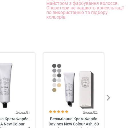
майстром з фарбування волосся.
Оператори не надають консультації
по використанню та підбору
кольорів.
Відгуки (2)
Відгуки (23)
на Крем-Фарба
Безаміачна Крем-Фарба
Беза
 A New Colour
Davines New Colour Ash, 60
Da