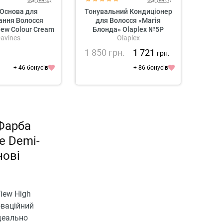
Основа для
Тонувальний Кондиціонер
Профе
ання Волосся
для Волосся «Магія
New Colour Cream
Блонда» Olaplex №5P
Помар
avines
Olaplex
L'
Base
Blonde Enhancer Toning
Збе
Conditioner
Ко
1 850
грн.
1 721
1 2
.
грн.
Сяю
Profe
+ 46 бонусів
+ 86 бонусів
Vita
B
Фарба
e Demi-
нові
iew High
оваційний
ідеально