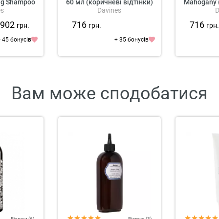
ng Shampoo
60 мл (коричневі відтінки)
Mahogany 
es
Davines
D
м
902
716
716
грн.
грн.
грн
 45 бонусів
+ 35 бонусів
Вам може сподобатися
Відгуки (6)
Відгуки (3)