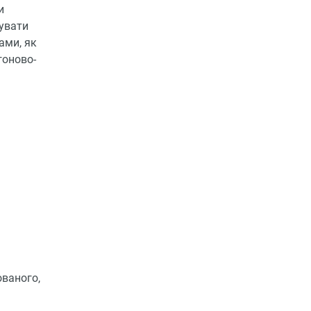
и
мувати
ами, як
гоново-
ованого,