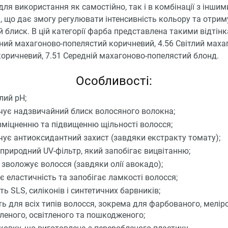
для використання як самостійно, так і в комбінації з іншим
, що дає змогу регулювати інтенсивність кольору та отри
блиск. В цій категорії фарба представлена такими відтінк
ний махагоново-попелястий коричневий, 4.56 Світлий маха
оричневий, 7.51 Середній махагоново-попелястий блонд.
Особливості:
лий pH;
чує надзвичайний блиск волосяного волокна;
зміцненню та підвищенню щільності волосся;
чує антиоксидантний захист (завдяки екстракту томату);
 природний UV-фільтр, який запобігає вицвітанню;
 зволожує волосся (завдяки олії авокадо);
є еластичність та запобігає ламкості волосся;
ть SLS, силіконів і синтетичних барвників;
ть для всіх типів волосся, зокрема для фарбованого, мелір
леного, освітленого та пошкодженого;