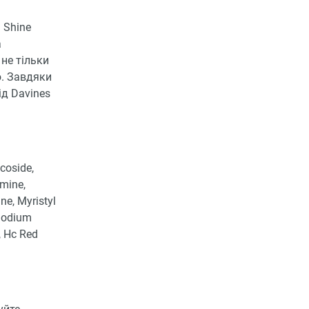
 Shine
а
 не тільки
ю. Завдяки
ід Davines
ucoside,
amine,
ne, Myristyl
 Sodium
, Hc Red