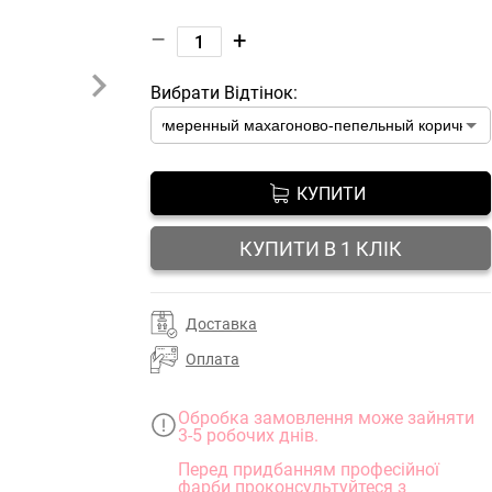
–
+
Вибрати Відтінок:
КУПИТИ
КУПИТИ В 1 КЛІК
Доставка
Оплата
Обробка замовлення може зайняти
3-5 робочих днів.
Перед придбанням професійної
фарби проконсультуйтеся з