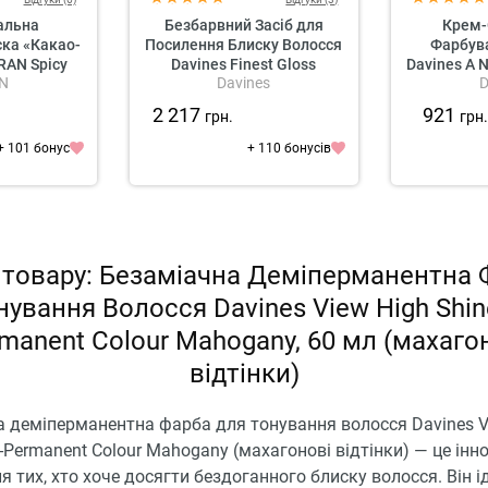
альна
Безбарвний Засіб для
Крем-
ка «Какао-
Посилення Блиску Волосся
Фарбув
AN Spicy
Davines Finest Gloss
Davines A 
N
Davines
D
Chocolate
uring Mask
2 217
921
грн.
грн
+ 101 бонус
+ 110 бонусів
 товару: Безаміачна Деміперманентна 
нування Волосся Davines View High Shin
manent Colour Mahogany, 60 мл (махаго
відтінки)
а деміперманентна фарба для тонування волосся Davines V
-Permanent Colour Mahogany (махагонові відтінки) — це інн
я тих, хто хоче досягти бездоганного блиску волосся. Він 