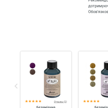
Рекомендо
дотримуюч
Обов'язков
Отзывы (2)
Безаміачна
Безаміа