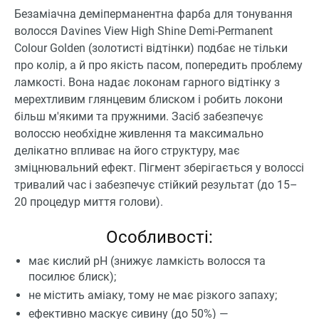
Безаміачна деміперманентна фарба для тонування
волосся Davines View High Shine Demi-Permanent
Colour Golden (золотисті відтінки) подбає не тільки
про колір, а й про якість пасом, попередить проблему
ламкості. Вона надає локонам гарного відтінку з
мерехтливим глянцевим блиском і робить локони
більш м'якими та пружними. Засіб забезпечує
волоссю необхідне живлення та максимально
делікатно впливає на його структуру, має
зміцнювальний ефект. Пігмент зберігається у волоссі
тривалий час і забезпечує стійкий результат (до 15–
20 процедур миття голови).
Особливості:
має кислий pH (знижує ламкість волосся та
посилює блиск);
не містить аміаку, тому не має різкого запаху;
ефективно маскує сивину (до 50%) —