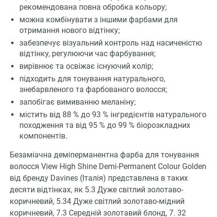
рекомендована повна обробка кольору;
можна комбінувати з іншими фарбами для
отримання нового відтінку;
забезпечує візуальний контроль над насиченістю
відтінку, регулюючи час фарбування;
вирівнює та освіжає існуючий колір;
підходить для тонування натурального,
знебарвленого та фарбованого волосся;
запобігає вимиванню меланіну;
містить від 88 % до 93 % інгредієнтів натурального
походження та від 95 % до 99 % біорозкладних
компонентів.
Безаміачна деміперманентна фарба для тонування
волосся View High Shine Demi-Permanent Colour Golden
від бренду Davines (Італія) представлена в таких
десяти відтінках, як 5.3 Дуже світлий золотаво-
коричневий, 5.34 Дуже світлий золотаво-мідний
коричневий, 7.3 Середній золотавий блонд, 7. 32