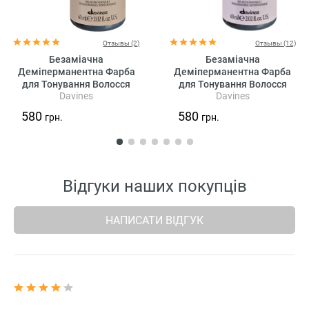
Отзывы (2)
Отзывы (12)
Безаміачна
Безаміачна
Деміперманентна Фарба
Деміперманентна Фарба
для Тонування Волосся
для Тонування Волосся
Davines
Davines
Davines View High Shine
Davines View High Shine
Demi-Permanent Colour
Demi-Permanent Colour Beige,
580
580
грн.
грн.
Mahogany, 60 мл (махагонові
60 мл (бежеві відтінки)
відтінки)
Відгуки наших покупців
НАПИСАТИ ВІДГУК