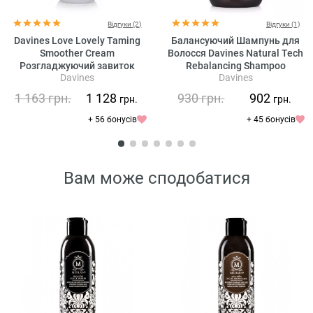
Відгуки (2)
Відгуки (1)
Davines Love Lovely Taming
Балансуючий Шампунь для
Smoother Cream
Волосся Davines Natural Tech
Розгладжуючий завиток
Rebalancing Shampoo
Davines
Davines
Крем для волосся
1 163
грн.
1 128
930
грн.
902
грн.
грн.
+ 56 бонусів
+ 45 бонусів
Вам може сподобатися