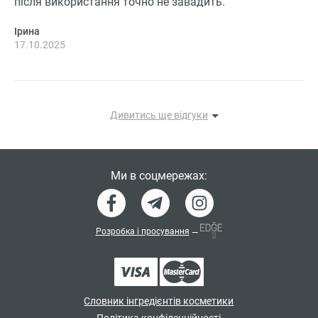
після використання точно не завадить.
Ірина
17.10.2025
Дивитись ще відгуки
Ми в соцмережах:
Розробка і просування
—
КНОПКА
Словник інгредієнтів косметики
ЗВ'ЯЗКУ