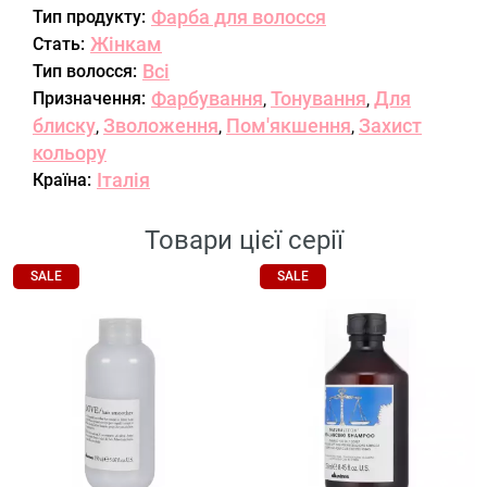
Фарба для волосся
Тип продукту:
Жінкам
Стать:
Всі
Тип волосся:
Фарбування
Тонування
Для
Призначення:
,
,
блиску
Зволоження
Пом'якшення
Захист
,
,
,
кольору
Італія
Країна:
Товари цієї серії
SALE
SALE