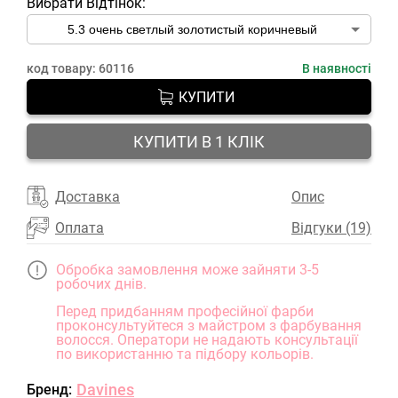
Вибрати Відтінок:
код товару:
60116
В наявності
КУПИТИ
КУПИТИ В 1 КЛІК
Доставка
Опис
Оплата
Відгуки (19)
Обробка замовлення може зайняти 3-5
робочих днів.
Перед придбанням професійної фарби
проконсультуйтеся з майстром з фарбування
волосся. Оператори не надають консультації
по використанню та підбору кольорів.
Davines
Бренд: