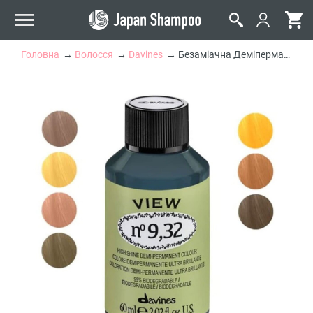
Головна
Волосся
Davines
Безаміачна Деміперманентна Фарба для Тонування Волосся Davines View High Shine Demi-Permanent Colour Golden, 60 мл (золотисті відтінки)