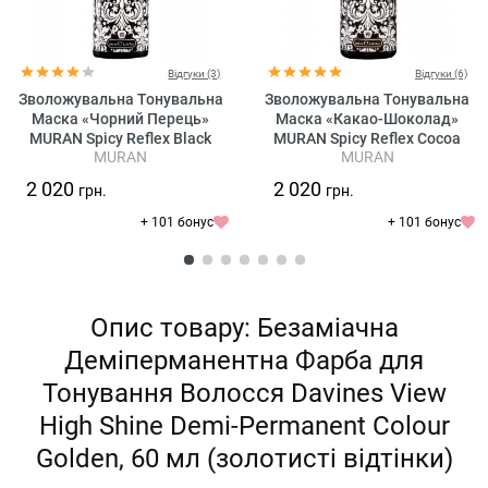
Відгуки (3)
Відгуки (6)
Зволожувальна Тонувальна
Зволожувальна Тонувальна
Маска «Чорний Перець»
Маска «Какао-Шоколад»
MURAN Spicy Reflex Black
MURAN Spicy Reflex Cocoa
MURAN
MURAN
Pepper Hydrating Colouring
Chocolate Hydrating Colouring
Mask
Mask
2 020
2 020
грн.
грн.
+ 101 бонус
+ 101 бонус
Опис товару: Безаміачна
Деміперманентна Фарба для
Тонування Волосся Davines View
High Shine Demi-Permanent Colour
Golden, 60 мл (золотисті відтінки)