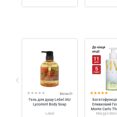
До кінця
акції:
11
днів
5
годин
Відгуки (0)
Гель для душу Lebel IAU
Багатофункці
Lycomint Body Soap
Оливковий Гел
Monte Carlo The
Lebel
Margy's Mont