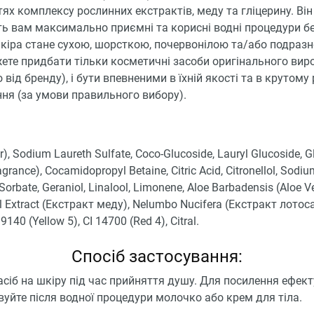
ях комплексу рослинних екстрактів, меду та гліцерину. Він
ь вам максимально приємні та корисні водні процедури бе
кіра стане сухою, шорсткою, почервонілою та/або подразн
ете придбати тільки косметичні засоби оригінального вир
 від бренду), і бути впевненими в їхній якості та в крутому
ня (за умови правильного вибору).
), Sodium Laureth Sulfate, Coco-Glucoside, Lauryl Glucoside, Gl
grance), Cocamidopropyl Betaine, Citric Acid, Citronellol, Sodi
orbate, Geraniol, Linalool, Limonene, Aloe Barbadensis (Aloe V
l Extract (Екстракт меду), Nelumbo Nucifera (Екстракт лотоса
19140 (Yellow 5), CI 14700 (Red 4), Citral.
Спосіб застосування:
асіб на шкіру під час прийняття душу. Для посилення ефект
уйте після водної процедури молочко або крем для тіла.