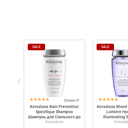
SALE
SALE
Отзывы (4)
Kerastase Bain Prevention
Kerastase Blond
Specifique Shampoo
Lumiere Hy
Шампунь для Схильного до
Illuminating
Kerastase
Kerast
Випадіння Волосся
Зволожувальни
для світл