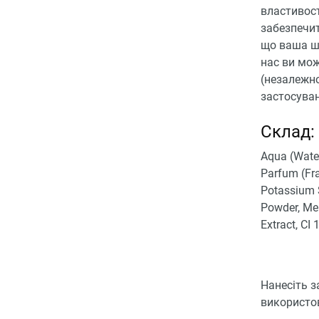
властивост
забезпечит
що ваша ш
нас ви мож
(незалежно
застосуван
Склад:
Aqua (Water
Parfum (Fra
Potassium S
Powder, Me
Extract, CI 
Нанесіть з
використов