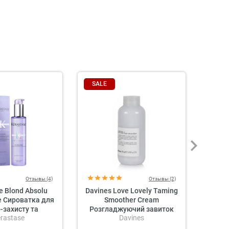
SALE
SAL
Отзывы (4)
Отзывы (2)
e Blond Absolu
Davines Love Lovely Taming
«Ко
e Сироватка для
Smoother Cream
Hel
-захисту та
Розгладжуючий завиток
rastase
Davines
ння волосся
Крем для волосся