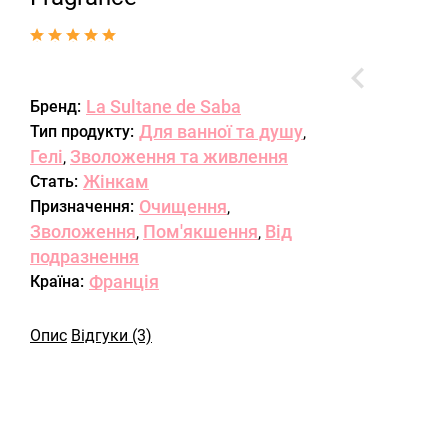
La Sultane de Saba
Бренд:
Для ванної та душу
Тип продукту:
,
Гелі
Зволоження та живлення
,
Жінкам
Стать:
Очищення
Призначення:
,
Зволоження
Пом'якшення
Від
,
,
подразнення
Франція
Країна:
Опис
Відгуки (3)