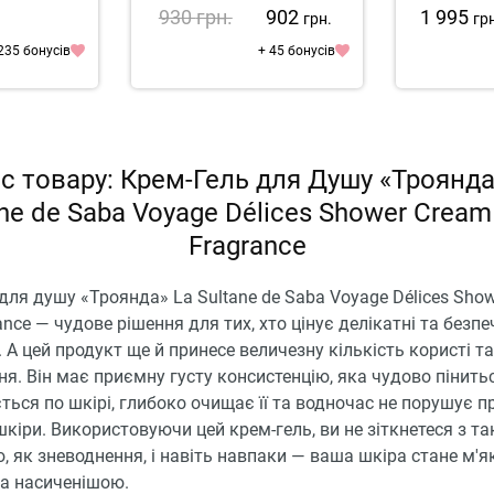
930
грн.
902
1 995
грн.
гр
235 бонусів
+ 45 бонусів
с товару: Крем-Гель для Душу «Троянда
ane de Saba Voyage Délices Shower Cream
Fragrance
для душу «Троянда» La Sultane de Saba Voyage Délices Sho
ance — чудове рішення для тих, хто цінує делікатні та безпе
 А цей продукт ще й принесе величезну кількість користі та
я. Він має приємну густу консистенцію, яка чудово пінитьс
ться по шкірі, глибоко очищає її та водночас не порушує 
шкіри. Використовуючи цей крем-гель, ви не зіткнетеся з т
 як зневоднення, і навіть навпаки — ваша шкіра стане м'
та насиченішою.