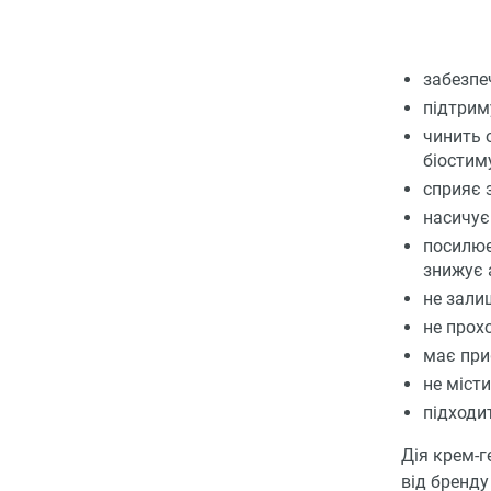
забезпе
підтрим
чинить 
біостим
сприяє 
насичує
посилює
знижує 
не залиш
не прох
має при
не місти
підходи
Дія крем-г
від бренду