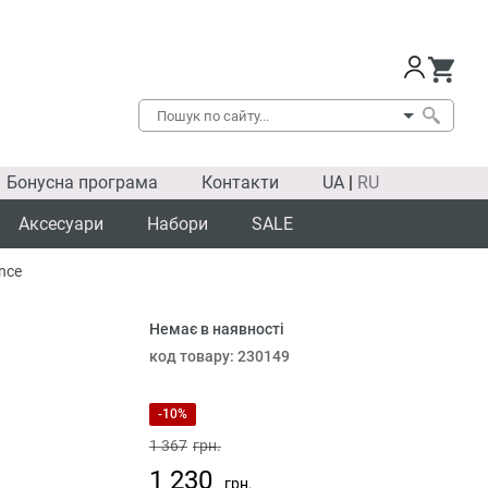
Бонусна програма
Контакти
UA
|
RU
Аксесуари
Набори
SALE
nce
Немає в наявності
SALE
код товару:
230149
-10%
1 367
грн.
1 230
грн.