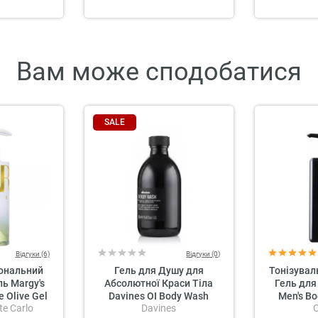
Вам може сподобатися
SALE
Відгуки (6)
Відгуки (0)
ональний
Гель для Душу для
Тонізувал
ь Margy's
Абсолютної Краси Тіла
Гель для
 Olive Gel
Davines OI Body Wash
Men's Bo
e Carlo
Davines
Sh