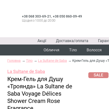
,
+38 068 303-69-21
+38 050 860-09-49
Щодня з 10:00 до 20:00
Акції
Доставка/оплата
Гаран
Обличчя
Тіло
Волосся
Головна
Тіло
La Sultane de Saba
Крем-Гель для Душу «Т
La Sultane de Saba
SALE
Крем-Гель для Душу
«Троянда» La Sultane de
Saba Voyage Délices
Shower Cream Rose
Fragrance