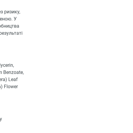
з ризику,
еною. У
обництва
 результаті
ycerin,
um Benzoate,
era) Leaf
) Flower
у