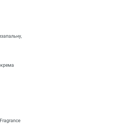
изапальну,
окрема
Fragrance