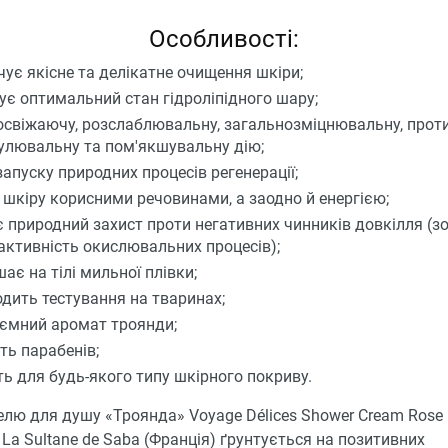
Особливості:
чує якісне та делікатне очищення шкіри;
ує оптимальний стан гідроліпідного шару;
освіжаючу, розслаблювальну, загальнозміцнювальну, прот
улювальну та пом'якшувальну дію;
запуску природних процесів регенерації;
 шкіру корисними речовинами, а заодно й енергією;
 природний захист проти негативних чинників довкілля (з
активність окислювальних процесів);
ає на тілі мильної плівки;
одить тестування на тваринах;
ємний аромат троянди;
ть парабенів;
ть для будь-якого типу шкірного покриву.
елю для душу «Троянда» Voyage Délices Shower Cream Rose 
 La Sultane de Saba (Франція) ґрунтується на позитивних