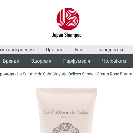
тія/повернення
Про нас
Блог
Інгредієнти
Бренди
Здоров'я
Парфумерія
Чоловікам
роянда» La Sultane de Saba Voyage Délices Shower Cream Rose Fragra