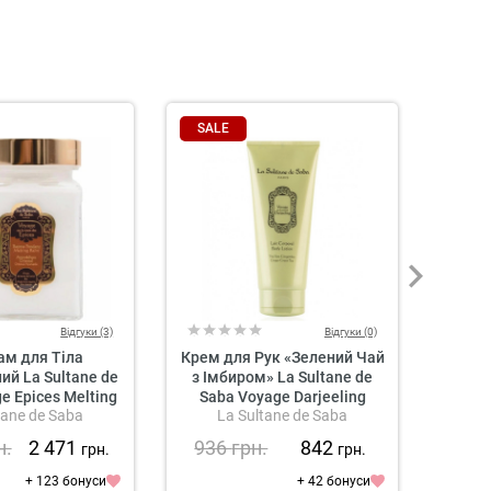
SALE
SAL
Відгуки (3)
Відгуки (0)
ам для Тіла
Крем для Рук «Зелений Чай
Крем
й La Sultane de
з Імбиром» La Sultane de
La Su
e Epices Melting
Saba Voyage Darjeeling
Malai
tane de Saba
La Sultane de Saba
L
ental Ayurvedic
Moisturizing Hand Cream
Cream
Ginger Green Tea
н.
2 471
936
грн.
842
93
грн.
грн.
+ 123 бонуси
+ 42 бонуси