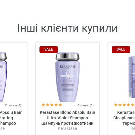
Інші клієнти купили
SALE
SALE
Отзывы (8)
Отзывы (5)
 Absolu Bain
Kerastase Blond Absolu Bain
Kerastas
drating
Ultra-Violet Shampoo
Cicaplasm
 Shampoo
Шампунь проти жовтизни
термо
ase
Kerastase
Ke
й шампунь
зміцне
ого та