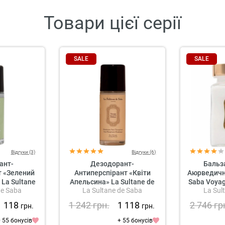
Товари цієї серії
SALE
SALE
Відгуки (3)
Відгуки (6)
ант-
Дезодорант-
Бальз
т «Зелений
Антиперспірант «Квіти
Аюрведични
 La Sultane
Апельсина» La Sultane de
Saba Voyag
de Saba
La Sultane de Saba
La Sul
 Darjeeling
Saba Voyage Délices Anti-
Balm Ori
 Deodorant
Perspirant Deodorant
1 118
1 242
грн.
1 118
2 746
гр
грн.
грн.
en Tea
Orange Blossom
 55 бонусів
+ 55 бонусів