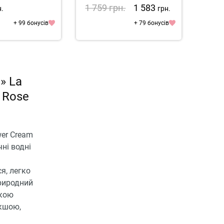
1 759
грн.
1 583
1 3
н.
грн.
+ 99 бонусів
+ 79 бонусів
» La
 Rose
wer Cream
чні водні
я, легко
природний
акою
якшою,