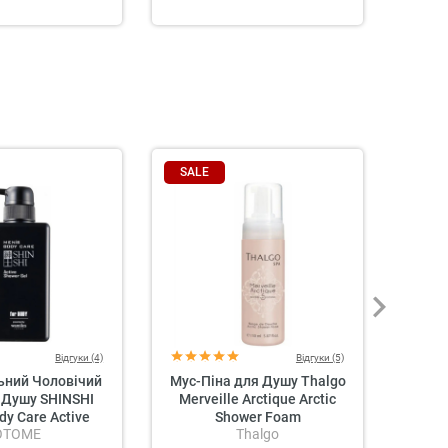
SALE
SAL
Відгуки (4)
Відгуки (5)
ьний Чоловічий
Мус-Піна для Душу Thalgo
Кр
 Душу SHINSHI
Merveille Arctique Arctic
«Амб
dy Care Active
Shower Foam
La Su
OTOME
Thalgo
L
ower Gel
C