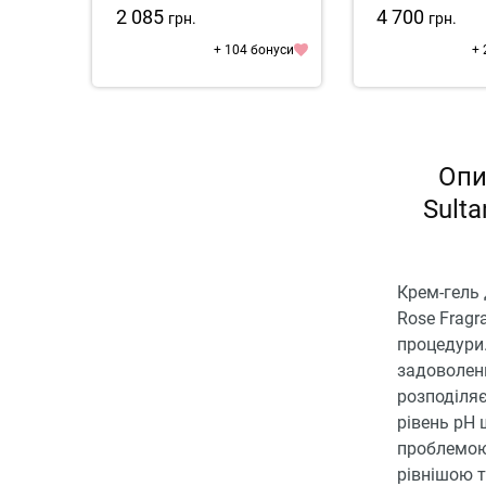
2 085
4 700
грн.
грн.
+ 104 бонуси
+ 
Опи
Sult
Крем-гель 
Rose Fragr
процедури.
задоволенн
розподіляє
рівень pH 
проблемою,
рівнішою 