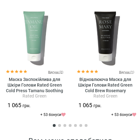
Відгуки (2)
Відгуки (1)
Маска Заспокійлива для
Відновлююча Маска для
Шкіри Голови Rated Green
Шкіри Голови Rated Green
Cold Press Tamanu Soothing
Cold Brew Rosemary
Rated Green
Rated Green
Scalp Pack
Balancing Scalp Pack
1 065
1 065
грн.
грн.
+ 53 бонуси
+ 53 бонуси