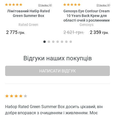
Отзывы (4)
Отзывы (4)
Лімітований Набір Rated
Genosys Eye Contour Cream
Green Summer Box
10 Years Back Крем для
області очей з рослинними
Rated Green
Genosys
стовбуровими клітинами
2 775
2 621
грн.
2 359
грн.
грн.
Відгуки наших покупців
НАПИСАТИ ВІДГУК
Набор Rated Green Summer Box досить цікавий, він
добре впорався з очищенням і живленням. Моє