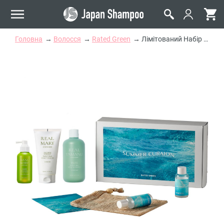
Головна
Волосся
Rated Green
Лімітований Набір Rated Green Summer Box