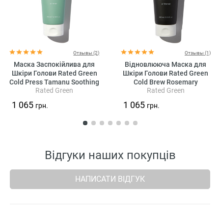
Отзывы (2)
Отзывы (1)
Маска Заспокійлива для
Відновлююча Маска для
Шкіри Голови Rated Green
Шкіри Голови Rated Green
Cold Press Tamanu Soothing
Cold Brew Rosemary
Rated Green
Rated Green
Scalp Pack
Balancing Scalp Pack
1 065
1 065
грн.
грн.
Відгуки наших покупців
НАПИСАТИ ВІДГУК