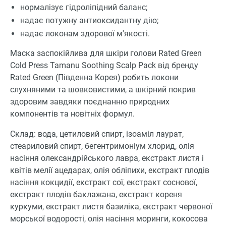
нормалізує гідроліпідний баланс;
надає потужну антиоксидантну дію;
надає локонам здорової м'якості.
Маска заспокійлива для шкіри голови Rated Green
Cold Press Tamanu Soothing Scalp Pack від бренду
Rated Green (Південна Корея) робить локони
слухняними та шовковистими, а шкірний покрив
здоровим завдяки поєднанню природних
компонентів та новітніх формул.
Склад: вода, цетиловий спирт, ізоаміл лаурат,
стеариловий спирт, бегентримоніум хлорид, олія
насіння олександрійського лавра, екстракт листя і
квітів мелії ацедарах, олія обліпихи, екстракт плодів
насіння кокцидії, екстракт сої, екстракт соснової,
екстракт плодів баклажана, екстракт кореня
куркуми, екстракт листя базиліка, екстракт червоної
морської водорості, олія насіння моринги, кокосова