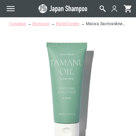
Головна
Волосся
Rated Green
Маска Заспокійлива для Шкіри Голови Rated Green Cold Press Tamanu Soothing Scalp Pack