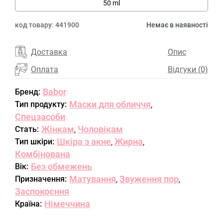
50 ml
код товару:
441900
Немає в наявності
Доставка
Опис
Оплата
Відгуки (0)
Babor
Бренд:
Маски для обличчя
Тип продукту:
,
Спецзасоби
Жінкам
Чоловікам
Стать:
,
Шкіра з акне
Жирна
Тип шкіри:
,
,
Комбінована
Без обмежень
Вік:
Матування
Звуження пор
Призначення:
,
,
Заспокоєння
Німеччина
Країна: