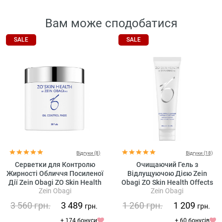
Вам може сподобатися
SALE
SALE
Відгуки (8)
Відгуки (18)
Серветки для Контролю
Очищаючий Гель з
Жирності Обличчя Посиленої
Відлущуючою Дією Zein
Дії Zein Obagi ZO Skin Health
Obagi ZO Skin Health Offects
Zein Obagi
Zein Obagi
Oil Control Pads
Exfoliating Cleanser
3 560
грн.
3 489
1 260
грн.
1 209
грн.
грн.
+ 174 бонуси
+ 60 бонусів