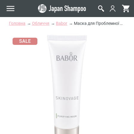
Головна
Обличчя
Babor
Маска для Проблемної Шкіри Skinovage
SALE