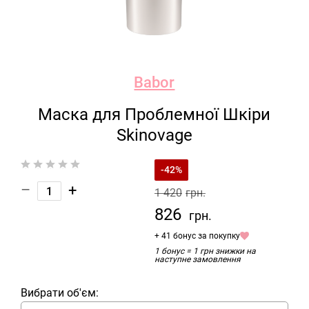
Babor
Маска для Проблемної Шкіри
Skinovage
-42%
–
+
1 420
грн.
826
грн.
+ 41 бонус за покупку
1 бонус = 1 грн знижки на
наступне замовлення
Вибрати об'єм: