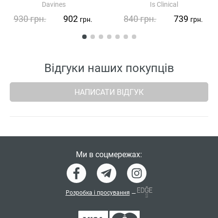
Davines
Is Clinical
930
грн.
902
840
грн.
739
грн.
грн.
Відгуки наших покупців
НАПИСАТИ ВІДГУК
Ми в соцмережах:
Розробка і просування
—