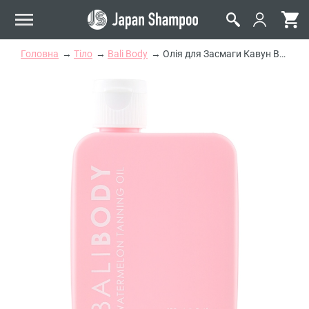
Головна
Тіло
Bali Body
Олія для Засмаги Кавун Bali Body Watermelon Tanning Oil