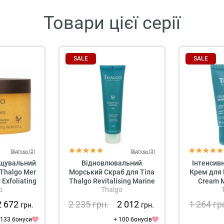
Товари цієї серії
SALE
SALE
Відгуки (2)
Відгуки (3)
ущувальний
Відновлювальний
Інтенсив
 Thalgo Mer
Морський Скраб для Тіла
Крем для 
 Exfoliating
Thalgo Revitalising Marine
Cream M
o
Thalgo
b
Scrub
Nourishi
2 672
2 235
грн.
2 012
1 264
гр
грн.
грн.
 133 бонуси
+ 100 бонусів