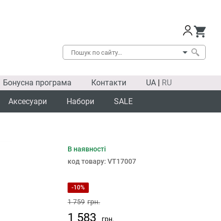
Бонусна програма
Контакти
UA
|
RU
Аксесуари
Набори
SALE
В наявності
SALE
код товару:
VT17007
-10%
1 759
грн.
1 583
грн.