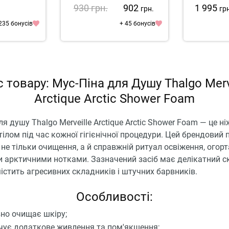
930
грн.
902
1 995
грн.
гр
235 бонусів
+ 45 бонусів
 товару: Мус-Піна для Душу Thalgo Merv
Arctique Arctic Shower Foam
ля душу Thalgo Merveille Arctique Arctic Shower Foam — це н
тілом під час кожної гігієнічної процедури. Цей брендовий 
не тільки очищення, а й справжній ритуал освіження, огор
 арктичними нотками. Зазначений засіб має делікатний ск
істить агресивних складників і штучних барвників.
Особливості:
но очищає шкіру;
чує додаткове живлення та пом'якшення;