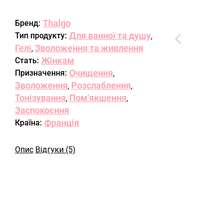
Thalgo
Бренд:
Для ванної та душу
Тип продукту:
,
Гелі
Зволоження та живлення
,
Жінкам
Стать:
Очищення
Призначення:
,
Зволоження
Розслаблення
,
,
Тонізування
Пом'якшення
,
,
Заспокоєння
Франція
Країна:
Опис
Відгуки (5)