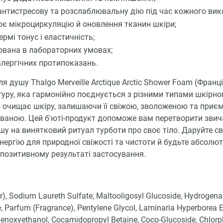
антистресову та розслаблювальну дію під час кожного вик
є мікроциркуляцію й оновлення тканин шкіри;
рмі тонус і еластичність;
ована в лабораторних умовах;
алергічних протипоказань.
ля душу Thalgo Merveille Arctique Arctic Shower Foam (Франц
туру, яка гармонійно поєднується з різними типами шкірно
о очищає шкіру, залишаючи її свіжою, зволоженою та приє
ваною. Цей б'юті-продукт допоможе вам перетворити зви
у на винятковий ритуал турботи про своє тіло. Даруйте св
нергію для природної свіжості та чистоти й будьте абсолю
 позитивному результаті застосування.
), Sodium Laureth Sulfate, Maltooligosyl Glucoside, Hydrogena
, Parfum (Fragrance), Pentylene Glycol, Laminaria Hyperborea E
henoxyethanol, Cocamidopropyl Betaine, Coco-Glucoside, Chlorp