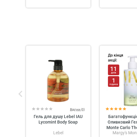
До кінця
акції:
11
днів
1
година
Відгуки (0)
Гель для душу Lebel IAU
Багатофункці
Lycomint Body Soap
Оливковий Гел
Monte Carlo The
Lebel
Margy's Mont