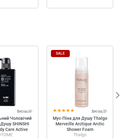
SALE
SAL
Відгуки (4)
Відгуки (5)
ьний Чоловічий
Мус-Піна для Душу Thalgo
Кр
 Душу SHINSHI
Merveille Arctique Arctic
«Амб
dy Care Active
Shower Foam
La Su
OTOME
Thalgo
L
ower Gel
C