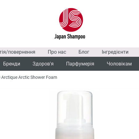
тія/повернення
Про нас
Блог
Інгредієнти
Бренди
Здоров'я
Парфумерія
Чоловікам
 Arctique Arctic Shower Foam