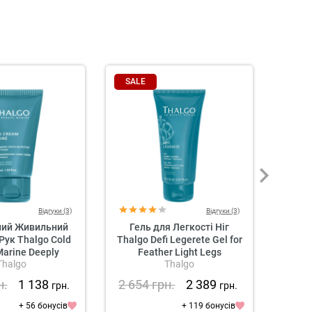
SALE
SAL
Відгуки (3)
Відгуки (3)
ний Живильний
Гель для Легкості Ніг
Абс
Рук Thalgo Cold
Thalgo Defi Legerete Gel for
Це
arine Deeply
Feather Light Legs
Cellu
Thalgo
Thalgo
ng Hand Cream
н.
1 138
2 654
грн.
2 389
3 3
грн.
грн.
+ 56 бонусів
+ 119 бонусів