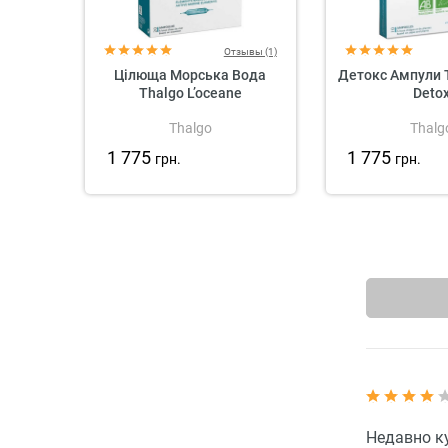
Отзывы (1)
Цілюща Морська Вода
Детокс Ампули T
Thalgo L’oceane
Deto
Thalgo
Thalg
1 775
1 775
грн.
грн.
Недавно к