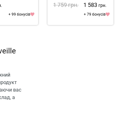
1 759
грн.
1 583
1 3
н.
грн.
+ 99 бонусів
+ 79 бонусів
eille
іжний
продукт
таючи вас
лад, а