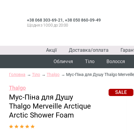
,
+38 068 303-69-21
+38 050 860-09-49
Щодня з 10:00 до 20:00
Акції
Доставка/оплата
Гаран
Обличчя
Тіло
Волосся
Головна
Тіло
Thalgo
Мус-Піна для Душу Thalgo Merveille
Thalgo
SALE
Мус-Піна для Душу
Thalgo Merveille Arctique
Arctic Shower Foam