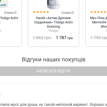
Отзывы (3)
Отзывы (3)
halgo Activ
Напій «Актив Дренаж
Мус-Піна 
x
Схуднення» Thalgo Activ
Merveille
Draining
Sho
o
Thalgo
1 862
грн.
1 787
1 759
гр
грн.
Відгуки наших покупців
НАПИСАТИ ВІДГУК
упила мусс для душа, ну такой неплохой вариант. Хорошо 