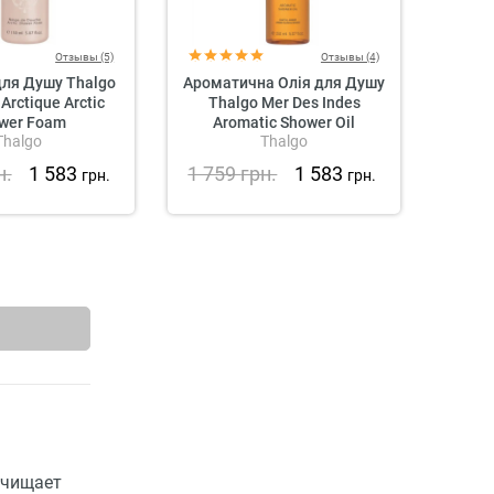
Отзывы (5)
Отзывы (4)
для Душу Thalgo
Ароматична Олія для Душу
Інт
 Arctique Arctic
Thalgo Mer Des Indes
Крем 
wer Foam
Aromatic Shower Oil
Cr
Thalgo
Thalgo
Nou
н.
1 583
1 759
грн.
1 583
1 4
грн.
грн.
очищает