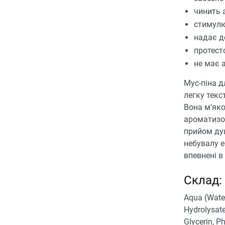
чинить 
стимулю
надає де
протест
не має 
Мус-піна д
легку текс
Вона м'як
ароматизо
прийом душ
небувалу е
впевнені в
Склад:
Aqua (Water
Hydrolysate
Glycerin, P