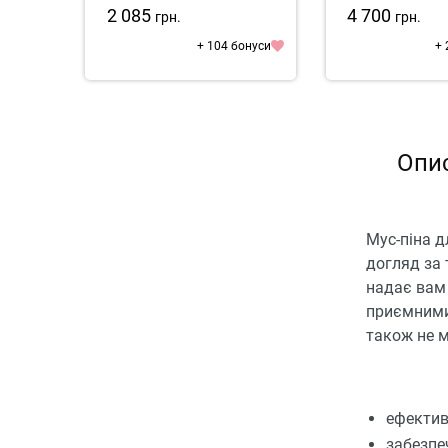
2 085
4 700
грн.
грн.
+ 104 бонуси
+ 
Опис
Мус-піна д
догляд за 
надає вам 
приємними
також не м
ефектив
забезпе