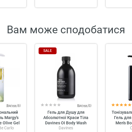
Вам може сподобатися
SALE
Відгуки (6)
Відгуки (0)
ональний
Гель для Душу для
Тонізувал
ь Margy's
Абсолютної Краси Тіла
Гель для
 Olive Gel
Davines OI Body Wash
Men's Bo
e Carlo
Davines
Sh