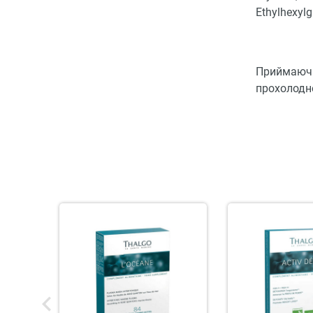
Ethylhexylg
Приймаючи
прохолодн