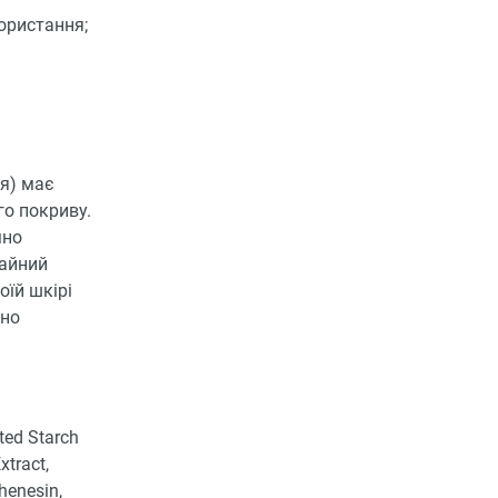
ористання;
ія) має
го покриву.
мно
чайний
оїй шкірі
тно
ted Starch
xtract,
henesin,