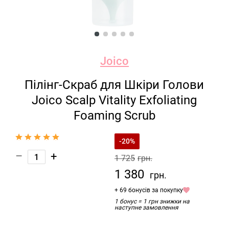
Joico
Пілінг-Скраб для Шкіри Голови
Joico Scalp Vitality Exfoliating
Foaming Scrub
-20%
–
+
1 725
грн.
1 380
грн.
+ 69 бонусів за покупку
1 бонус = 1 грн знижки на
наступне замовлення