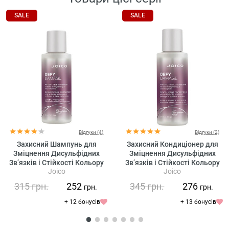
SALE
SALE
Відгуки (4)
Відгуки (2)
Захисний Шампунь для
Захисний Кондиціонер для
Зміцнення Дисульфідних
Зміцнення Дисульфідних
Зв’язків і Стійкості Кольору
Зв’язків і Стійкості Кольору
Joico
Joico
Joico Defy Damage Protective
Joico Defy Damage Protective
Shampoo
Conditioner
315
грн.
252
345
грн.
276
грн.
грн.
+ 12 бонусів
+ 13 бонусів