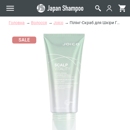
Головна
Волосся
Joico
Пілінг-Скраб для Шкіри Голови Joico Scalp Vitality Exfoliating Foaming Scrub
SALE