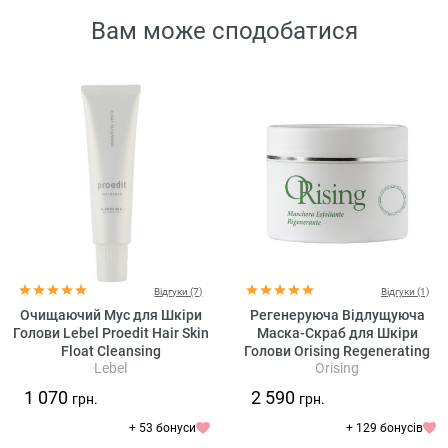
Вам може сподобатися
Відгуки (7)
Відгуки (1)
Очищаючий Мус для Шкіри
Регенеруюча Відлущуюча
Голови Lebel Proedit Hair Skin
Маска-Скраб для Шкіри
Float Cleansing
Голови Orising Regenerating
Lebel
Orising
Exfoliating Mask
1 070
2 590
грн.
грн.
+ 53 бонуси
+ 129 бонусів