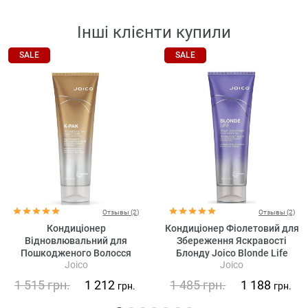
Інші клієнти купили
SALE
SALE
Отзывы (2)
Отзывы (2)
Кондиціонер
Кондиціонер Фіолетовий для
Відновлювальний для
Збереження Яскравості
Пошкодженого Волосся
Блонду Joico Blonde Life
Joico
Joico
Joico K-Pak Reconstructing
Violet Conditioner
Conditioner
1 515
грн.
1 212
1 485
грн.
1 188
грн.
грн.