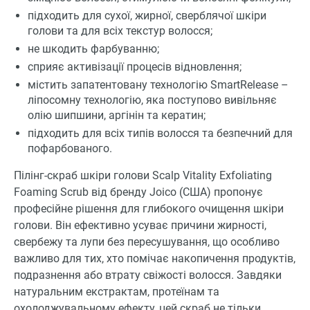
підходить для сухої, жирної, сверблячої шкіри
голови та для всіх текстур волосся;
не шкодить фарбуванню;
сприяє активізації процесів відновлення;
містить запатентовану технологію SmartRelease –
ліпосомну технологію, яка поступово вивільняє
олію шипшини, аргінін та кератин;
підходить для всіх типів волосся та безпечний для
пофарбованого.
Пілінг-скраб шкіри голови Scalp Vitality Exfoliating
Foaming Scrub від бренду Joico (США) пропонує
професійне рішення для глибокого очищення шкіри
голови. Він ефективно усуває причини жирності,
свербежу та лупи без пересушування, що особливо
важливо для тих, хто помічає накопичення продуктів,
подразнення або втрату свіжості волосся. Завдяки
натуральним екстрактам, протеїнам та
охолоджувальному ефекту, цей скраб не тільки