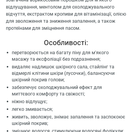
відлущування, ментолом для охолоджувального
відчуття, екстрактом кропиви для вітамінізації, олією
для зволоження та зниження запалення, а також
протеїнами для зміцнення пасом.
Особливості:
перетворюється на багату піну для м'якого
масажу та ексфоліації без подразнення;
видаляє надлишок шкірного сала, стайлінг та
відмерлі клітини шкіри (лусочки), балансуючи
шкірний покрив голови;
забезпечує охолоджувальний ефект для
миттєвого комфорту та свіжості;
ніжно відлущує;
легко змивається;
живить, зволожує, знімає запалення та заспокоює
шкірний покрив;
зміцнює волосся, стимулюючи волосяні фолікули;