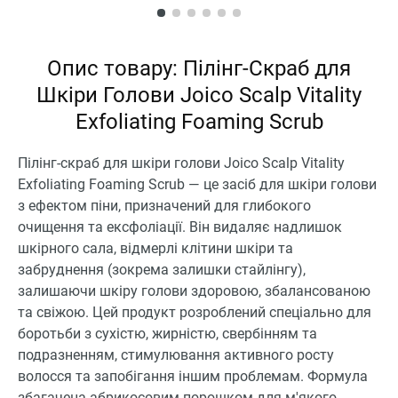
Опис товару: Пілінг-Скраб для
Шкіри Голови Joico Scalp Vitality
Exfoliating Foaming Scrub
Пілінг-скраб для шкіри голови Joico Scalp Vitality
Exfoliating Foaming Scrub — це засіб для шкіри голови
з ефектом піни, призначений для глибокого
очищення та ексфоліації. Він видаляє надлишок
шкірного сала, відмерлі клітини шкіри та
забруднення (зокрема залишки стайлінгу),
залишаючи шкіру голови здоровою, збалансованою
та свіжою. Цей продукт розроблений спеціально для
боротьби з сухістю, жирністю, свербінням та
подразненням, стимулювання активного росту
волосся та запобігання іншим проблемам. Формула
збагачена абрикосовим порошком для м'якого