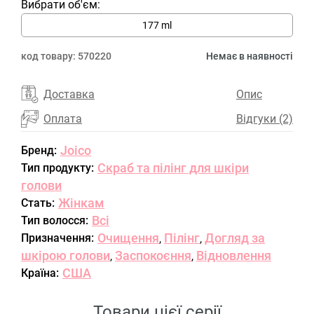
Вибрати об'єм:
177 ml
код товару:
570220
Немає в наявності
Доставка
Опис
Оплата
Відгуки (2)
Joico
Бренд:
Скраб та пілінг для шкіри
Тип продукту:
голови
Жінкам
Стать:
Всі
Тип волосся:
Очищення
Пілінг
Догляд за
Призначення:
,
,
шкірою голови
Заспокоєння
Відновлення
,
,
США
Країна:
Товари цієї серії