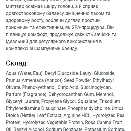
миттєво освіжає шкіру голови, а й сприяє
довгостроковому балансу, зміцненню пасом та
здоровому росту, роблячи догляд простим,
приємним та ефективним, як SPA-процедура. Він
підвищує комфорт, продовжує свіжість зачіски та
ідеальний для регулярного використання в
комплексі зі шампунями бренду.
Склад:
Aqua (Water, Eau), Decyl Glucoside, Lauryl Glucoside,
Prunus Armeniaca (Apricot) Seed Powder, Ethylhexyl
Olivate, Phenoxyethanol, Citric Acid, Succinoglycan,
Parfum (Fragrance), Dehydroxanthan Gum, Menthol,
Glyceryl Laurate, Propylene Glycol, Squalane, Trisodium
Ethylenediamine Disuccinate, Phosphatidylcholine, Urtica
Dioica (Nettle) Leaf Extract, Arginine HCL, Hydrolyzed Pea
Protein, Hydrolyzed Vegetable Protein, Rosa Canina Fruit
Oil, Benzyl Alcohol, Sodium Benzoate, Potassium Sorbate,