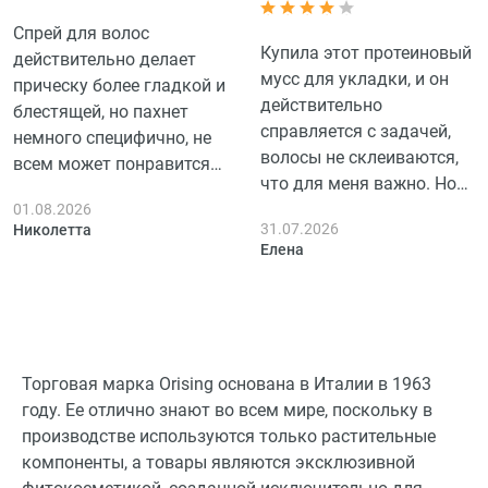
Спрей для волос
Купила этот протеиновый
действительно делает
мусс для укладки, и он
прическу более гладкой и
действительно
блестящей, но пахнет
справляется с задачей,
немного специфично, не
волосы не склеиваются,
всем может понравится
что для меня важно. Но
аромат, итальянский
все-таки ожидала чуть
01.08.2026
продукт радует
31.07.2026
Николетта
больше объема, особенно
универсальностью и
Елена
в дождливую погоду.
простотой
Зато приятно, что волосы
использования, но не
выглядят ухоженно.
стоит ожидать чуда.
Итальянское качество
чувствуется, но не
Торговая марка Orising основана в Италии в 1963
хватает чуть-чуть до
году. Ее отлично знают во всем мире, поскольку в
идеала.
производстве используются только растительные
компоненты, а товары являются эксклюзивной