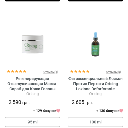
Отзывы(1)
Отзывы(6)
Регенерирующая
Фитоэссенциальный Лосьон
Отшелушивающая Маска-
Против Перхоти Orising
Скраб для Кожи Головы
Lozione Deforforante
Orising
Orising
Orising Regenerating
Exfoliating Mask
2 590
2 605
грн.
грн.
+ 129 бонусов
+ 130 бонусов
95 ml
100 ml