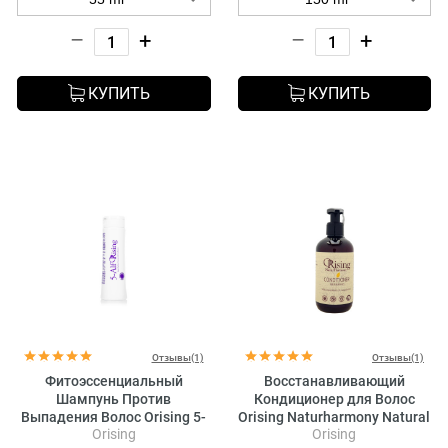
–
+
–
+
КУПИТЬ
КУПИТЬ
Отзывы(1)
Отзывы(1)
Фитоэссенциальный
Восстанавливающий
Шампунь Против
Кондиционер для Волос
Выпадения Волос Orising 5-
Orising Naturharmony Natural
Orising
Orising
Alf
Repairing Conditioner