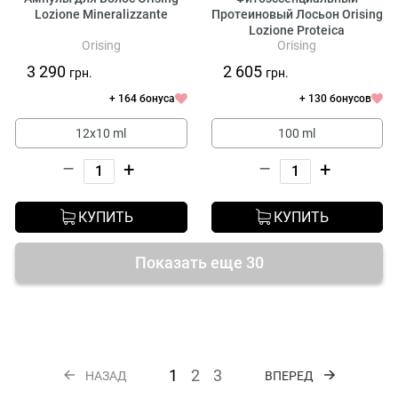
Lozione Mineralizzante
Протеиновый Лосьон Orising
Lozione Proteica
Orising
Orising
3 290
2 605
грн.
грн.
+ 164 бонуса
+ 130 бонусов
12х10 ml
100 ml
–
+
–
+
КУПИТЬ
КУПИТЬ
Показать еще 30
1
2
3
НАЗАД
ВПЕРЕД