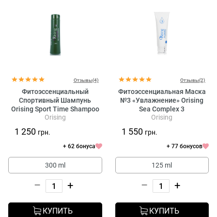
Отзывы(4)
Отзывы(2)
Фитоэссенциальный
Фитоэссенциальная Маска
Спортивный Шампунь
№3 «Увлажнение» Orising
Orising Sport Time Shampoo
Sea Complex 3
Orising
Orising
1 250
1 550
грн.
грн.
+ 62 бонуса
+ 77 бонусов
300 ml
125 ml
–
+
–
+
КУПИТЬ
КУПИТЬ