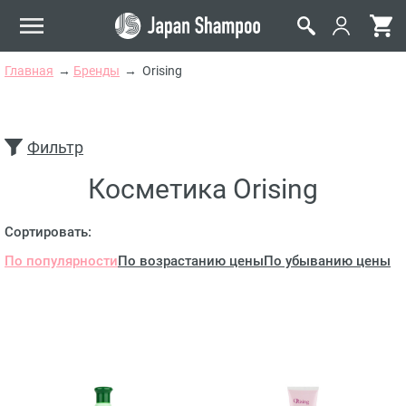
Главная
Бренды
Orising
Фильтр
Косметика Orising
Сортировать:
По популярности
По возрастанию цены
По убыванию цены