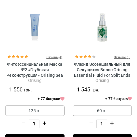
Отзывы(4)
Отзывы(5)
Фитоэссенциальная Маска
Флюид Эссенциальный для
№2 «Глубокая
Секущихся Волос Orising
Реконструкция» Orising Sea
Essential Fluid For Split Ends
Orising
Orising
Complex 3
1 550
1 545
грн.
грн.
+ 77 бонусов
+ 77 бонусов
125 ml
60 ml
–
+
–
+