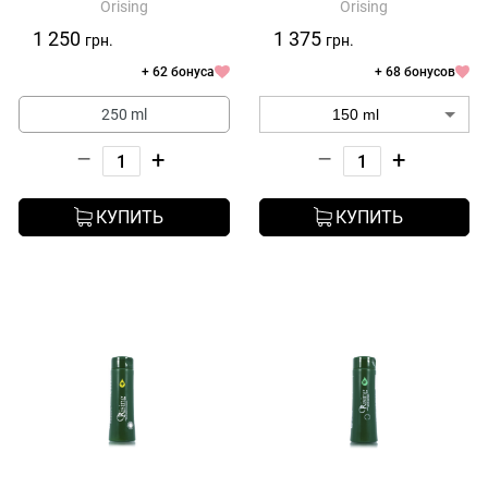
Orising
Orising
Orising Volumizzante
Cocco
Shampoo
1 250
1 375
грн.
грн.
+ 62 бонуса
+ 68 бонусов
250 ml
–
+
–
+
КУПИТЬ
КУПИТЬ