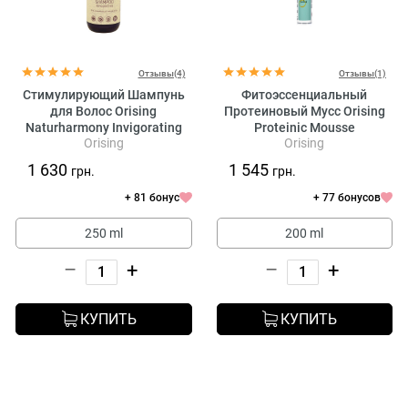
Отзывы(4)
Отзывы(1)
Стимулирующий Шампунь
Фитоэссенциальный
для Волос Orising
Протеиновый Мусс Orising
Naturharmony Invigorating
Proteinic Mousse
Orising
Orising
Shampoo
1 630
1 545
грн.
грн.
+ 81 бонус
+ 77 бонусов
250 ml
200 ml
–
+
–
+
КУПИТЬ
КУПИТЬ