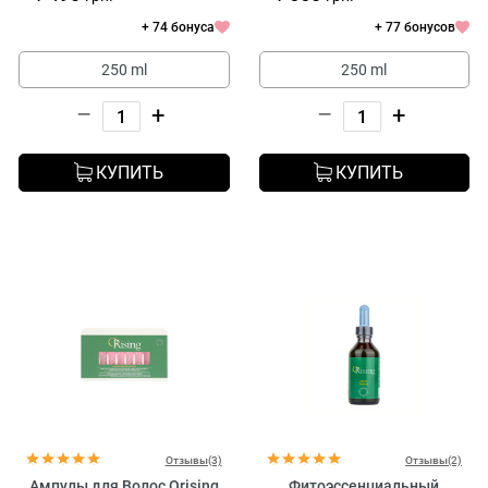
+ 74 бонуса
+ 77 бонусов
250 ml
250 ml
–
+
–
+
КУПИТЬ
КУПИТЬ
Отзывы(3)
Отзывы(2)
Ампулы для Волос Orising
Фитоэссенциальный