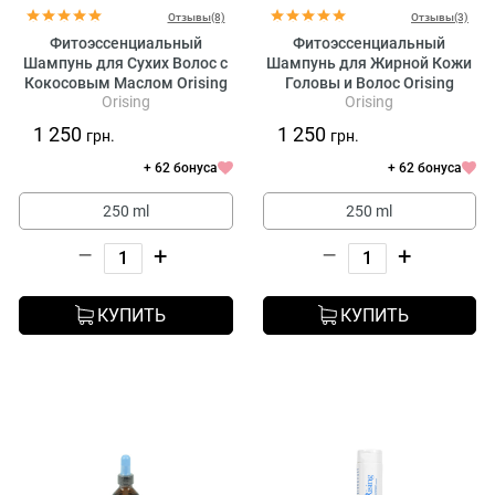
Отзывы(8)
Отзывы(3)
Фитоэссенциальный
Фитоэссенциальный
Шампунь для Сухих Волос с
Шампунь для Жирной Кожи
Кокосовым Маслом Orising
Головы и Волос Orising
Orising
Orising
Cocco Shampoo
Bagno Grassi
1 250
1 250
грн.
грн.
+ 62 бонуса
+ 62 бонуса
250 ml
250 ml
–
+
–
+
КУПИТЬ
КУПИТЬ