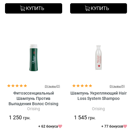
КУПИТЬ
КУПИТЬ
Отзывы(2)
Отзывы(5)
Фитоэссенциальный
Шампунь Укрепляющий Hair
Шампунь Против
Loss System Shampoo
Выпадения Волос Orising
Orising
Orising
Caduta Shampoo
1 250
1 545
грн.
грн.
+ 62 бонуса
+ 77 бонусов