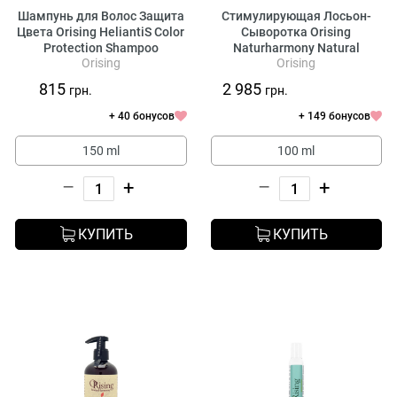
Шампунь для Волос Защита
Стимулирующая Лосьон-
Цвета Orising HeliantiS Color
Сыворотка Orising
Protection Shampoo
Naturharmony Natural
Orising
Orising
Invigorating Serum
815
2 985
грн.
грн.
+ 40 бонусов
+ 149 бонусов
150 ml
100 ml
–
+
–
+
КУПИТЬ
КУПИТЬ