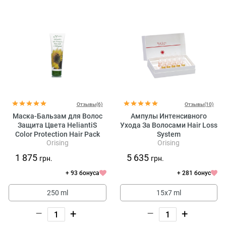
Отзывы(6)
Отзывы(10)
Маска-Бальзам для Волос
Ампулы Интенсивного
Защита Цвета HeliantiS
Ухода За Волосами Hair Loss
Color Protection Hair Pack
System
Orising
Orising
1 875
5 635
грн.
грн.
+ 93 бонуса
+ 281 бонус
250 ml
15x7 ml
–
+
–
+