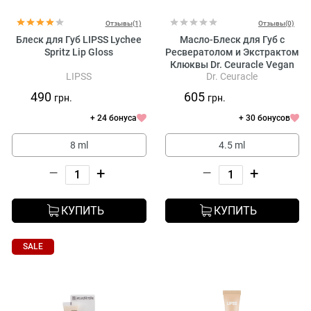
Отзывы(1)
Отзывы(0)
Блеск для Губ LIPSS Lychee
Масло-Блеск для Губ с
Spritz Lip Gloss
Ресвератолом и Экстрактом
Клюквы Dr. Ceuracle Vegan
LIPSS
Dr. Ceuracle
Active Berry Lip Oil
490
605
грн.
грн.
+ 24 бонуса
+ 30 бонусов
8 ml
4.5 ml
–
+
–
+
КУПИТЬ
КУПИТЬ
SALE