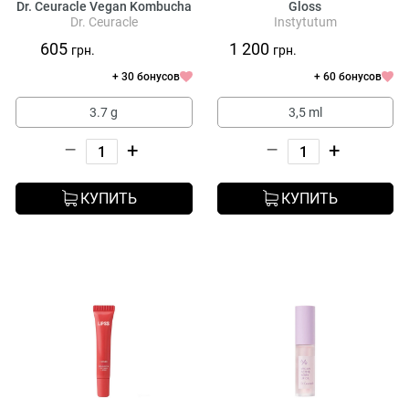
Dr. Ceuracle Vegan Kombucha
Gloss
Dr. Ceuracle
Instytutum
Tea Lip Balm
605
1 200
грн.
грн.
+ 30 бонусов
+ 60 бонусов
3.7 g
3,5 ml
–
+
–
+
КУПИТЬ
КУПИТЬ