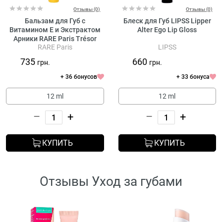
Отзывы (0)
Отзывы (0)
Бальзам для Губ с
Блеск для Губ LIPSS Lipper
Витамином Е и Экстрактом
Alter Ego Lip Gloss
Арники RARE Paris Trésor
RARE Paris
LIPSS
Solaire Soothing Lip Balm
735
660
грн.
грн.
+ 36 бонусов
+ 33 бонуса
12 ml
12 ml
–
+
–
+
КУПИТЬ
КУПИТЬ
Отзывы Уход за губами