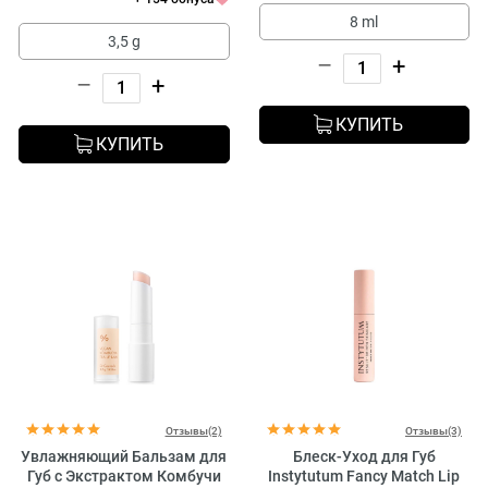
8 ml
3,5 g
–
+
–
+
КУПИТЬ
КУПИТЬ
Отзывы(2)
Отзывы(3)
Увлажняющий Бальзам для
Блеск-Уход для Губ
Губ с Экстрактом Комбучи
Instytutum Fancy Match Lip