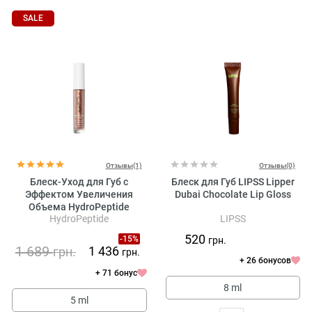
SALE
Отзывы(1)
Отзывы(0)
Блеск-Уход для Губ с
Блеск для Губ LIPSS Lipper
Эффектом Увеличения
Dubai Chocolate Lip Gloss
Объема HydroPeptide
HydroPeptide
LIPSS
Perfecting Gloss Nude Pearl
520
-15%
грн.
1 689
1 436
грн.
грн.
+ 26 бонусов
+ 71 бонус
8 ml
5 ml