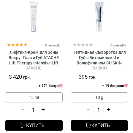
Отзывы(4)
Отзывы(0)
Лифтинг-Крем для Зоны
Пептидная Сыворотка для
Вокруг Глаз и Губ ATACHE
Губ с Витамином U и
Lift Therapy Intensive Lift
Волюфилином CU SKIN
ATACHE
CU SKIN
Contour
Vitamin U Lip Veil Serum
3 420
395
грн.
грн.
+ 171 бонус
+ 19 бонусов
15 ml
10 g
–
+
–
+
КУПИТЬ
КУПИТЬ