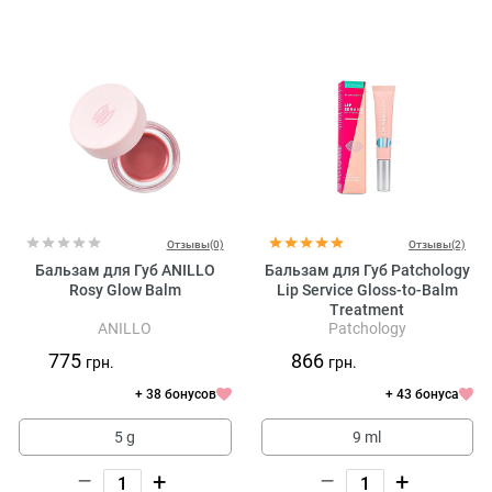
Отзывы(0)
Отзывы(2)
Бальзам для Губ ANILLO
Бальзам для Губ Patchology
Rosy Glow Balm
Lip Service Gloss-to-Balm
Treatment
ANILLO
Patchology
775
866
грн.
грн.
+ 38 бонусов
+ 43 бонуса
5 g
9 ml
–
+
–
+