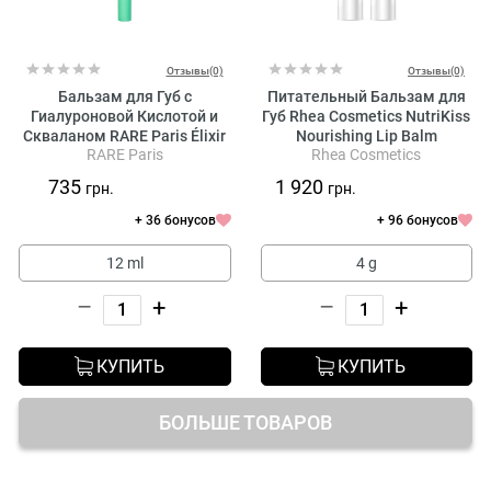
Отзывы(0)
Отзывы(0)
Бальзам для Губ с
Питательный Бальзам для
Гиалуроновой Кислотой и
Губ Rhea Cosmetics NutriKiss
Скваланом RARE Paris Élixir
Nourishing Lip Balm
RARE Paris
Rhea Cosmetics
Intense Nourishing Lip Balm
735
1 920
грн.
грн.
+ 36 бонусов
+ 96 бонусов
12 ml
4 g
–
+
–
+
КУПИТЬ
КУПИТЬ
БОЛЬШЕ ТОВАРОВ