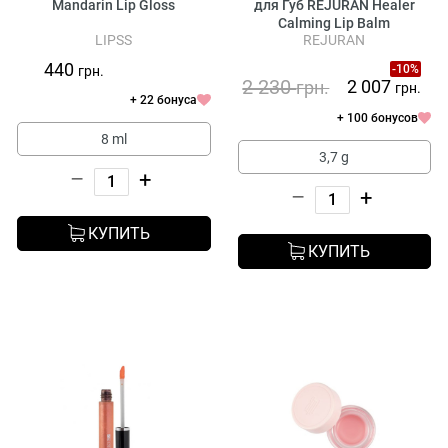
Mandarin Lip Gloss
для Губ REJURAN Healer
Calming Lip Balm
LIPSS
REJURAN
440
-10%
грн.
2 230
2 007
грн.
грн.
+ 22 бонуса
+ 100 бонусов
8 ml
3,7 g
–
+
–
+
КУПИТЬ
КУПИТЬ