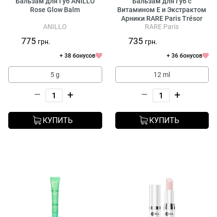
Бальзам для Губ ANILLO
Бальзам для Губ с
Rosе Glow Balm
Витамином Е и Экстрактом
Арники RARE Paris Trésor
ANILLO
RARE Paris
Solaire Soothing Lip Balm
775
735
грн.
грн.
+ 38 бонусов
+ 36 бонусов
5 g
12 ml
–
+
–
+
КУПИТЬ
КУПИТЬ