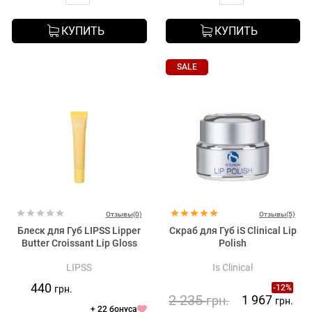
КУПИТЬ
КУПИТЬ
SALE
Отзывы(0)
Отзывы(5)
Блеск для Губ LIPSS Lipper
Скраб для Губ iS Clinical Lip
Butter Croissant Lip Gloss
Polish
LIPSS
Is Clinical
440
-12%
грн.
2 235
1 967
грн.
грн.
+ 22 бонуса