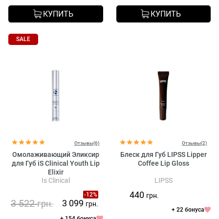
КУПИТЬ
КУПИТЬ
SALE
Отзывы(6)
Отзывы(2)
Омолаживающий Эликсир
Блеск для Губ LIPSS Lipper
для Губ iS Clinical Youth Lip
Coffee Lip Gloss
Elixir
Is Clinical
LIPSS
440
-12%
грн.
3 522
3 099
грн.
грн.
+ 22 бонуса
+ 154 бонуса