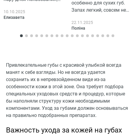
особенно для сухих губ.
нет ощущения липкости
Запах легкий, совсем не
10.10.2025
навязчивый, я бы
Елизавета
22.11.2025
сказала, даже
Поліна
успокаивающий.
Наносится легко, без
липкости, что очень
радует. Через несколько
дней заметила, что губы
Привлекательные губы с красивой улыбкой всегда
стали мягче и менее
манят к себе взгляды. Но не всегда удается
раздраженными.
сохранить их в непревзойденном виде из-за
Интересный продукт, для
особенности кожи в этой зоне. Она требует подбора
повседневного ухода
специальных уходовых средств и процедур, которые
идеально.
бы наполняли структуру кожи необходимыми
компонентами. Уход за губами должен основываться
на правильно подобранных препаратах.
Важность ухода за кожей на губах