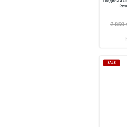
Гладкой и С
Resu
2 850
SALE