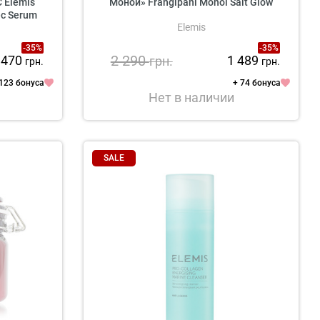
 Elemis
Монои» Frangipani Monoi Salt Glow
-c Serum
Elemis
-35%
-35%
2 290
 470
1 489
грн.
грн.
грн.
 123 бонуса
+ 74 бонуса
Нет в наличии
SALE