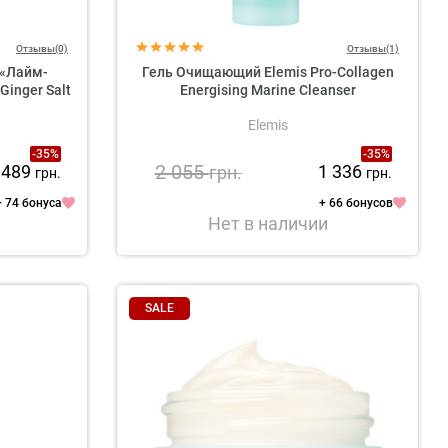
Отзывы(0)
Отзывы(1)
 «Лайм-
Гель Очищающий Elemis Pro-Collagen
Ginger Salt
Energising Marine Cleanser
Elemis
-35%
-35%
2 055
 489
1 336
грн.
грн.
грн.
+ 74 бонуса
+ 66 бонусов
Нет в наличии
SALE