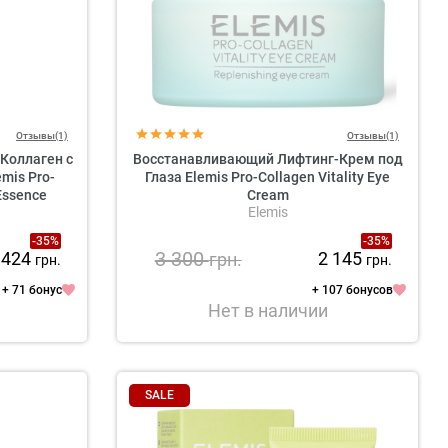
Отзывы(1)
Отзывы(1)
Коллаген с
Восстанавливающий Лифтинг-Крем под
mis Pro-
Глаза Elemis Pro-Collagen Vitality Eye
Essence
Cream
Elemis
-35%
-35%
3 300
 424
2 145
грн.
грн.
грн.
+ 71 бонус
+ 107 бонусов
Нет в наличии
SALE