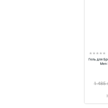
Гель для Б
Men 
1 485