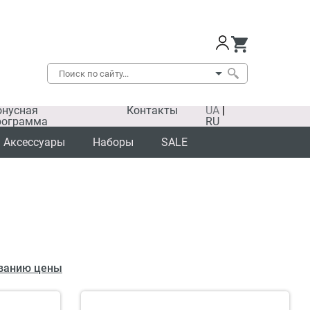
онусная
Контакты
UA
|
рограмма
RU
Аксессуары
Наборы
SALE
ванию цены