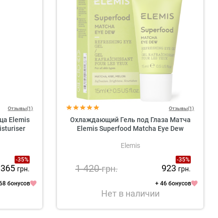
Отзывы(1)
Отзывы(1)
а Elemis
Охлаждающий Гель под Глаза Матча
sturiser
Elemis Superfood Matcha Eye Dew
Elemis
-35%
-35%
1 420
 365
923
грн.
грн.
грн.
 68 бонусов
+ 46 бонусов
Нет в наличии