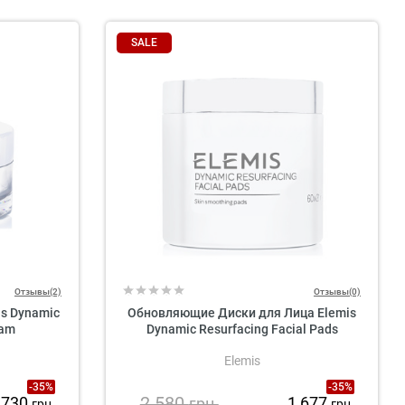
SALE
Отзывы(2)
Отзывы(0)
s Dynamic
Обновляющие Диски для Лица Elemis
eam
Dynamic Resurfacing Facial Pads
Elemis
-35%
-35%
2 580
 730
1 677
грн.
грн.
грн.