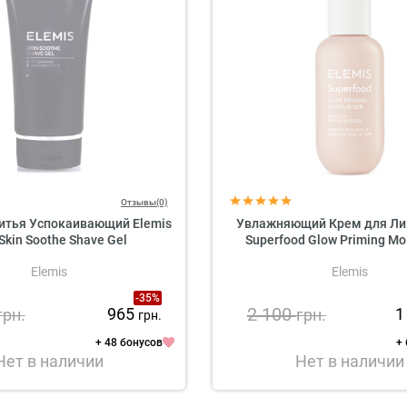
Отзывы(0)
ритья Успокаивающий Elemis
Увлажняющий Крем для Лиц
Skin Soothe Shave Gel
Superfood Glow Priming Moi
Elemis
Elemis
-35%
2 100
965
1
грн.
грн.
грн.
+ 48 бонусов
+
Нет в наличии
Нет в наличии