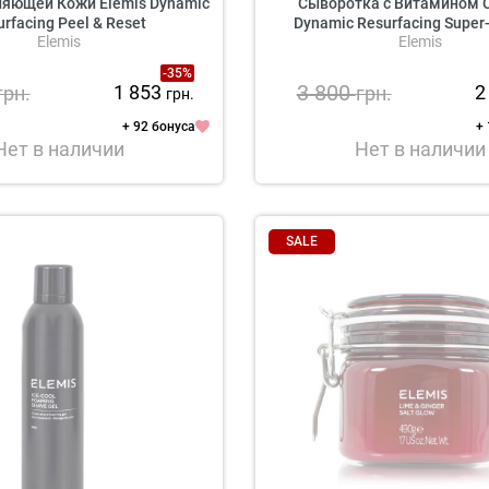
ияющей Кожи Elemis Dynamic
Сыворотка с Витамином С
rfacing Peel & Reset
Dynamic Resurfacing Super
Elemis
Elemis
-35%
3 800
1 853
2
грн.
грн.
грн.
+ 92 бонуса
+
Нет в наличии
Нет в наличии
SALE