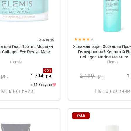
Отзывы(0)
а для Глаз Против Морщин
Увлажняющая Эссенция Про-
o-Collagen Eye Revive Mask
Гиалуроновой Кислотой Ele
Collagen Marine Moisture 
Elemis
Elemis
-35%
2 190
1 794
1
грн.
грн.
грн.
+ 89 бонусов
Нет в наличии
Нет в наличии
SALE