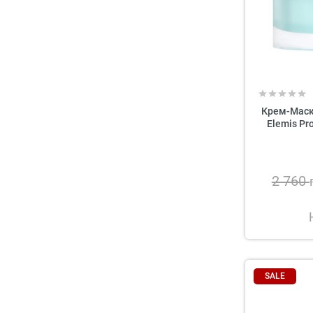
Крем-Маск
Elemis Pr
2 760
SALE