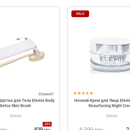
SALE
Отзывы(2)
Щетка для Тела Elemis Body
Ночной Крем для Лица Elemi
Detox Skin Brush
Resurfacing Night Cr
Elemis
Elemis
-35%
4 200
839
2
грн.
грн.
грн.