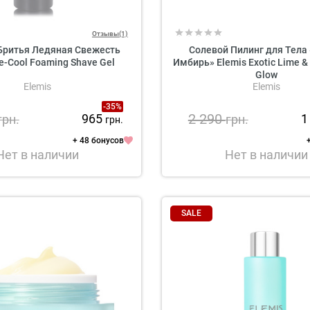
Отзывы(1)
 Бритья Ледяная Свежесть
Солевой Пилинг для Тела
ce-Cool Foaming Shave Gel
Имбирь» Elemis Exotic Lime & 
Glow
Elemis
Elemis
-35%
2 290
965
1
грн.
грн.
грн.
+ 48 бонусов
Нет в наличии
Нет в наличии
SALE