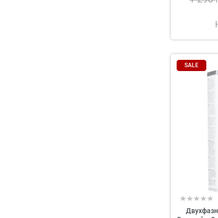
SALE
Двухфазн