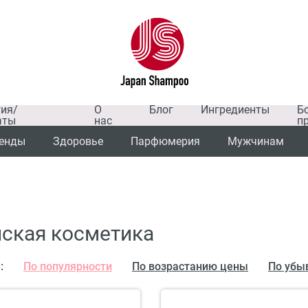
тия/
О
Блог
Ингредиенты
Б
аты
нас
п
енды
Здоровье
Парфюмерия
Мужчинам
ская косметика
:
По популярности
По возрастанию цены
По убы