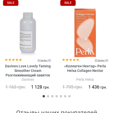
SALE
SALE
Отзывы (2)
Отзывы (4)
Davines Love Lovely Taming
«Коллаген Нектар» Perla
Smoother Cream
Helsa Collagen Nectar
Разглаживающий завиток
Davines
Perla Helsa
крем для волос
1 163
грн.
1 128
1 795
грн.
1 436
грн.
грн.
Отзывы наших покупателей