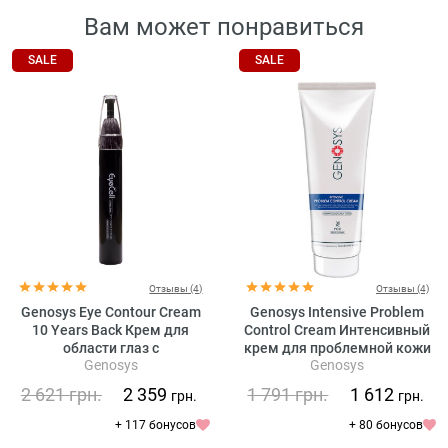
Вам может понравиться
SALE
SALE
Отзывы (4)
Отзывы (4)
Genosys Eye Contour Cream
Genosys Intensive Problem
10 Years Back Крем для
Control Cream Интенсивный
области глаз с
крем для проблемной кожи
Genosys
Genosys
растительными стволовыми
клетками
2 621
грн.
2 359
1 791
грн.
1 612
грн.
грн.
+ 117 бонусов
+ 80 бонусов