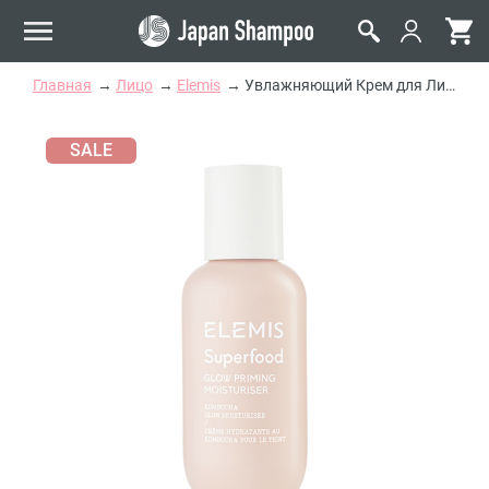
Главная
Лицо
Elemis
Увлажняющий Крем для Лица Elemis Superfood Glow Priming Moisturiser
SALE