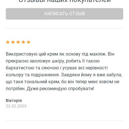
НАПИСАТЬ ОТЗЫВ
Використовую цей крем як основу під макіяж. Він
прекрасно зволожує шкіру, робить її такою
бархатистою та сяючою і усуває всі нерівності
кольору та подразнення. Завдяки йому я вже забула,
що таке тональний крем, бо він тепер мені зовсім не
потрібен. Дуже рекомендую спробувати!
Вікторія
22.02.2023