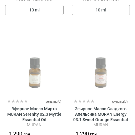
10 ml
10 ml
Отзывы(0)
Отзывы(0)
Эфирное Масло Мирта
Эфирное Масло Сладкого
MURAN Serenity 02.3 Myrtle
Апельсина MURAN Energy
Essential Oil
03.1 Sweet Orange Essential
MURAN
MURAN
Oil
1 290
1 290
грн.
грн.