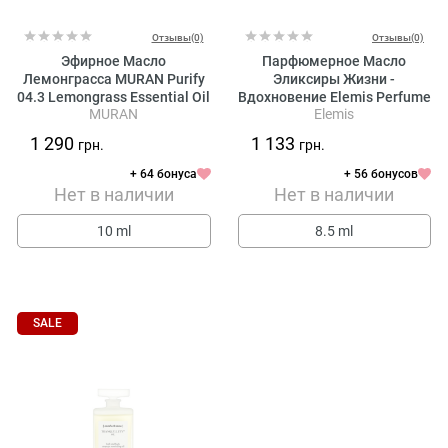
Отзывы(0)
Отзывы(0)
Эфирное Масло
Парфюмерное Масло
Лемонграсса MURAN Purify
Эликсиры Жизни -
04.3 Lemongrass Essential Oil
Вдохновение Elemis Perfume
MURAN
Elemis
Oil Clarity
1 290
1 133
грн.
грн.
+ 64 бонуса
+ 56 бонусов
Нет в наличии
Нет в наличии
10 ml
8.5 ml
SALE