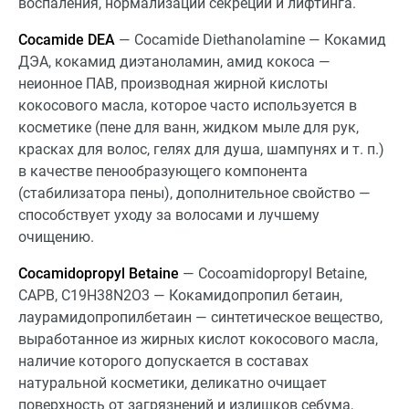
воспаления, нормализации секреции и лифтинга.
Cocamide DEA
— Cocamide Diethanolamine — Кокамид
ДЭА, кокамид диэтаноламин, амид кокоса —
неионное ПАВ, производная жирной кислоты
кокосового масла, которое часто используется в
косметике (пене для ванн, жидком мыле для рук,
красках для волос, гелях для душа, шампунях и т. п.)
в качестве пенообразующего компонента
(стабилизатора пены), дополнительное свойство —
способствует уходу за волосами и лучшему
очищению.
Cocamidopropyl Betaine
— Сocoamidopropyl Betaine,
CAPB, C19H38N2O3 — Кокамидопропил бетаин,
лаурамидопропилбетаин — синтетическое вещество,
выработанное из жирных кислот кокосового масла,
наличие которого допускается в составах
натуральной косметики, деликатно очищает
поверхность от загрязнений и излишков себума,