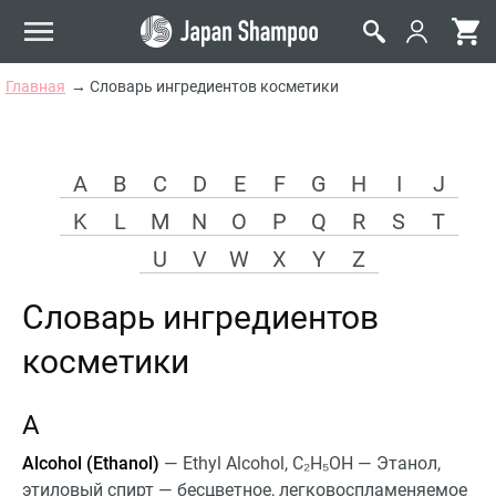
Главная
Словарь ингредиентов косметики
A
B
C
D
E
F
G
H
I
J
K
L
M
N
O
P
Q
R
S
T
U
V
W
X
Y
Z
Словарь ингредиентов
косметики
A
Alcohol (Ethanol)
— Ethyl Alcohol, С₂Н₅ОН — Этанол,
этиловый спирт — бесцветное, легковоспламеняемое