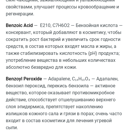
свойствами, улучшает процессы кровообращение и
регенерации.
Benzoic Acid
— Е210, C7H6O2 — Бензойная кислота —
консервант, который добавляют в косметику, чтобы
сократить рост бактерий и увеличить срок годности
средств, в состав которых входят масла и жиры, а
также стабилизировать кислотность (pH) продукта;
употребление вещества в небольших количествах
абсолютно безвредно для кожи.
Benzoyl Peroxide
— Adapalene, C₁₄H₁₀O₄ — Адапален,
бензоил пероксид, перекись бензоила — активное
вещество, которое оказывает противомикробное
действие, способствует отшелушиванию верхнего
слоя эпидермиса, препятствует накоплению
излишков кожного сала и грязи в порах; очень часто
входит в состав косметики для лечения угревой
сыпи.