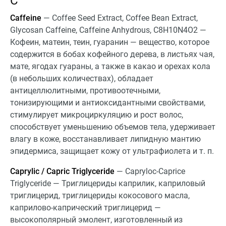
C
Caffeine
— Coffee Seed Extract, Coffee Bean Extract,
Glycosan Caffeine, Caffeine Anhydrous, C8H10N4O2 —
Кофеин, матеин, теин, гуаранин — вещество, которое
содержится в бобах кофейного дерева, в листьях чая,
мате, ягодах гуараны, а также в какао и орехах кола
(в небольших количествах), обладает
антицеллюлитными, противоотечными,
тонизирующими и антиоксидантными свойствами,
стимулирует микроциркуляцию и рост волос,
способствует уменьшению объемов тела, удерживает
влагу в коже, восстанавливает липидную мантию
эпидермиса, защищает кожу от ультрафиолета и т. п.
Caprylic / Capric Triglyceride
— Сapryloc-Сaprice
Triglyceride — Триглицериды каприлик, каприловый
триглицерид, триглицериды кокосового масла,
каприлово-капрический триглицерид —
высокополярный эмолент, изготовленный из