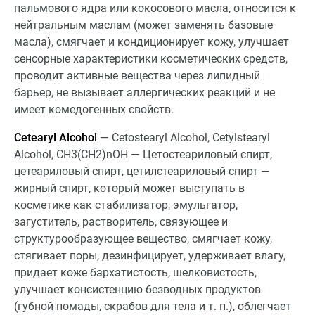
пальмового ядра или кокосового масла, относится к
нейтральным маслам (может заменять базовые
масла), смягчает и кондиционирует кожу, улучшает
сенсорные характеристики косметических средств,
проводит активные вещества через липидный
барьер, не вызывает аллергических реакций и не
имеет комедогенных свойств.
Cetearyl Alcohol
— Cetostearyl Alcohol, Cetylstearyl
Alcohol, CH3(CH2)nOH — Цетостеариловый спирт,
цетеариловый спирт, цетилстеариловый спирт —
жирный спирт, который может выступать в
косметике как стабилизатор, эмульгатор,
загуститель, растворитель, связующее и
структурообразующее вещество, смягчает кожу,
стягивает поры, дезинфицирует, удерживает влагу,
придает коже бархатистость, шелковистость,
улучшает консистенцию безводных продуктов
(губной помады, скрабов для тела и т. п.), облегчает