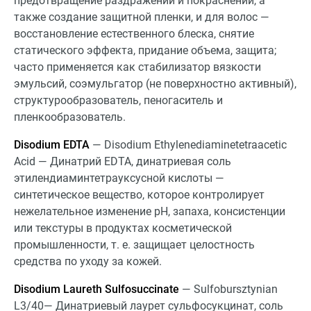
предотвращение раздражений и покраснений, а
также создание защитной пленки, и для волос —
восстановление естественного блеска, снятие
статического эффекта, придание объема, защита;
часто применяется как стабилизатор вязкости
эмульсий, соэмульгатор (не поверхностно активный),
структурообразователь, пеногаситель и
пленкообразователь.
Disodium EDTA
— Disodium Ethylenediaminetetraacetic
Acid — Динатрий EDTA, динатриевая соль
этилендиаминтетрауксусной кислоты —
синтетическое вещество, которое контролирует
нежелательное изменение pH, запаха, консистенции
или текстуры в продуктах косметической
промышленности, т. е. защищает целостность
средства по уходу за кожей.
Disodium Laureth Sulfosuccinate
— Sulfobursztynian
L3/40— Динатриевый лаурет сульфосукцинат, соль