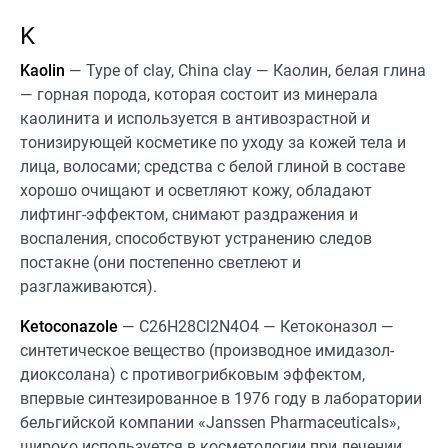
K
Kaolin
— Type of clay, China clay — Каолин, белая глина
— горная порода, которая состоит из минерала
каолинита и используется в антивозрастной и
тонизирующей косметике по уходу за кожей тела и
лица, волосами; средства с белой глиной в составе
хорошо очищают и осветляют кожу, обладают
лифтинг-эффектом, снимают раздражения и
воспаления, способствуют устранению следов
постакне (они постепенно светлеют и
разглаживаются).
Ketoconazole
— C26H28Cl2N4O4 — Кетоконазол —
синтетическое вещество (производное имидазол-
диоксолана) с противогрибковым эффектом,
впервые синтезированное в 1976 году в лаборатории
бельгийской компании «Janssen Pharmaceuticals»,
широко используется в косметологии при лечении