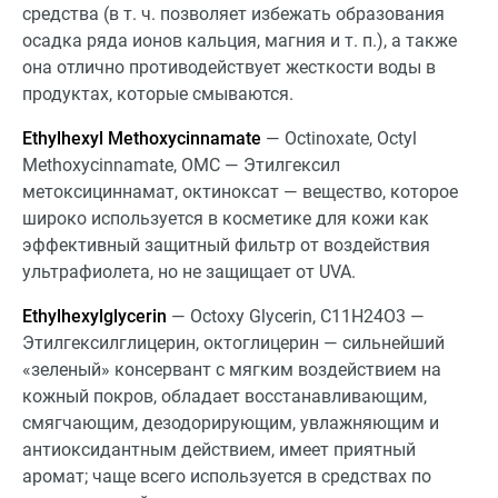
средства (в т. ч. позволяет избежать образования
осадка ряда ионов кальция, магния и т. п.), а также
она отлично противодействует жесткости воды в
продуктах, которые смываются.
Ethylhexyl Methoxycinnamate
— Octinoxate, Octyl
Methoxycinnamate, OMC — Этилгексил
метоксициннамат, октиноксат — вещество, которое
широко используется в косметике для кожи как
эффективный защитный фильтр от воздействия
ультрафиолета, но не защищает от UVA.
Ethylhexylglycerin
— Octoxy Glycerin, C11H24O3 —
Этилгексилглицерин, октоглицерин — сильнейший
«зеленый» консервант с мягким воздействием на
кожный покров, обладает восстанавливающим,
смягчающим, дезодорирующим, увлажняющим и
антиоксидантным действием, имеет приятный
аромат; чаще всего используется в средствах по