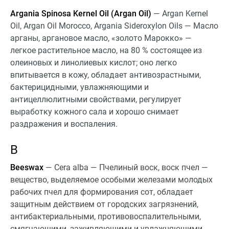
Argania Spinosa Kernel Oil (Argan Oil)
— Argan Kernel
Oil, Argan Oil Morocco, Argania Sideroxylon Oils — Масло
арганы, аргановое масло, «‎золото Марокко» —
легкое растительное масло, на 80 % состоящее из
олеиновых и линолиевых кислот; оно легко
впитывается в кожу, обладает антивозрастными,
бактерицидными, увлажняющими и
антицеллюлитными свойствами, регулирует
выработку кожного сала и хорошо снимает
раздражения и воспаления.
B
Beeswax
— Cera alba — Пчелиный воск, воск пчел —
вещество, выделяемое особыми железами молодых
рабочих пчел для формирования сот, обладает
защитным действием от городских загрязнений,
антибактериальными, противовоспалительными,
смягчающими, заживляющими и увлажняющими