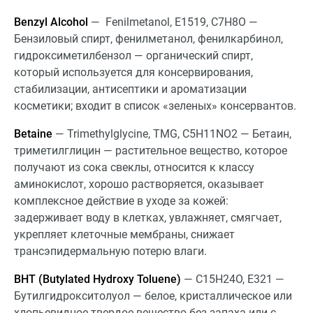
Benzyl Alcohol
— Fenilmetanol, Е1519, C7H8O —
Бензиловый спирт, фенилметанол, фенилкарбинол,
гидроксиметилбензол — органический спирт,
который используется для консервирования,
стабилизации, антисептики и ароматизации
косметики; входит в список «зеленых» консервантов.
Betaine
— Trimethylglycine, TMG, C5H11NO2 — Бетаин,
триметилглицин — растительное вещество, которое
получают из сока свеклы, относится к классу
аминокислот, хорошо растворяется, оказывает
комплексное действие в уходе за кожей:
задерживает воду в клетках, увлажняет, смягчает,
укрепляет клеточные мембраны, снижает
трансэпидермальную потерю влаги.
BHT (Butylated Hydroxy Toluene)
— C15H24O, Е321 —
Бутилгидрокситолуол — белое, кристаллическое или
хлопьевидное твердое вещество без запаха или с