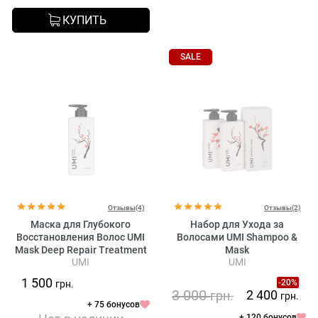
КУПИТЬ
SALE
Отзывы(4)
Отзывы(2)
Маска для Глубокого
Набор для Ухода за
Восстановления Волос UMI
Волосами UMI Shampoo &
Mask Deep Repair Treatment
Mask
UMI
UMI
1 500
-20%
грн.
3 000
2 400
грн.
грн.
+ 75 бонусов
+ 120 бонусов