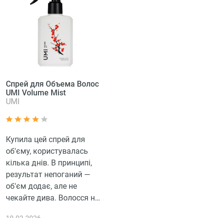
Спрей для Объема Волос
UMI Volume Mist
UMI
Купила цей спрей для
об'єму, користувалась
кілька днів. В принципі,
результат непоганий —
об'єм додає, але не
чекайте дива. Волосся не
склеює, а це вже
10.02.2026