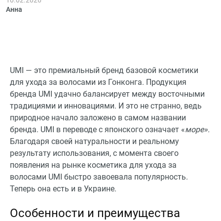
приємно. Запах трохи
Анна
специфічний, але швидко
зникає. Ціни в магазині
приємно радують.
UMI — это премиальный бренд базовой косметики
для ухода за волосами из Гонконга. Продукция
бренда UMI удачно балансирует между восточными
традициями и инновациями. И это не странно, ведь
природное начало заложено в самом названии
бренда. UMI в переводе с японского означает «
море».
Благодаря своей натуральности и реальному
результату использования, с момента своего
появления на рынке косметика для ухода за
волосами UMI быстро завоевала популярность.
Теперь она есть и в Украине.
Особенности и преимущества