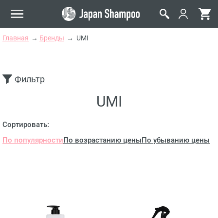
Главная
Бренды
UMI
Фильтр
UMI
Сортировать:
По популярности
По возрастанию цены
По убыванию цены