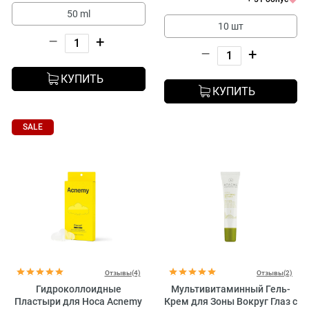
50 ml
10 шт
–
+
–
+
КУПИТЬ
КУПИТЬ
SALE
Отзывы(4)
Отзывы(2)
Гидроколлоидные
Мультивитаминный Гель-
Пластыри для Носа Acnemy
Крем для Зоны Вокруг Глаз с