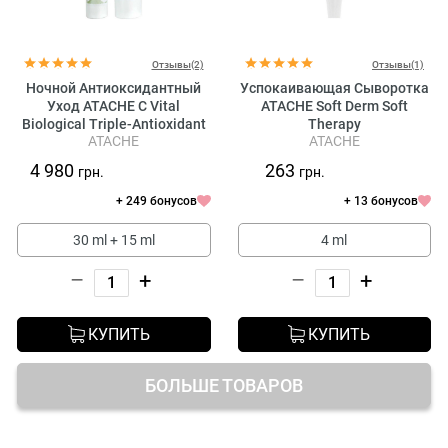
Отзывы(2)
Отзывы(1)
Ночной Антиоксидантный
Успокаивающая Сыворотка
Уход ATACHE C Vital
ATACHE Soft Derm Soft
Biological Triple-Antioxidant
Therapy
ATACHE
ATACHE
Night Protector
4 980
263
грн.
грн.
+ 249 бонусов
+ 13 бонусов
30 ml + 15 ml
4 ml
–
+
–
+
КУПИТЬ
КУПИТЬ
БОЛЬШЕ ТОВАРОВ