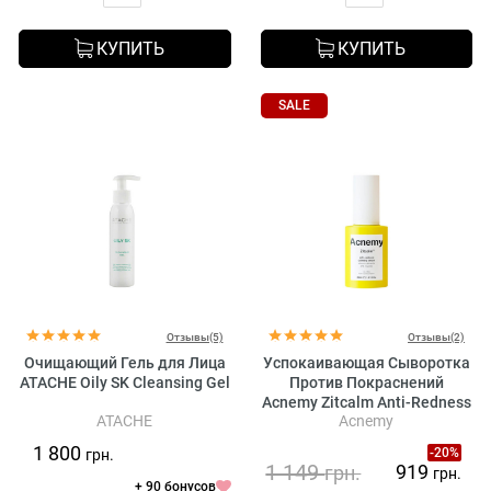
КУПИТЬ
КУПИТЬ
SALE
Отзывы(5)
Отзывы(2)
Очищающий Гель для Лица
Успокаивающая Сыворотка
ATACHE Oily SK Cleansing Gel
Против Покраснений
Acnemy Zitcalm Anti-Redness
ATACHE
Acnemy
Calming Serum
1 800
-20%
грн.
1 149
919
грн.
грн.
+ 90 бонусов