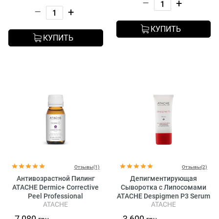
–
+
–
+
КУПИТЬ
КУПИТЬ
Отзывы(1)
Отзывы(2)
Антивозрастной Пилинг
Депигментирующая
ATACHE Dermic+ Corrective
Сыворотка с Липосомами
Peel Professional
ATACHE Despigmen P3 Serum
ATACHE
ATACHE
7 080
3 600