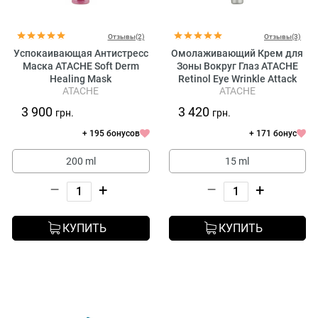
Отзывы(2)
Отзывы(3)
Успокаивающая Антистресс
Омолаживающий Крем для
Маска ATACHE Soft Derm
Зоны Вокруг Глаз ATACHE
Healing Mask
Retinol Eye Wrinkle Attack
ATACHE
ATACHE
Contour Serum
3 900
3 420
грн.
грн.
+ 195 бонусов
+ 171 бонус
200 ml
15 ml
–
+
–
+
КУПИТЬ
КУПИТЬ