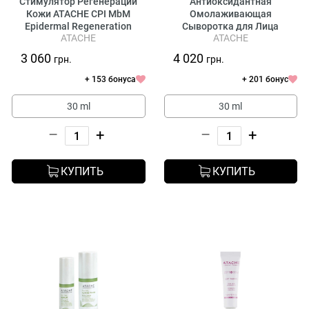
Стимулятор Регенерации
Антиоксидантная
Кожи ATACHE CPI MbM
Омолаживающая
Epidermal Regeneration
Сыворотка для Лица
ATACHE
ATACHE
Stimulator
ATACHE C Vital Blast C
Antioxidant Velvet Serum
3 060
4 020
грн.
грн.
+ 153 бонуса
+ 201 бонус
30 ml
30 ml
–
+
–
+
КУПИТЬ
КУПИТЬ