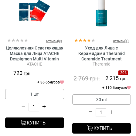
Отзывы(0)
Отзывы(1)
Целлюлозная Осветляющая
Уход для Лица с
Маска для Лица ATACHE
Керамидами Theramid
Despigmen Multi Vitamin
Ceramide Treatment
ATACHE
Theramid
Promask DP3
720
-20%
грн.
2 769
2 215
грн.
грн.
+ 36 бонусов
+ 110 бонусов
1 шт
30 ml
–
+
–
+
КУПИТЬ
КУПИТЬ