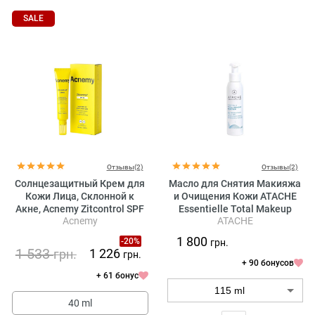
SALE
Отзывы(2)
Отзывы(2)
Солнцезащитный Крем для
Масло для Снятия Макияжа
Кожи Лица, Склонной к
и Очищения Кожи ATACHE
Акне, Acnemy Zitcontrol SPF
Essentielle Total Makeup
Acnemy
ATACHE
50 Treatment for Acne-Prone
Remover Oil
Skin
1 800
-20%
грн.
1 533
1 226
грн.
грн.
+ 90 бонусов
+ 61 бонус
40 ml