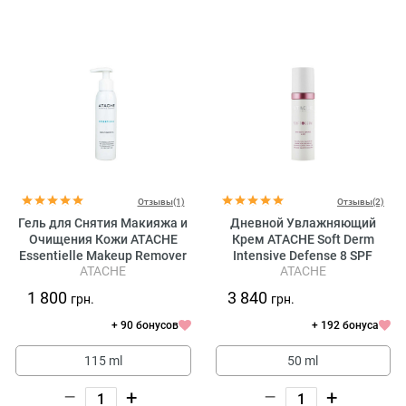
Отзывы(1)
Отзывы(2)
Гель для Снятия Макияжа и
Дневной Увлажняющий
Очищения Кожи ATACHE
Крем ATACHE Soft Derm
Essentielle Makeup Remover
Intensive Defense 8 SPF
ATACHE
ATACHE
Gel
1 800
3 840
грн.
грн.
+ 90 бонусов
+ 192 бонуса
115 ml
50 ml
–
+
–
+