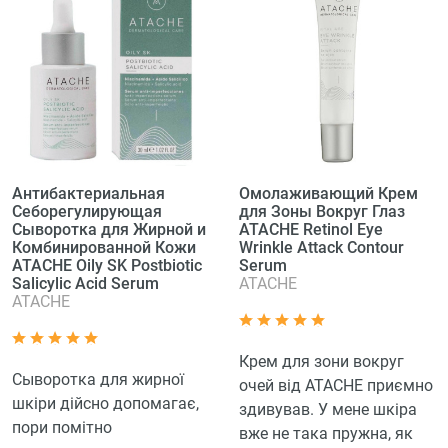
Антибактериальная
Омолаживающий Крем
Себорегулирующая
для Зоны Вокруг Глаз
Сыворотка для Жирной и
ATACHE Retinol Eye
Комбинированной Кожи
Wrinkle Attack Contour
ATACHE Oily SK Postbiotic
Serum
Salicylic Acid Serum
ATACHE
ATACHE
Крем для зони вокруг
Сыворотка для жирної
очей від ATACHE приємно
шкіри дійсно допомагає,
здивував. У мене шкіра
пори помітно
вже не така пружна, як