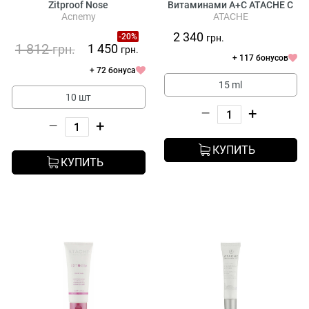
Zitproof Nose
Витаминами А+C ATACHE C
Acnemy
ATACHE
Vital Multivitamin A+C Eye
Contour Cream
2 340
-20%
грн.
1 812
1 450
грн.
грн.
+ 117 бонусов
+ 72 бонуса
15 ml
10 шт
–
+
–
+
КУПИТЬ
КУПИТЬ