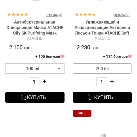
Отзывы(3)
Отзывы(2)
Антибактериальная
Увлажняющий и
Очищающая Маска ATACHE
Успокаивающий Активный
Oily SK Purifying Mask
Лосьон-Тоник ATACHE Soft
ATACHE
ATACHE
Derm Aqua Defense
2 100
2 280
грн.
грн.
+ 105 бонусов
+ 114 бонусов
200 ml
–
+
–
+
КУПИТЬ
КУПИТЬ
SALE