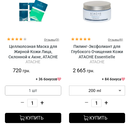
Отзывы(3)
Отзывы(6)
Целлюлозная Маска для
Пилинг-Эксфолиант для
Жирной Кожи Лица,
Глубокого Очищения Кожи
Склонной к Акне, ATACHE
ATACHE Essentielle
ATACHE
ATACHE
Purifying Clear Skin Promask
Exfoliation Scrub
Oily SK
720
2 665
грн.
грн.
+ 36 бонусов
+ 84 бонуса
1 шт
–
+
–
+
КУПИТЬ
КУПИТЬ