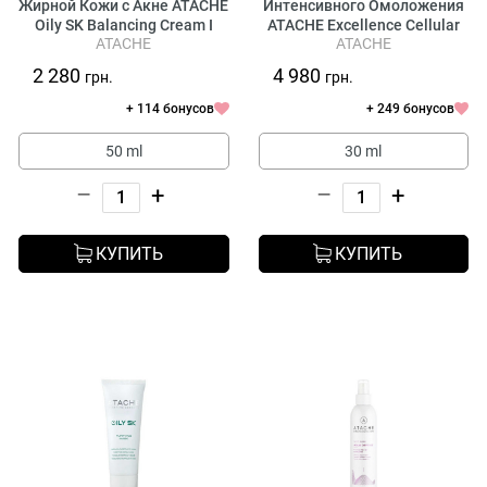
Жирной Кожи с Акне ATACHE
Интенсивного Омоложения
Oily SK Balancing Cream I
ATACHE Excellence Cellular
ATACHE
ATACHE
Bio-Repair Double Serum
2 280
4 980
грн.
грн.
+ 114 бонусов
+ 249 бонусов
50 ml
30 ml
–
+
–
+
КУПИТЬ
КУПИТЬ