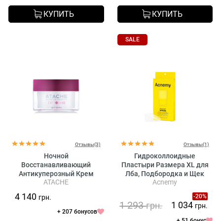
КУПИТЬ
КУПИТЬ
SALE
Отзывы(3)
Отзывы(1)
Ночной
Гидроколлоидные
Восстанавливающий
Пластыри Размера XL для
Антикуперозный Крем
Лба, Подбородка и Щек
ATACHE
Acnemy
ATACHE Soft Derm Soft
Acnemy Zitproof Multizits
Repare
4 140
-20%
грн.
1 293
1 034
грн.
грн.
+ 207 бонусов
+ 51 бонус