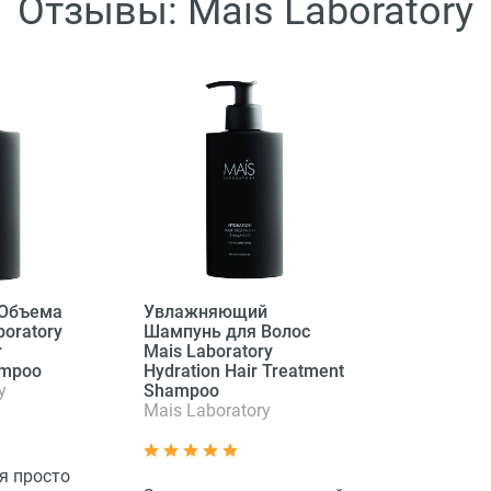
Отзывы: Mais Laboratory
 Объема
Увлажняющий
boratory
Шампунь для Волос
r
Mais Laboratory
ampoo
Hydration Hair Treatment
y
Shampoo
Mais Laboratory
я просто