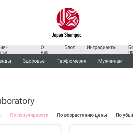
тия/
О
Блог
Ингредиенты
Б
аты
нас
п
енды
Здоровье
Парфюмерия
Мужчинам
aboratory
:
По популярности
По возрастанию цены
По убы