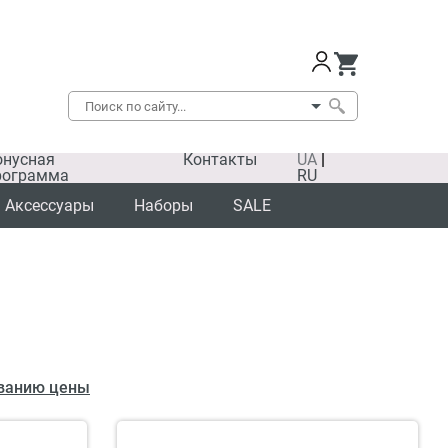
онусная
Контакты
UA
|
рограмма
RU
Аксессуары
Наборы
SALE
ванию цены