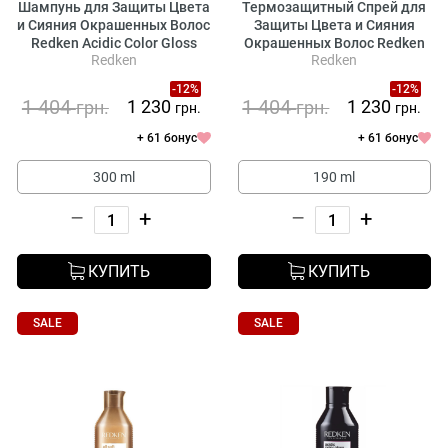
Шампунь для Защиты Цвета
Термозащитный Спрей для
и Сияния Окрашенных Волос
Защиты Цвета и Сияния
Redken Acidic Color Gloss
Окрашенных Волос Redken
Redken
Redken
Shampoo
Acidic Color Gloss Heat
Protection Treatment
-12%
-12%
1 404
1 404
1 230
1 230
грн.
грн.
грн.
грн.
+ 61 бонус
+ 61 бонус
300 ml
190 ml
–
+
–
+
КУПИТЬ
КУПИТЬ
SALE
SALE