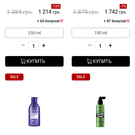
и Поврежденными
-12%
-7%
Волосами Redken Acidic
1 384
1 879
1 214
1 742
грн.
грн.
грн.
грн.
Bonding Concentrate 24/7
Night & Day Serum
+ 60 бонусов
+ 87 бонусов
250 ml
100 ml
–
+
–
+
КУПИТЬ
КУПИТЬ
SALE
SALE