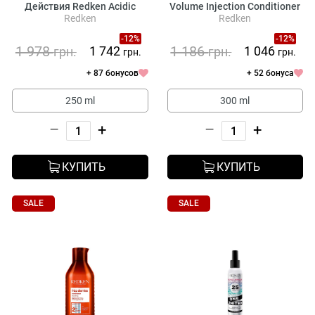
Действия Redken Acidic
Volume Injection Conditioner
Redken
Redken
Bonding Concentrate 5-Min
Liquid Mask
-12%
-12%
1 978
1 186
1 742
1 046
грн.
грн.
грн.
грн.
+ 87 бонусов
+ 52 бонуса
250 ml
300 ml
–
+
–
+
КУПИТЬ
КУПИТЬ
SALE
SALE