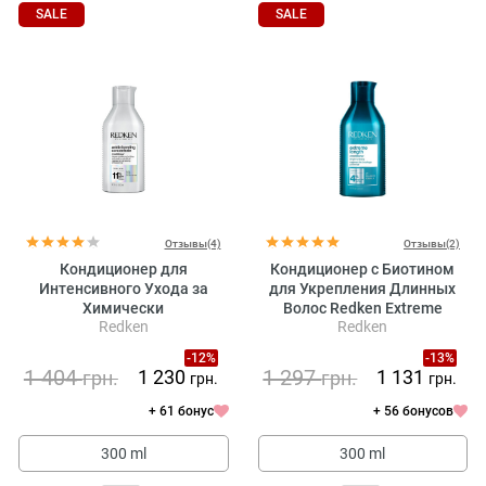
SALE
SALE
Отзывы(4)
Отзывы(2)
Кондиционер для
Кондиционер с Биотином
Интенсивного Ухода за
для Укрепления Длинных
Химически
Волос Redken Extreme
Redken
Redken
Поврежденными Волосами
Length Conditioner
Redken Acidic Bonding
-12%
-13%
Concentrate Conditioner
1 404
1 297
1 230
1 131
грн.
грн.
грн.
грн.
+ 61 бонус
+ 56 бонусов
300 ml
300 ml