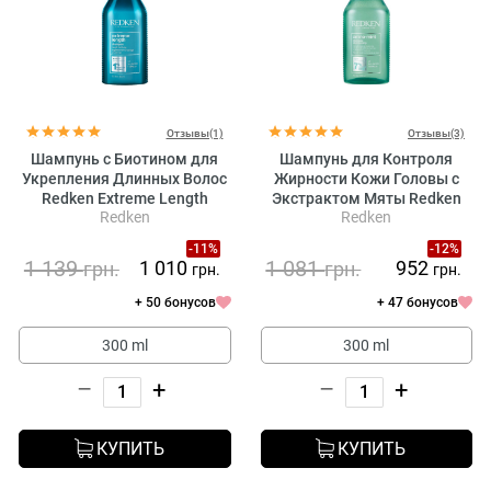
Отзывы(1)
Отзывы(3)
Шампунь с Биотином для
Шампунь для Контроля
Укрепления Длинных Волос
Жирности Кожи Головы с
Redken Extreme Length
Экстрактом Мяты Redken
Redken
Redken
Shampoo
Amino Mint Shampoo
-11%
-12%
1 139
1 081
1 010
952
грн.
грн.
грн.
грн.
+ 50 бонусов
+ 47 бонусов
300 ml
300 ml
–
+
–
+
КУПИТЬ
КУПИТЬ