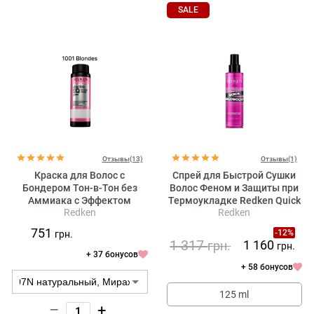
SALE
Отзывы(13)
Отзывы(1)
Краска для Волос с
Спрей для Быстрой Сушки
Бондером Тон-в-Тон без
Волос Феном и Защиты при
Аммиака с Эффектом
Термоукладке Redken Quick
Redken
Redken
Кондиционера (Оттенки
Blowout
Блонд) Redken Shades EQ
751
-12%
грн.
Gloss Bonder Inside All in One
1 317
1 160
грн.
грн.
Bonder + Hair Toner (1001
+ 37 бонусов
Blondes), 60 мл
+ 58 бонусов
125 ml
–
+