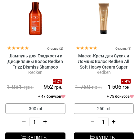
Отзывы(2)
Отзывы(1)
Шампунь для Гладкости и
Маска-Крем для Сухих и
Дисциплины Волос Redken
Ломких Волос Redken All
Frizz Dismiss Shampoo
Soft Heavy Cream Super
Redken
Redken
Treatment Mask
-12%
-14%
1 081
1 760
952
1 506
грн.
грн.
грн.
грн.
+ 47 бонусов
+ 75 бонусов
300 ml
250 ml
–
+
–
+
КУПИТЬ
КУПИТЬ