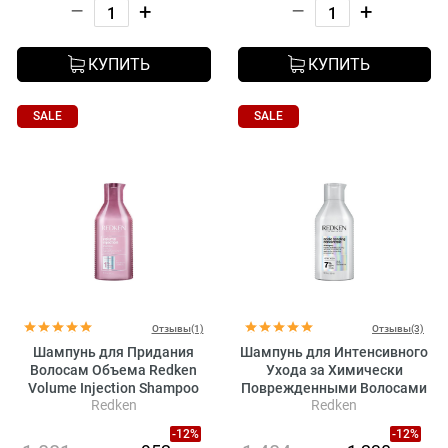
–
+
–
+
КУПИТЬ
КУПИТЬ
SALE
SALE
Отзывы(1)
Отзывы(3)
Шампунь для Придания
Шампунь для Интенсивного
Волосам Объема Redken
Ухода за Химически
Volume Injection Shampoo
Поврежденными Волосами
Redken
Redken
Redken Acidic Bonding
Concentrate Shampoo
-12%
-12%