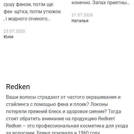
конечно. Запах приятный,
сушу феном, потім ще
не навязчивый, что
фен -щітка, потім утюжок
21.07.2026
радует. Волосы легче
, і жодного січеного
Наталья
расчесываются, но
кінчика або ламкого
укладка как была
23.07.2026
волосся .
Юлія
сложной, так и осталась.
В целом кондиционер
справляется с задачей
смягчения, хотя
ломкость пока осталась
на прежнем уровне,
возможно нужно больше
Redken
времени. Состав вроде
неплохой, хотя я не
Ваши волосы страдают от частого окрашивания и
эксперт.
стайлинга с помощью фена и плоек? Локоны
потеряли прежний блеск и здоровое сияние? Тогда
стоит обратить внимание на продукцию Redken!
Redken – это профессиональная косметика для ухода
за волосами. Бренд основала в 1960 году