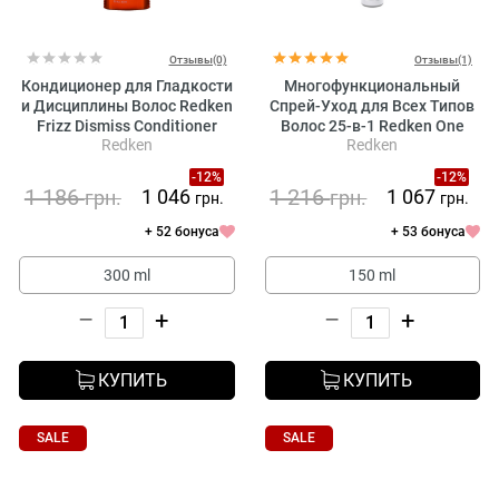
Отзывы(0)
Отзывы(1)
Кондиционер для Гладкости
Многофункциональный
и Дисциплины Волос Redken
Спрей-Уход для Всех Типов
Frizz Dismiss Conditioner
Волос 25-в-1 Redken One
Redken
Redken
United Elixir
-12%
-12%
1 186
1 216
1 046
1 067
грн.
грн.
грн.
грн.
+ 52 бонуса
+ 53 бонуса
300 ml
150 ml
–
+
–
+
КУПИТЬ
КУПИТЬ
SALE
SALE