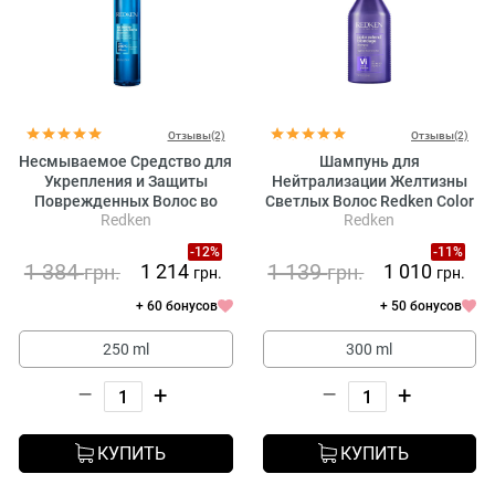
Отзывы(2)
Отзывы(2)
Несмываемое Средство для
Шампунь для
Укрепления и Защиты
Нейтрализации Желтизны
Поврежденных Волос во
Светлых Волос Redken Color
Redken
Redken
Время Термоукладки
Extend Blondage Shampoo
Redken Extreme Play Safe
-12%
-11%
230 °C
1 384
1 139
1 214
1 010
грн.
грн.
грн.
грн.
+ 60 бонусов
+ 50 бонусов
250 ml
300 ml
–
+
–
+
КУПИТЬ
КУПИТЬ