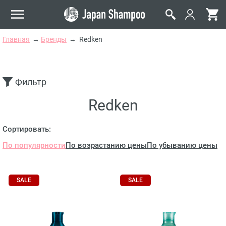
Главная
Бренды
Redken
Фильтр
Redken
Сортировать:
По популярности
По возрастанию цены
По убыванию цены
SALE
SALE