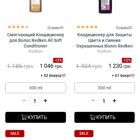
Отзывы(4)
Отзывы(2)
Смягчающий Кондиционер
Кондиционер для Защиты
для Волос Redken All Soft
Цвета и Сияния
Conditioner
Окрашенных Волос Redken
Redken
Redken
Acidic Color Gloss Conditioner
-12%
-12%
1 186
1 404
1 046
1 230
грн.
грн.
грн.
грн.
+ 52 бонуса
+ 61 бонус
300 ml
300 ml
–
+
–
+
КУПИТЬ
КУПИТЬ
SALE
SALE