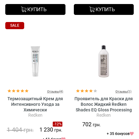
КУПИТЬ
КУПИТЬ
SALE
Отзывы(4)
Отзывы(1)
Термозащитный Крем для
Проявитель для Краски для
Интенсивного Ухода за
Волос Жидкий Redken
Химически
Shades EQ Gloss Processing
Redken
Redken
Поврежденными Волосами
Solution
Redken Acidic Bonding
702
-12%
грн.
Concentrate Leave-in
1 404
1 230
грн.
грн.
Treatment
+ 35 бонусов