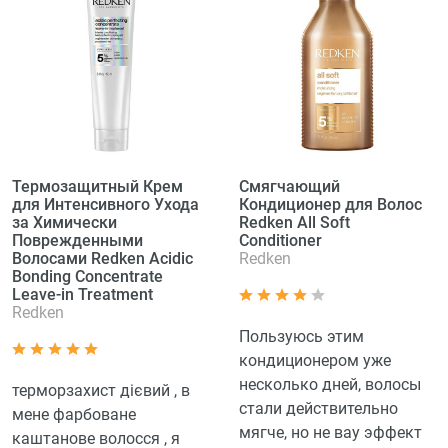
Термозащитный Крем
Смягчающий
для Интенсивного Ухода
Кондиционер для Волос
за Химически
Redken All Soft
Поврежденными
Conditioner
Волосами Redken Acidic
Redken
Bonding Concentrate
Leave-in Treatment
Redken
Пользуюсь этим
кондиционером уже
несколько дней, волосы
терморзахист дієвий , в
стали действительно
мене фарбоване
мягче, но не вау эффект
каштанове волосся , я