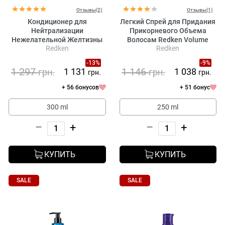
Отзывы(2)
Отзывы(1)
Кондиционер для
Легкий Спрей для Придания
Нейтрализации
Прикорневого Объема
Нежелательной Желтизны
Волосам Redken Volume
Redken
Redken
Осветленных Волос Redken
Boost
Color Extend Blondage
-13%
-9%
Conditioner
1 297
1 146
1 131
1 038
грн.
грн.
грн.
грн.
+ 56 бонусов
+ 51 бонус
300 ml
250 ml
–
+
–
+
КУПИТЬ
КУПИТЬ
SALE
SALE