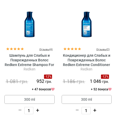
Отзывы(4)
Отзывы(2)
Шампунь для Слабых и
Кондиционер для Слабых и
Поврежденных Волос
Поврежденных Волос
Redken Extreme Shampoo For
Redken Extreme Conditioner
Redken
Redken
Damaged Hair
For Damaged Hair
-12%
-12%
1 081
1 186
952
1 046
грн.
грн.
грн.
грн.
+ 47 бонусов
+ 52 бонуса
300 ml
300 ml
–
+
–
+