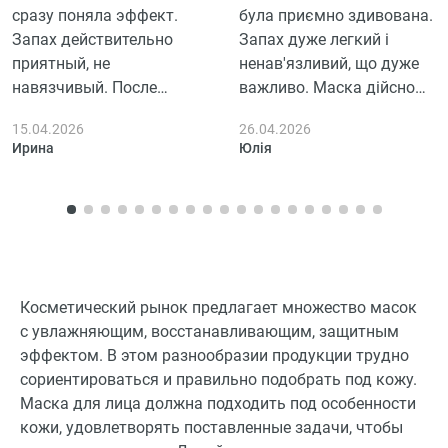
сразу поняла эффект.
була приємно здивована.
Запах действительно
Запах дуже легкий і
приятный, не
ненав'язливий, що дуже
навязчивый. После
важливо. Маска дійсно
использования кожа
добре зволожує шкіру,
15.04.2026
26.04.2026
ощущается чище и
особливо відчутна
Ирина
Юлія
свежее, но чёрные точки
різниця на сухих
не исчезли полностью,
ділянках. Вона не
наверно нужно
сповзає з обличчя, що
регулярное применение.
зручно, а матеріал
Тонизирует хорошо, кожа
якісний. Однак, хотілося
чувствует себя мягче. У
б, щоб ефект тривав
меня комбинированная
трохи довше.
Косметический рынок предлагает множество масок
кожа и подошла неплохо,
с увлажняющим, восстанавливающим, защитным
не вызвала раздражения.
эффектом. В этом разнообразии продукции трудно
Пользоваться удобно, но
сориентироваться и правильно подобрать под кожу.
хотелось бы, чтобы
Маска для лица должна подходить под особенности
эффект был чуть
кожи, удовлетворять поставленные задачи, чтобы
заметнее.