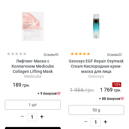
Отзывы(0)
Отзывы(2)
Лифтинг-Маска с
Genosys EGF Repair Oxymask
Коллагеном Medicube
Cream Кислородная крем-
Collagen Lifting Mask
маска для лица
Medicube
Genosys
189
-10%
грн.
1 966
1 769
грн.
грн.
+ 9 бонусов
+ 88 бонусов
1 шт
50 g
–
+
–
+