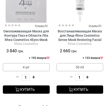
Отзывы (0)
Отзывы (0)
Омолаживающая Маска для
Восстанавливающая Маска
Контура Глаз и Области Лба
для Лица Rhea Cosmetics
Rhea Cosmetics 4Eyes Mask
Sense Mask Restoring Facial
Rhea Cosmetics
Rhea Cosmetics
Eye Contour And Forehead
Mask
Anti-Age Mask
3 840
2 660
грн.
грн.
+ 192 бонуса
+ 133 бонуса
4 шт
50 ml
–
+
–
+
КУПИТЬ
КУПИТЬ