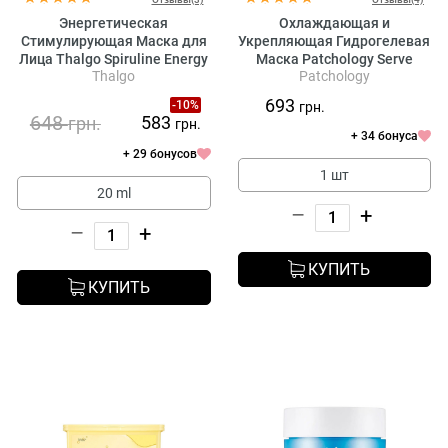
Энергетическая
Охлаждающая и
Стимулирующая Маска для
Укрепляющая Гидрогелевая
Лица Thalgo Spiruline Energy
Маска Patchology Serve
Thalgo
Patchology
Booster Shot Mask
Chilled on Ice Hydrogel Mask
693
-10%
грн.
648
583
грн.
грн.
+ 34 бонуса
+ 29 бонусов
1 шт
20 ml
–
+
–
+
КУПИТЬ
КУПИТЬ