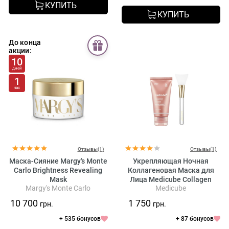
КУПИТЬ
КУПИТЬ
До конца
акции:
10
дней
1
час
Отзывы(1)
Отзывы(1)
Маска-Сияние Margy's Monte
Укрепляющая Ночная
Carlo Brightness Revealing
Коллагеновая Маска для
Mask
Лица Medicube Collagen
Margy's Monte Carlo
Medicube
Night Wrapping Mask
10 700
1 750
грн.
грн.
+ 535 бонусов
+ 87 бонусов