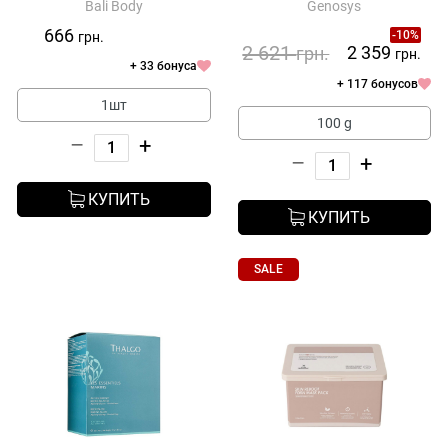
Bali Body
Genosys
Overnight Cream Mask
666
-10%
грн.
2 621
2 359
грн.
грн.
+ 33 бонуса
+ 117 бонусов
1шт
100 g
–
+
–
+
КУПИТЬ
КУПИТЬ
SALE