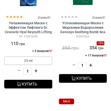
Отзывы(2)
Отзывы(0)
Увлажняющая Маска с
Успокаивающая Маска с
Эффектом Лифтинга Dr.
Морскими Водорослями
Ceuracle Hyal Reyouth Lifting
Genosys Soothing Bomb Sea
Dr. Ceuracle
Genosys
Mask
Algae Mask
110
-10%
грн.
393
354
грн.
грн.
+ 5 бонусов
+ 17 бонусов
25 ml
–
+
–
+
КУПИТЬ
КУПИТЬ
SALE