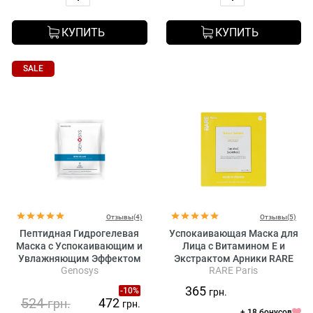
КУПИТЬ
КУПИТЬ
SALE
Отзывы(4)
Отзывы(5)
Пептидная Гидрогелевая
Успокаивающая Маска для
Маска с Успокаивающим и
Лица с Витамином Е и
Увлажняющим Эффектом
Экстрактом Арники RARE
Genosys
RARE Paris
Genosys Pepetide Gel Mask
Paris Tresor Solaire
Kit
Ecological Cellulose Facial
365
-10%
грн.
Mask
524
472
грн.
грн.
+ 18 бонусов