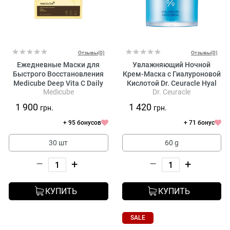
Отзывы(0)
Отзывы(0)
Ежедневные Маски для
Увлажняющий Ночной
Быстрого Восстановления
Крем-Маска с Гиалуроновой
Medicube Deep Vita C Daily
Кислотой Dr. Ceuracle Hyal
Medicube
Dr. Ceuracle
Quick Mask
Reyouth Night Cream
1 900
1 420
грн.
грн.
+ 95 бонусов
+ 71 бонус
30 шт
60 g
–
+
–
+
КУПИТЬ
КУПИТЬ
SALE