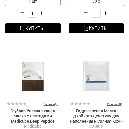
1 шт
30 g
–
+
–
+
КУПИТЬ
КУПИТЬ
Отзывы(0)
Отзывы(0)
Глубоко Увлажняющая
Гидрогелевая Маска
Маска с Пептидами
Двойного Действия для
Medicube Deep Peptide
Наполнения и Сияния Кожи
Medicube
CU SKIN
Radiance Mask
CU SKIN Vitamin U Collagen