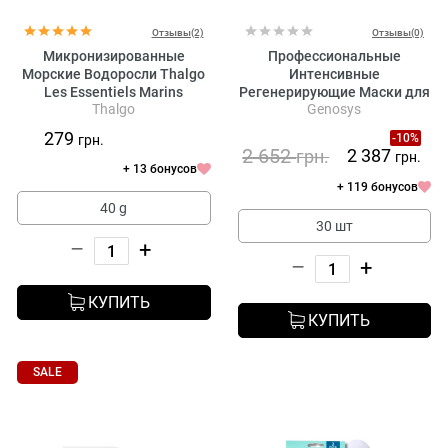
Отзывы(2)
Отзывы(0)
Микронизированные
Профессиональные
Морские Водоросли Thalgo
Интенсивные
Les Essentiels Marins
Регенерирующие Маски для
Thalgo
Genosys
Micronized Marine Algae
Лица Genosys Skin Reboot
PDRN Mask Pack
279
-10%
грн.
2 652
2 387
грн.
грн.
+ 13 бонусов
+ 119 бонусов
40 g
30 шт
–
+
–
+
КУПИТЬ
КУПИТЬ
SALE