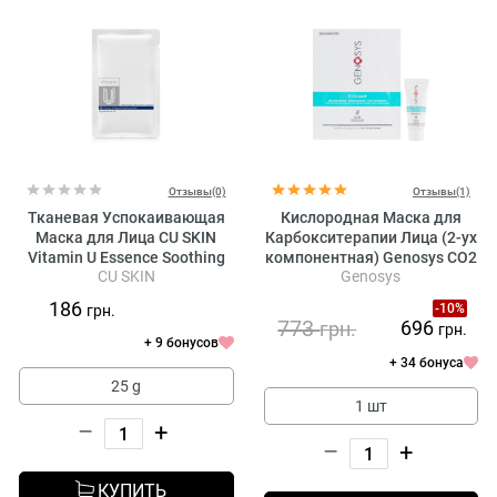
Отзывы(0)
Отзывы(1)
Тканевая Успокаивающая
Кислородная Маска для
Маска для Лица CU SKIN
Карбокситерапии Лица (2-ух
Vitamin U Essence Soothing
компонентная) Genosys CO2
CU SKIN
Genosys
Mask
Face Mask Kit Genosys
186
-10%
грн.
773
696
грн.
грн.
+ 9 бонусов
+ 34 бонуса
25 g
1 шт
–
+
–
+
КУПИТЬ