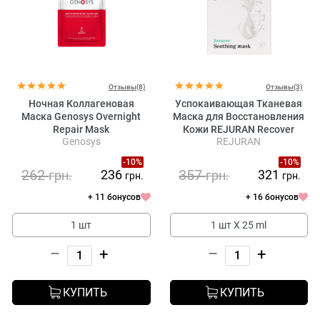
Отзывы(8)
Отзывы(3)
Ночная Коллагеновая
Успокаивающая Тканевая
Маска Genosys Overnight
Маска для Восстановления
Repair Mask
Кожи REJURAN Recover
Genosys
REJURAN
Soothing Mask
-10%
-10%
262
357
236
321
грн.
грн.
грн.
грн.
+ 11 бонусов
+ 16 бонусов
1 шт
1 шт Х 25 ml
–
+
–
+
КУПИТЬ
КУПИТЬ