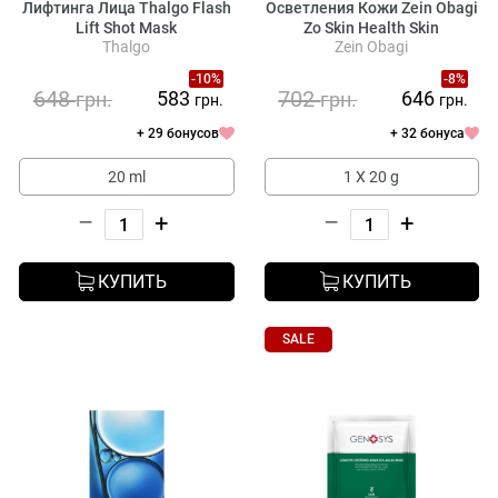
Лифтинга Лица Thalgo Flash
Осветления Кожи Zein Obagi
Lift Shot Mask
Zo Skin Health Skin
Thalgo
Zein Obagi
Brightening Sheet Mask
-10%
-8%
648
702
583
646
грн.
грн.
грн.
грн.
+ 29 бонусов
+ 32 бонуса
20 ml
1 Х 20 g
–
+
–
+
КУПИТЬ
КУПИТЬ
SALE