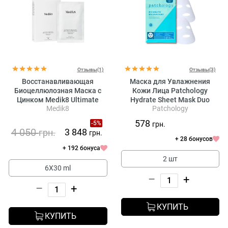
Отзывы(1)
Отзывы(3)
Восстанавливающая
Маска для Увлажнения
Биоцеллюлозная Маска с
Кожи Лица Patchology
Цинком Medik8 Ultimate
Hydrate Sheet Mask Duo
Medik8
Patchology
Recovery Bio Cellulose Mask
578
-5%
грн.
4 050
3 848
грн.
грн.
+ 28 бонусов
+ 192 бонуса
2 шт
6X30 ml
–
+
–
+
КУПИТЬ
КУПИТЬ