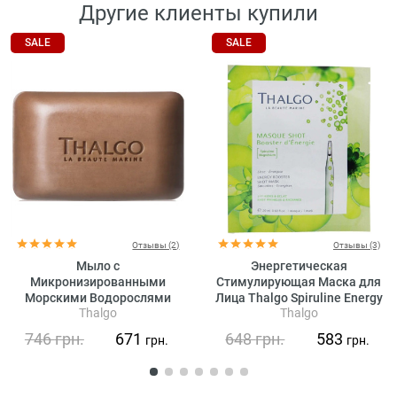
Другие клиенты купили
SALE
SALE
Отзывы (2)
Отзывы (3)
Мыло с
Энергетическая
Микронизированными
Стимулирующая Маска для
Морскими Водорослями
Лица Thalgo Spiruline Energy
Thalgo
Thalgo
Thalgo Micronised Marine
Booster Shot Mask
Algae Cleansing Bar
746
грн.
671
648
грн.
583
грн.
грн.