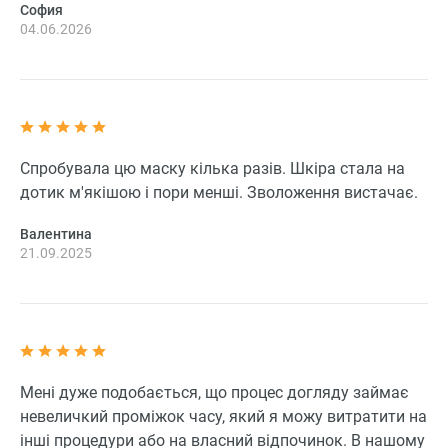
София
04.06.2026
Спробувала цю маску кілька разів. Шкіра стала на
дотик м'якішою і пори менші. Зволоження вистачає.
Валентина
21.09.2025
Мені дуже подобається, що процес догляду займає
невеличкий проміжок часу, який я можу витратити на
інші процедури або на власний відпочинок. В нашому