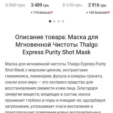
3 560
грн.
3 489
3 170
грн.
2 916
грн.
грн.
+ 174 бонуса
+ 145 бонусов
Описание товара: Маска для
Мгновенной Чистоты Thalgo
Express Purity Shot Mask
Маска для мгновенной чистоты Thalgo Express Purity
Shot Mask с морским цинком, экстрактами
гамамелиса, ламинарии, фукуса и кожуры граната,
соком алоэ вера — это экспресс-средство для
восстановления свежести кожи лица. Благодаря
синергии веществ, входящих в состав, маска
проникает глубоко в поры и очищает их, адсорбируя
загрязнения, успокаивает очаги воспаления и
предотвращает появление новых воспалительных