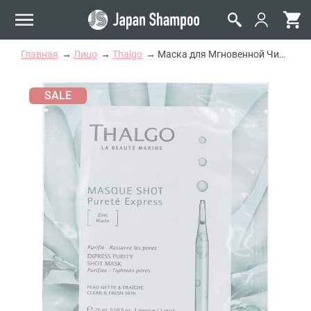
Главная
Лицо
Thalgo
Маска для Мгновенной Чистоты Thalgo Express Purity Shot Mask
SALE