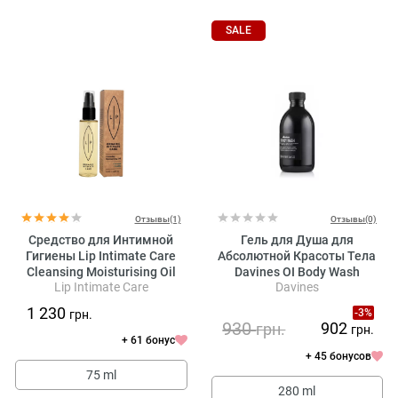
SALE
Отзывы(1)
Отзывы(0)
Средство для Интимной
Гель для Душа для
Гигиены Lip Intimate Care
Абсолютной Красоты Тела
Cleansing Moisturising Oil
Davines OI Body Wash
Lip Intimate Care
Davines
Coconut + Vanilla
1 230
-3%
грн.
930
902
грн.
грн.
+ 61 бонус
+ 45 бонусов
75 ml
280 ml