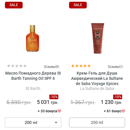
SALE
SALE
Отзывы(0)
Отзывы(1)
Масло Помадного Дерева St
Крем-Гель для Душа
Barth Tanning Oil SPF 6
Аюрведический La Sultane
de Saba Voyage Epices
St Barth
La Sultane de Saba
Shower Cream Ayurvedic
Amber Vanilla Patchouli
-10%
-10%
5 590
1 367
5 031
1 230
грн.
грн.
грн.
грн.
+ 33 бонуса
+ 61 бонус
200 ml