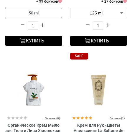
+ 99 бонусов
+ 27 бонусов
50 ml
–
+
–
+
КУПИТЬ
КУПИТЬ
SALE
Отзывы(0)
Отзывы(1)
Органическое Крем Мыло
Крем для Рук «Цветы
для Тела и Лица Xiaomoxuan
Апельсина» La Sultane de