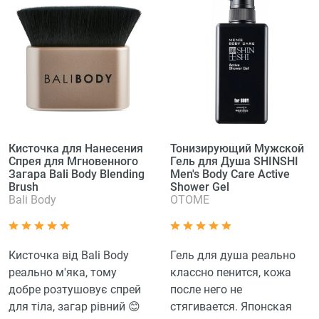
Кисточка для Нанесения
Тонизирующий Мужской
Спрея для Мгновенного
Гель для Душа SHINSHI
Загара Bali Body Blending
Men's Body Care Active
Brush
Shower Gel
Bali Body
OTOME
Кисточка від Bali Body
Гель для душа реально
реально м'яка, тому
классно пенится, кожа
добре розтушовує спрей
после него не
для тіла, загар рівний 😊
стягивается. Японская