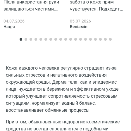
Після використання руки
забота о коже прям
залишаються чистими,
чувствуется. Подходит
що радує. Користуватись
для всех, даже если у
04.07.2026
05.07.2026
просто, а чиститься
тебя кожа как у
Надія
Веніамін
швидко, для мене це
сухофрукта. Удобно
важливо.
использовать и просто
приятно хорошо
помыться.
Кожа каждого человека регулярно страдает из-за
сильных стрессов и негативного воздействия
окружающей среды. Дерма тела, как и эпидермис
лица, нуждается в бережном и эффективном уходе,
который улучшает сопротивляемость стрессовым
ситуациям, нормализует водный баланс,
восстанавливает обменные процессы.
При этом, обыкновенные недорогие косметические
средства не всегда справляются с подобными