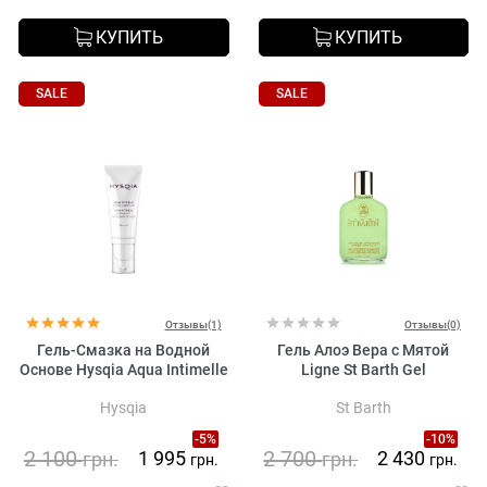
КУПИТЬ
КУПИТЬ
SALE
SALE
Отзывы(1)
Отзывы(0)
Гель-Смазка на Водной
Гель Алоэ Вера с Мятой
Основе ​Hysqia Aqua Intimelle
Ligne St Barth Gel
Hysqia
St Barth
-5%
-10%
2 100
2 700
1 995
2 430
грн.
грн.
грн.
грн.