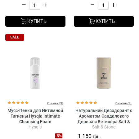
–
+
–
+
КУПИТЬ
КУПИТЬ
SALE
Отзывы(3)
Отзывы(3)
Мусс-Пенка для Интимной
Натуральний Дезодорант с
Гигиены Hysqia Intimate
Ароматом Сандалового
Cleansing Foam
Дерева и Ветивера Salt &
Hysqia
Salt & Stone
Stone Natural Deodorant
Santal & Vetiver Formula №1
1 150
-5%
грн.