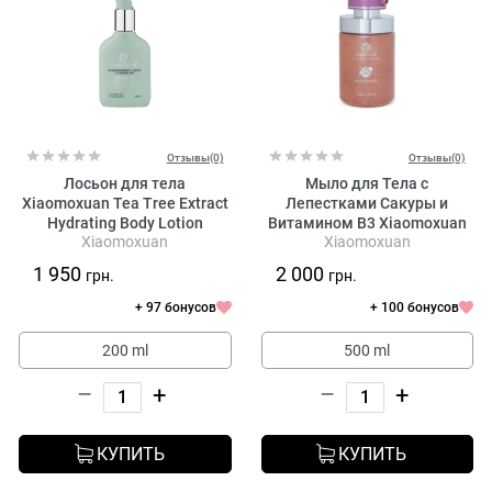
Отзывы(0)
Отзывы(0)
Лосьон для тела
Мыло для Тела с
Xiaomoxuan Tea Tree Extract
Лепестками Сакуры и
Hydrating Body Lotion
Витамином B3 Xiaomoxuan
Xiaomoxuan
Xiaomoxuan
Body Soap with Sakura Petals
and Vitamin B3
1 950
2 000
грн.
грн.
+ 97 бонусов
+ 100 бонусов
200 ml
500 ml
–
+
–
+
КУПИТЬ
КУПИТЬ