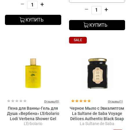
–
+
–
+
КУПИТЬ
КУПИТЬ
SALE
Отзывы(0)
Отзывы(1)
Пена для Ванны-Гель для
Черное Мыло с Эвкалиптом
Душа «Вербена» L'Erbolario
La Sultane de Saba Voyage
Lodi Verbena Shower Gel
Délices Authentic Black Soap
L'Erbolario
La Sultane de Saba
Eucalyptus