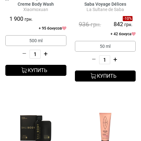
Creme Body Wash
Saba Voyage Délices
Xiaomoxuan
La Sultane de Saba
Moisturizing Hand Cream
Orange Blossom
1 900
-10%
грн.
936
842
грн.
грн.
+ 95 бонусов
+ 42 бонуса
500 ml
50 ml
–
+
–
+
КУПИТЬ
КУПИТЬ