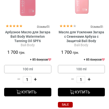
Отзывы(5)
Отзывы(5)
Арбузное Масло для Загара
Масло для Усиления Загара
Bali Body Watermelon
с Семенами Арбуза с
Tanning Oil SPF6
Защитой Bali Body
Bali Body
Bali Body
Watermelon Tanning Oil
SPF15
1 700
1 700
грн.
грн.
+ 85 бонусов
+ 85 бонусов
100 ml
100 ml
–
+
–
+
КУПИТЬ
КУПИТЬ
SALE