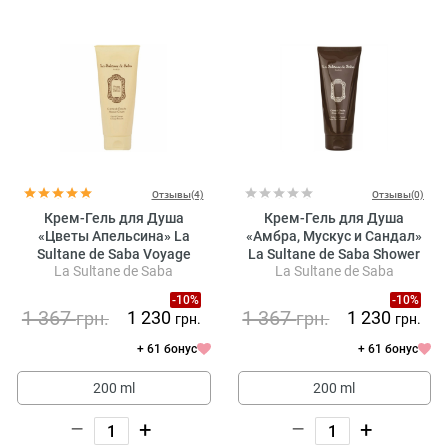
Отзывы(4)
Отзывы(0)
Крем-Гель для Душа
Крем-Гель для Душа
«Цветы Апельсина» La
«Амбра, Мускус и Сандал»
Sultane de Saba Voyage
La Sultane de Saba Shower
La Sultane de Saba
La Sultane de Saba
Délices Shower Cream Orange
Cream Amber, Musk,
Blossom
Sandalwood
-10%
-10%
1 367
1 367
1 230
1 230
грн.
грн.
грн.
грн.
+ 61 бонус
+ 61 бонус
200 ml
200 ml
–
+
–
+