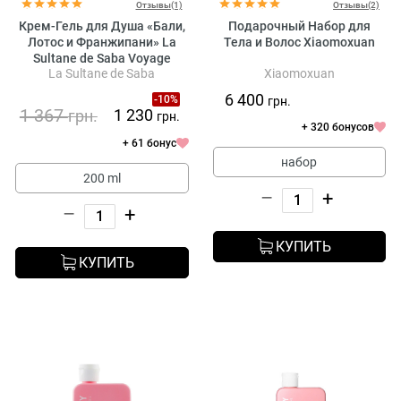
Отзывы(1)
Отзывы(2)
Крем-Гель для Душа «Бали,
Подарочный Набор для
Лотос и Франжипани» La
Тела и Волос Xiaomoxuan
Sultane de Saba Voyage
La Sultane de Saba
Xiaomoxuan
Balinais Shower Cream Lotus
and Frangipani Flowers
6 400
-10%
грн.
1 367
1 230
грн.
грн.
+ 320 бонусов
+ 61 бонус
набор
200 ml
–
+
–
+
КУПИТЬ
КУПИТЬ