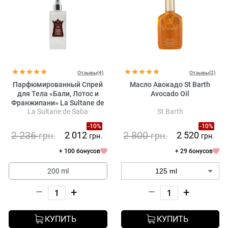
Отзывы(4)
Отзывы(2)
Парфюмированный Спрей
Масло Авокадо St Barth
для Тела «Бали, Лотос и
Avocado Oil
Франжипани» La Sultane de
La Sultane de Saba
St Barth
Saba Voyage Balinais
Moisturizing Body Mist Lotus
-10%
-10%
and Frangipani Flowers (Body
2 236
2 800
2 012
2 520
грн.
грн.
грн.
грн.
Water Bali)
+ 100 бонусов
+ 29 бонусов
200 ml
–
+
–
+
КУПИТЬ
КУПИТЬ