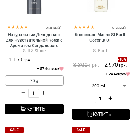
Отзывы(2)
Отзывы(1)
Натуральный Дезодорант
Кокосовое Масло St Barth
для Чувствительной Кожи с
Coconut Oil
Ароматом Сандалового
Salt & Stone
St Barth
Дерева и Ветивера Salt &
Stone Natural Deodorant
1 150
-10%
грн.
Santal & Vetiver Formula №2
3 300
2 970
грн.
грн.
(Sensitive Skin)
+ 57 бонусов
+ 24 бонуса
75 g
–
+
–
+
КУПИТЬ
КУПИТЬ
SALE
SALE