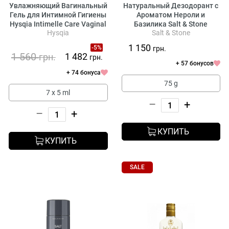
​Увлажняющий Вагинальный
Натуральный Дезодорант с
Гель для Интимной Гигиены
Ароматом Нероли и
Hysqia ​Intimelle Care Vaginal
Базилика Salt & Stone
Hysqia
Salt & Stone
Gel
Natural Deodorant Neroli &
Basil - Formula №1
1 150
-5%
грн.
1 560
1 482
грн.
грн.
+ 57 бонусов
+ 74 бонуса
75 g
7 х 5 ml
–
+
–
+
КУПИТЬ
КУПИТЬ
SALE