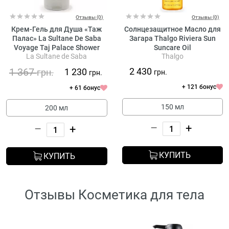
Отзывы (0)
Отзывы (0)
Крем-Гель для Душа «Таж
Солнцезащитное Масло для
Палас» La Sultane De Saba
Загара Thalgo Riviera Sun
Voyage Taj Palace Shower
Suncare Oil
La Sultane de Saba
Thalgo
Cream
1 367
2 430
1 230
грн.
грн.
грн.
+ 121 бонус
+ 61 бонус
150 мл
200 мл
–
+
–
+
КУПИТЬ
КУПИТЬ
Отзывы Косметика для тела