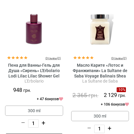
Отзывы(2)
Отзывы(2)
Пена для Ванны-Гель для
Масло Карите «Лотос и
Душа «Сирень» L'Erbolario
Франжипани» La Sultane de
Lodi Lilac Lilac Shower Gel
Saba Voyage Balinais Shea
L'Erbolario
La Sultane de Saba
Butter Lotus and Frangipani
Flowers
948
-10%
грн.
2 365
2 129
грн.
грн.
+ 47 бонусов
+ 106 бонусов
300 ml
300 ml
–
+
–
+