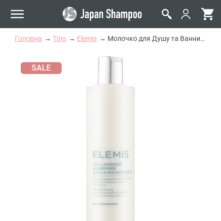
Головна
Тіло
Elemis
Молочко для Душу та Ванни "Морська Лаванда та Фенхель" Elemis Sea Lavender & Samphire Bath & Shower Milk
SALE