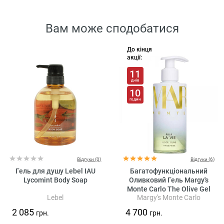
Вам може сподобатися
До кінця
акції:
11
днів
10
годин
Відгуки (0)
Відгуки (6)
Гель для душу Lebel IAU
Багатофункціональний
Lycomint Body Soap
Оливковий Гель Margy's
Monte Carlo The Olive Gel
Lebel
Margy's Monte Carlo
2 085
4 700
грн.
грн.