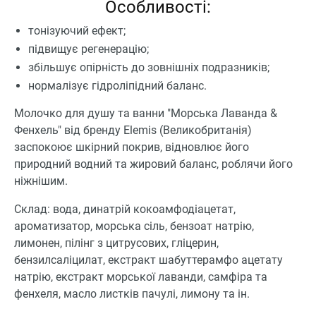
Особливості:
тонізуючий ефект;
підвищує регенерацію;
збільшує опірність до зовнішніх подразників;
нормалізує гідроліпідний баланс.
Молочко для душу та ванни "Морська Лаванда &
Фенхель" від бренду Elemis (Великобританія)
заспокоює шкірний покрив, відновлює його
природний водний та жировий баланс, роблячи його
ніжнішим.
Склад: вода, динатрій кокоамфодіацетат,
ароматизатор, морська сіль, бензоат натрію,
лимонен, пілінг з цитрусових, гліцерин,
бензилсаліцилат, екстракт шабуттерамфо ацетату
натрію, екстракт морської лаванди, самфіра та
фенхеля, масло листків пачулі, лимону та ін.