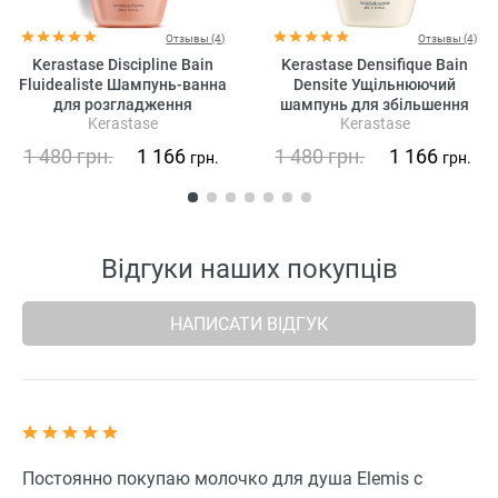
Отзывы (4)
Отзывы (4)
Kerastase Discipline Bain
Kerastase Densifique Bain
Fluidealiste Шампунь-ванна
Densite Ущільнюючий
для розгладження
шампунь для збільшення
Kerastase
Kerastase
неслухняного волосся (без
густоти волосся
сульфатів)
1 480
грн.
1 166
1 480
грн.
1 166
грн.
грн.
Відгуки наших покупців
НАПИСАТИ ВІДГУК
Постоянно покупаю молочко для душа Elemis с