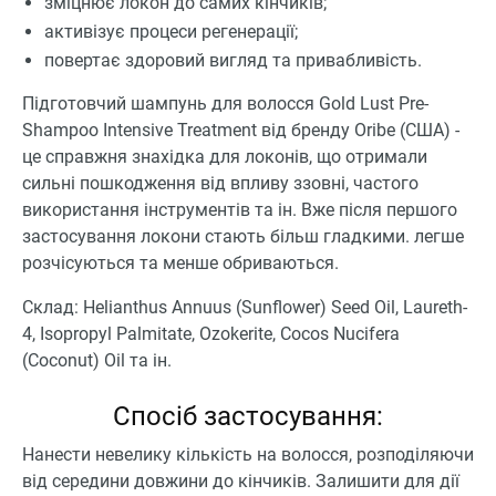
зміцнює локон до самих кінчиків;
активізує процеси регенерації;
повертає здоровий вигляд та привабливість.
Підготовчий шампунь для волосся Gold Lust Pre-
Shampoo Intensive Treatment від бренду Oribe (США) -
це справжня знахідка для локонів, що отримали
сильні пошкодження від впливу ззовні, частого
використання інструментів та ін. Вже після першого
застосування локони стають більш гладкими. легше
розчісуються та менше обриваються.
Склад: Helianthus Annuus (Sunflower) Seed Oil, Laureth-
4, Isopropyl Palmitate, Ozokerite, Cocos Nucifera
(Coconut) Oil та ін.
Спосіб застосування:
Нанести невелику кількість на волосся, розподіляючи
від середини довжини до кінчиків. Залишити для дії