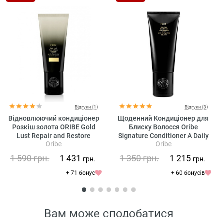
Відгуки (1)
Відгуки (3)
Відновлюючий кондиціонер
Щоденний Кондиціонер для
Розкіш золота ORIBE Gold
Блиску Волосся Oribe
Lust Repair and Restore
Signature Conditioner A Daily
Oribe
Oribe
Conditioner
Indulgence
1 590
грн.
1 431
1 350
грн.
1 215
грн.
грн.
+ 71 бонус
+ 60 бонусів
Вам може сподобатися