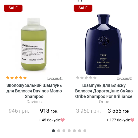
SALE
SALE
Відгуки (4)
Відгуки (0)
Зволожувальний Шампунь
Шампунь для Блиску
для Волосся Davines Momo
Волосся Дорогоцінне Сяйво
Shampoo
Oribe Shampoo For Brilliance
Davines
Oribe
And Shine
946
грн.
918
3 950
грн.
3 555
грн.
грн.
+ 45 бонусів
+ 177 бонусів