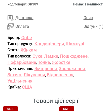
код товару:
OR389
Немає в наявності
Доставка
Опис
Оплата
Відгуки (1)
Oribe
Бренд:
Кондиціонери
Шампуні
Тип продукту:
,
Жінкам
Стать:
Сухе
Ламке
Пошкоджене
Тип волосся:
,
,
,
Пофарбоване
Тонке
Жорстке
,
,
Зміцнення
Зволоження
Призначення:
,
,
Захист
Лікування
Відновлення
,
,
,
Ущільнення
США
Країна:
Товари цієї серії
SALE
SALE