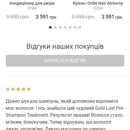
кондиціонер для шкіри
Краси» Oribe Hair Alchemy
Oribe
Oribe
голови «Справжня гармонія»
Heatless Styling Balm
3 990
грн.
3 591
3 990
грн.
3 591
грн.
грн.
Відгуки наших покупців
НАПИСАТИ ВІДГУК
Давно шукала шампунь, який допоможе відновити
моє волосся. І ось знайшла цей чудовий Gold Lust Pre-
Shampoo Treatment. Результат вразив! Волосся стало
м'яким, блискучим. Тепер відчуваю, що волосся
дихає здоров'ям. Дякую магазину за швидку