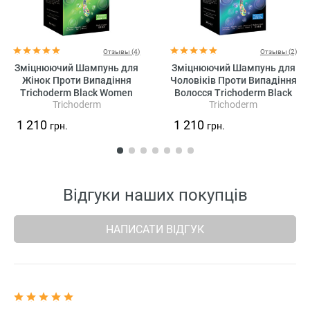
Отзывы (4)
Отзывы (2)
Зміцнюючий Шампунь для
Зміцнюючий Шампунь для
Жінок Проти Випадіння
Чоловіків Проти Випадіння
Trichoderm Black Women
Волосся Trichoderm Black
Trichoderm
Trichoderm
Shampoo
Men Shampoo
1 210
1 210
грн.
грн.
Відгуки наших покупців
НАПИСАТИ ВІДГУК