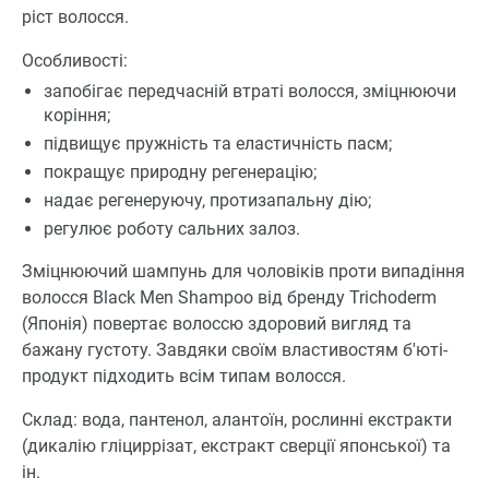
ріст волосся.
Особливості:
запобігає передчасній втраті волосся, зміцнюючи
коріння;
підвищує пружність та еластичність пасм;
покращує природну регенерацію;
надає регенеруючу, протизапальну дію;
регулює роботу сальних залоз.
Зміцнюючий шампунь для чоловіків проти випадіння
волосся Black Men Shampoo від бренду Trichoderm
(Японія) повертає волоссю здоровий вигляд та
бажану густоту. Завдяки своїм властивостям б'юті-
продукт підходить всім типам волосся.
Склад: вода, пантенол, алантоїн, рослинні екстракти
(дикалію гліциррізат, екстракт сверції японської) та
ін.