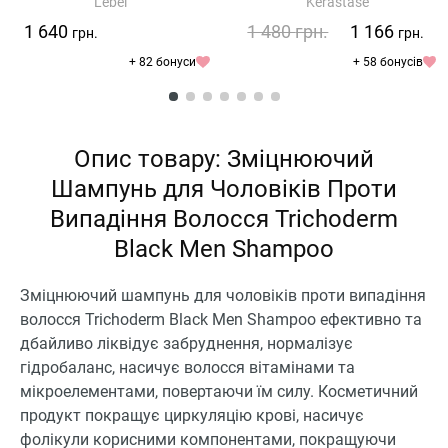
Lebel
Kerastase
1 640
1 480
грн.
1 166
грн.
грн.
+ 82 бонуси
+ 58 бонусів
Опис товару: Зміцнюючий
Шампунь для Чоловіків Проти
Випадіння Волосся Trichoderm
Black Men Shampoo
Зміцнюючий шампунь для чоловіків проти випадіння
волосся Trichoderm Black Men Shampoo ефективно та
дбайливо ліквідує забруднення, нормалізує
гідробаланс, насичує волосся вітамінами та
мікроелементами, повертаючи їм силу. Косметичний
продукт покращує циркуляцію крові, насичує
фолікули корисними компонентами, покращуючи