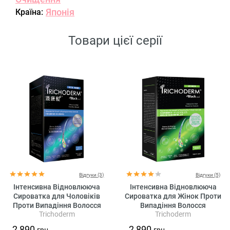
Японія
Країна:
Товари цієї серії
Відгуки (3)
Відгуки (5)
Інтенсивна Відновлююча
Інтенсивна Відновлююча
Сироватка для Чоловіків
Сироватка для Жінок Проти
Проти Випадіння Волосся
Випадіння Волосся
Trichoderm
Trichoderm
Trichoderm Black Men
Trichoderm Black Women
Intensive Serum
Intensive Serum
2 890
2 890
грн.
грн.