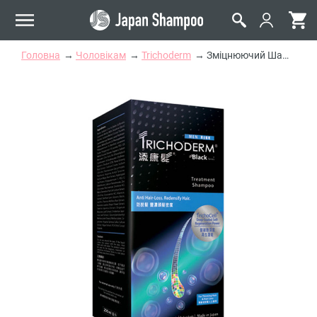
Головна
Чоловікам
Trichoderm
Зміцнюючий Шампунь для Чоловіків Проти Випадіння Волосся Trichoderm Black Men Shampoo