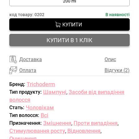
200 ml
код товару:
0202
В наявності
КУПИТИ
КУПИТИ В 1 КЛІК
Доставка
Опис
Оплата
Відгуки (2)
Trichoderm
Бренд:
Шампуні
Засоби від випадіння
Тип продукту:
,
волосся
Чоловікам
Стать:
Всі
Тип волосся:
Зміцнення
Проти випадіння
Призначення:
,
,
Стимулювання росту
Відновлення
,
,
Очищення