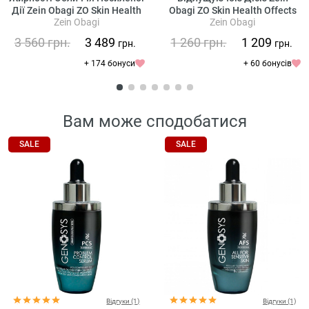
Дії Zein Obagi ZO Skin Health
Obagi ZO Skin Health Offects
Zein Obagi
Zein Obagi
Oil Control Pads
Exfoliating Cleanser
3 560
грн.
3 489
1 260
грн.
1 209
грн.
грн.
+ 174 бонуси
+ 60 бонусів
Вам може сподобатися
SALE
SALE
Відгуки (1)
Відгуки (1)