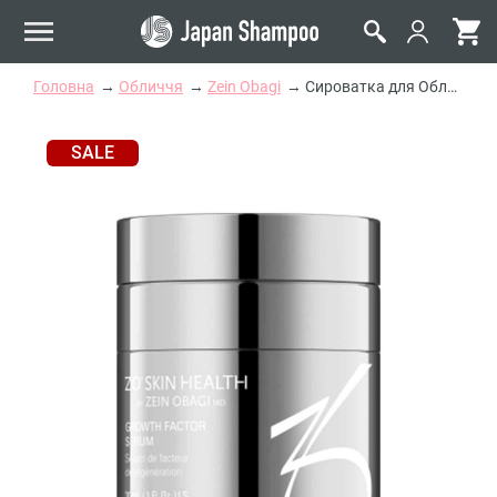
Головна
Обличчя
Zein Obagi
Сироватка для Обличчя з Факторами Росту Zein Obagi ZO Skin Health Growth Factor Serum
SALE