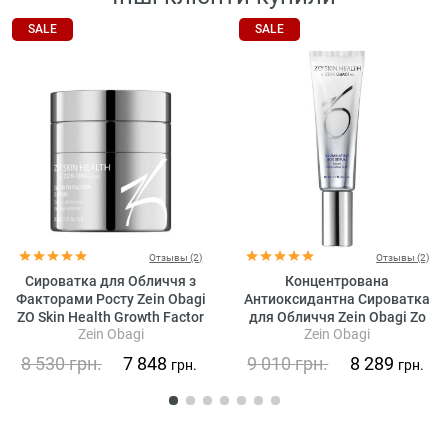
SALE
SALE
Отзывы (2)
Отзывы (2)
Сироватка для Обличчя з
Концентрована
Факторами Росту Zein Obagi
Антиоксидантна Сироватка
ZO Skin Health Growth Factor
для Обличчя Zein Obagi Zo
Zein Obagi
Zein Obagi
Serum
Skin Health Illuminating Aox
Serum
8 530
грн.
7 848
9 010
грн.
8 289
грн.
грн.