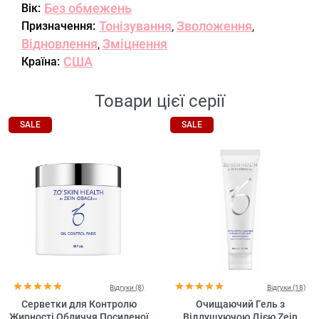
Без обмежень
Вік:
Тонізування
Зволоження
Призначення:
,
,
Відновлення
Зміцнення
,
США
Країна:
Товари цієї серії
SALE
SALE
Відгуки (8)
Відгуки (18)
Серветки для Контролю
Очищаючий Гель з
Жирності Обличчя Посиленої
Відлущуючою Дією Zein