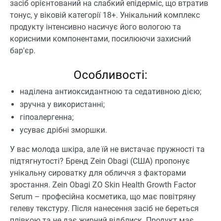
засіб орієнтований на слабкий епідерміс, що втратив
тонус, у віковій категорії 18+. Унікальний комплекс
продукту інтенсивно насичує його вологою та
корисними компонентами, посилюючи захисний
бар'єр.
Особливості:
наділена антиоксидантною та седативною дією;
зручна у використанні;
гіпоалергенна;
усуває дрібні зморшки.
У вас молода шкіра, але їй не вистачає пружності та
підтягнутості? Бренд Zein Obagi (США) пропонує
унікальну сироватку для обличчя з факторами
зростання.
Zein Obagi ZO Skin Health Growth Factor
Serum
– професійна косметика, що має повітряну
гелеву текстуру. Після нанесення засіб не береться
плівкою та не дає жирний відблиск. Продукт має