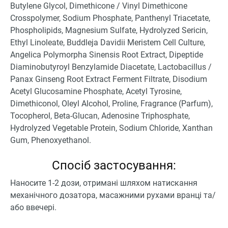
Butylene Glycol, Dimethicone /
Vinyl Dimethicone
Crosspolymer, Sodium Phosphate, Panthenyl Triacetate,
Phospholipids, Magnesium Sulfate, Hydrolyzed Sericin,
Ethyl Linoleate, Buddleja Davidii Meristem Cell Culture,
Angelica Polymorpha Sinensis Root Extract, Dipeptide
Diaminobutyroyl Benzylamide Diacetate, Lactobacillus /
Panax Ginseng Root Extract Ferment Filtrate, Disodium
Acetyl Glucosamine Phosphate, Acetyl Tyrosine,
Dimethiconol, Oleyl Alcohol, Proline, Fragrance (Parfum),
Tocopherol, Beta-Glucan, Adenosine Triphosphate,
Hydrolyzed Vegetable Protein, Sodium Chloride, Xanthan
Gum, Phenoxyethanol​.
Спосіб застосування:
Наносите 1-2 дози, отримані шляхом натискання
механічного дозатора, масажними рухами вранці та/
або ввечері.