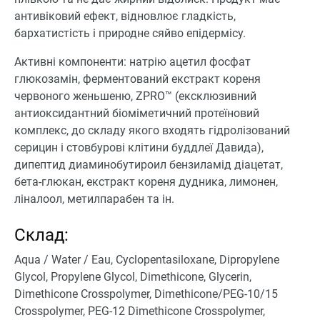
антивіковий ефект, відновлює гладкість,
бархатистість і природне сяйво епідермісу.
Активні компоненти: натрію ацетил фосфат
глюкозамін, ферментований екстракт кореня
червоного женьшеню, ZPRO™ (ексклюзивний
антиоксидантний біоміметичний протеїновий
комплекс, до складу якого входять гідролізований
серицин і стовбурові клітини буддлеї Давида),
дипептид диаминобутироил бензиламід діацетат,
бета-глюкан, екстракт кореня дудника, лимонен,
ліналоол, метилпарабен та ін.
Склад:
Aqua / Water / Eau, Cyclopentasiloxane, Dipropylene
Glycol, Propylene Glycol, Dimethicone, Glycerin,
Dimethicone Crosspolymer, Dimethicone/PEG-10/15
Crosspolymer, PEG-12 Dimethicone Crosspolymer,