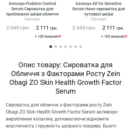
Genosys Problem Control
Genosys All for Sensitive
Serum Сироватка для
Serum Нано-сироватка для
проблемної шкіри обличчя
чутливої шкіри
Genosys
Genosys
2 345
грн.
2 111
2 345
грн.
2 111
грн.
грн.
+ 105 бонусів
+ 105 бонусів
Опис товару: Сироватка для
Обличчя з Факторами Росту Zein
Obagi ZO Skin Health Growth Factor
Serum
Сироватка для обличчя з факторами росту Zein
Obagi ZO Skin Health Growth Factor Serum активізує
вироблення колагену, допомагаючи відновити
еластичність і пружність шкірного покриву. Бьюті-