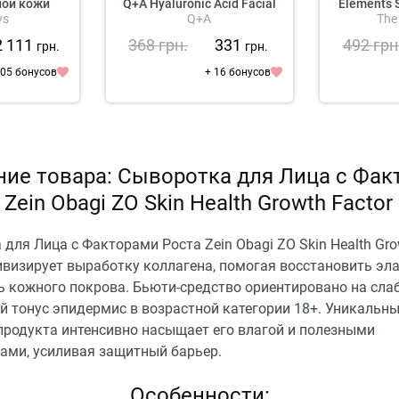
ной кожи
Q+A Hyaluronic Acid Facial
Elements S
ys
Q+A
The
Serum
2 111
368
грн.
331
492
грн
грн.
грн.
105 бонусов
+ 16 бонусов
ие товара: Сыворотка для Лица с Фа
 Zein Obagi ZO Skin Health Growth Factor
для Лица с Факторами Роста Zein Obagi ZO Skin Health Gro
ивизирует выработку коллагена, помогая восстановить эл
ь кожного покрова. Бьюти-средство ориентировано на сла
й тонус эпидермис в возрастной категории 18+. Уникальн
продукта интенсивно насыщает его влагой и полезными
ами, усиливая защитный барьер.
Особенности: