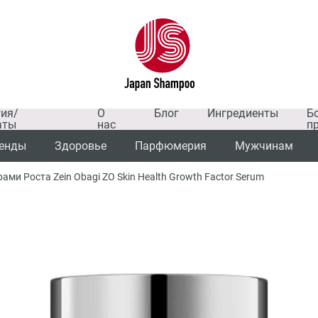
тия/
О
Блог
Ингредиенты
Б
аты
нас
п
енды
Здоровье
Парфюмерия
Мужчинам
ми Роста Zein Obagi ZO Skin Health Growth Factor Serum