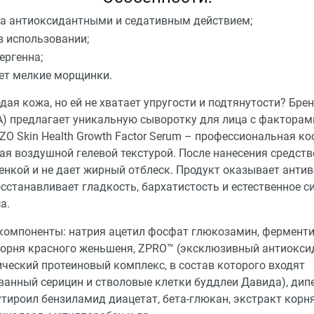
а антиоксидантными и седативным действием;
в использовании;
ергенна;
ет мелкие морщинки.
дая кожа, но ей не хватает упругости и подтянутости? Брен
А) предлагает уникальную сыворотку для лица с факторам
 ZO Skin Health Growth Factor Serum
– профессиональная ко
я воздушной гелевой текстурой. После нанесения средств
ленкой и не дает жирный отблеск. Продукт оказывает анти
сстанавливает гладкость, бархатистость и естественное с
а.
компоненты: натрия ацетил фосфат глюкозамин, фермент
корня красного женьшеня, ZPRO™ (эксклюзивный антиокс
ческий протеиновый комплекс, в состав которого входят
ванный серицин и стволовые клетки буддлеи Давида), дип
тироил бензиламид диацетат, бета-глюкан, экстракт корня