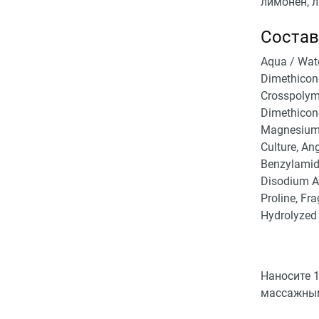
лимонен, л
Состав
Aqua / Wate
Dimethicon
Crosspolyme
Dimethicone
Magnesium S
Culture, An
Benzylamide
Disodium Ac
Proline, Fr
Hydrolyzed 
Наносите 1
массажным