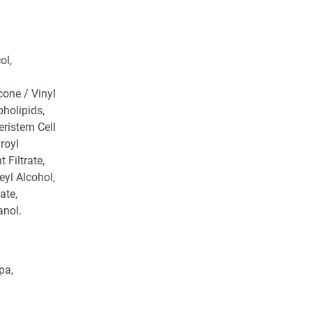
ol,
one / Vinyl
holipids,
eristem Cell
royl
Filtrate,
yl Alcohol,
ate,
nol​.
ра,