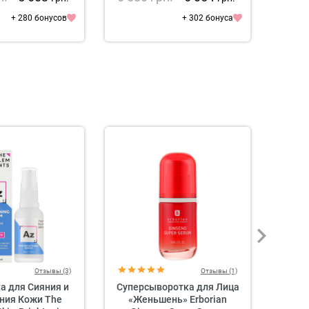
+ 280 бонусов
+ 302 бонуса
Отзывы (3)
Отзывы (1)
а для Сияния и
Суперсыворотка для Лица
Супе
ния Кожи The
«Женьшень» Erborian
«Бамб