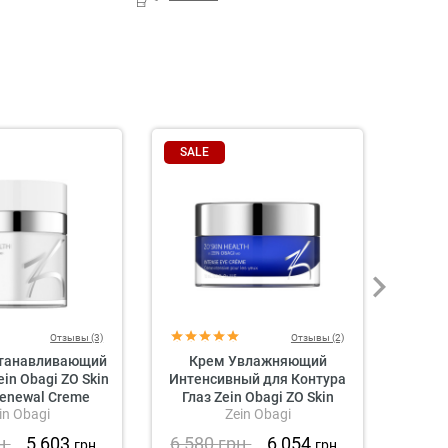
SALE
Отзывы (3)
Отзывы (2)
станавливающий
Крем Увлажняющий
Скра
in Obagi ZO Skin
Интенсивный для Контура
для Ли
Renewal Creme
Глаз Zein Obagi ZO Skin
Healt
in Obagi
Zein Obagi
Health Intense Eye Creme
н.
5 603
6 580
грн.
6 054
1 3
грн.
грн.