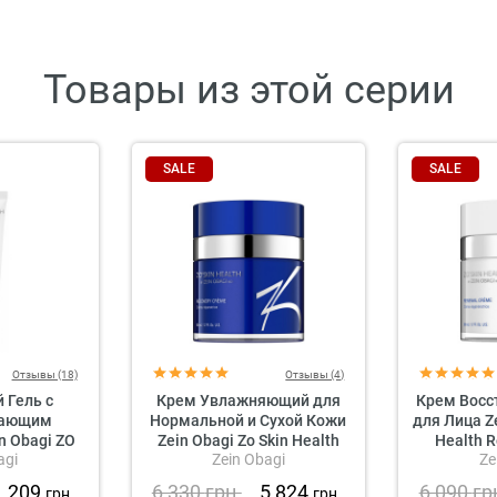
Товары из этой серии
SALE
SALE
Отзывы (18)
Отзывы (4)
Гель с
Крем Увлажняющий для
Крем Вос
вающим
Нормальной и Сухой Кожи
для Лица Ze
n Obagi ZO
Zein Obagi Zo Skin Health
Health 
agi
Zein Obagi
Ze
Offects
Recovery Creme
Cleanser
1 209
6 330
грн.
5 824
6 090
гр
грн.
грн.