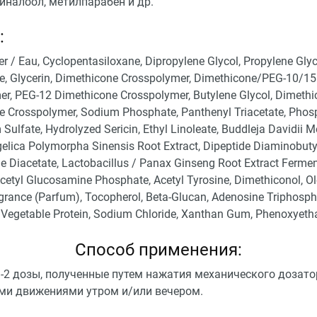
иналоол, метилпарабен и др.
:
r / Eau, Cyclopentasiloxane, Dipropylene Glycol, Propylene Glyc
e, Glycerin, Dimethicone Crosspolymer, Dimethicone/PEG-10/15
r, PEG-12 Dimethicone Crosspolymer, Butylene Glycol, Dimethic
 Crosspolymer, Sodium Phosphate, Panthenyl Triacetate, Phosp
ulfate, Hydrolyzed Sericin, Ethyl Linoleate, Buddleja Davidii M
gelica Polymorpha Sinensis Root Extract, Dipeptide Diaminobuty
 Diacetate, Lactobacillus / Panax Ginseng Root Extract Ferment 
etyl Glucosamine Phosphate, Acetyl Tyrosine, Dimethiconol, Ole
agrance (Parfum), Tocopherol, Beta-Glucan, Adenosine Triphosph
Vegetable Protein, Sodium Chloride, Xanthan Gum, Phenoxyetha
Способ применения:
-2 дозы, полученные путем нажатия механического дозато
и движениями утром и/или вечером.