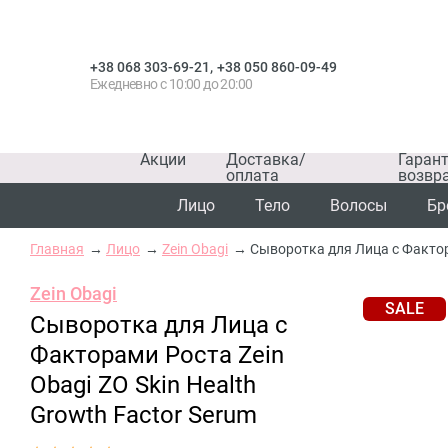
,
+38 068 303-69-21
+38 050 860-09-49
Ежедневно с 10:00 до 20:00
Акции
Доставка/
Гаран
оплата
возвр
Лицо
Тело
Волосы
Бр
Главная
Лицо
Zein Obagi
Сыворотка для Лица с Фактора
Zein Obagi
SALE
Сыворотка для Лица с
Факторами Роста Zein
Obagi ZO Skin Health
Growth Factor Serum