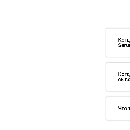
Когд
Seru
Когд
сыво
Что 