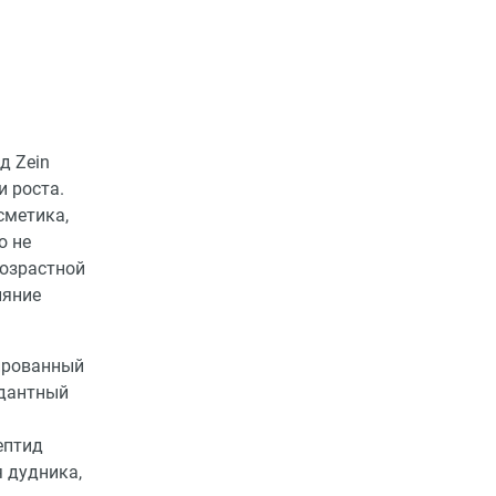
д Zein
и роста.
сметика,
о не
возрастной
ияние
ированный
идантный
ептид
 дудника,