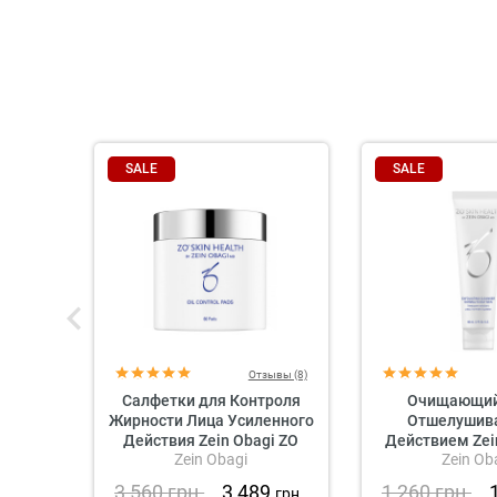
SALE
SALE
Отзывы (8)
Салфетки для Контроля
Очищающий 
Жирности Лица Усиленного
Отшелуши
Действия Zein Obagi ZO
Действием Zei
Zein Obagi
Zein Ob
Skin Health Oil Control Pads
Skin Health 
Exfoliating 
3 560
грн.
3 489
1 260
грн.
грн.