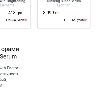
kin-Brightening
Ginseng Super Serum
 Elements
Erborian
Serum
.
418
3 999
2 4
грн.
грн.
+ 20 бонусов
+ 199 бонусов
кторами
 Serum
wth Factor
астичность
бый,
ый