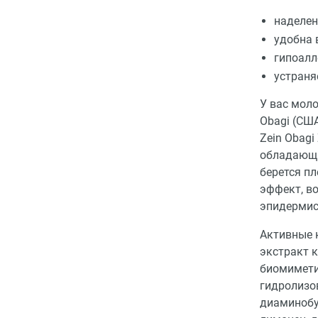
наделен
удобна 
гипоалл
устраня
У вас моло
Obagi (СШ
Zein Obagi
обладающа
берется п
эффект, во
эпидермис
Активные 
экстракт 
биомимети
гидролизо
диаминобу