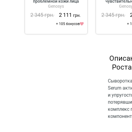
проблемной кожи лица
чувствитель
Genosys
Genos
2 345
грн.
2 111
2 345
грн.
грн.
+ 105 бонусов
+ 
Описан
Роста
Сыворотка 
Serum акт
и упругост
потерявши
комплекс 
компонент