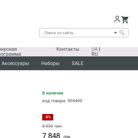
онусная
Контакты
UA
|
рограмма
RU
Аксессуары
Наборы
SALE
В наличии
SALE
код товара:
904400
-8%
8 530
грн.
7 848
грн.