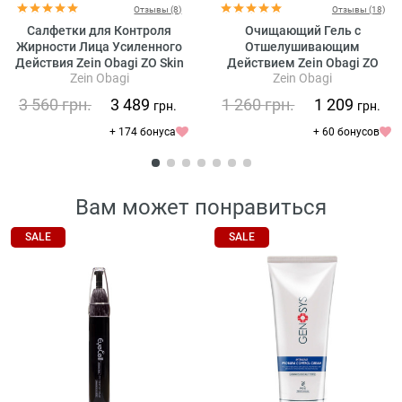
Отзывы (8)
Отзывы (18)
Салфетки для Контроля
Очищающий Гель с
Жирности Лица Усиленного
Отшелушивающим
Действия Zein Obagi ZO Skin
Действием Zein Obagi ZO
Zein Obagi
Zein Obagi
Health Oil Control Pads
Skin Health Offects Exfoliating
Cleanser
3 560
грн.
3 489
1 260
грн.
1 209
грн.
грн.
+ 174 бонуса
+ 60 бонусов
Вам может понравиться
SALE
SALE