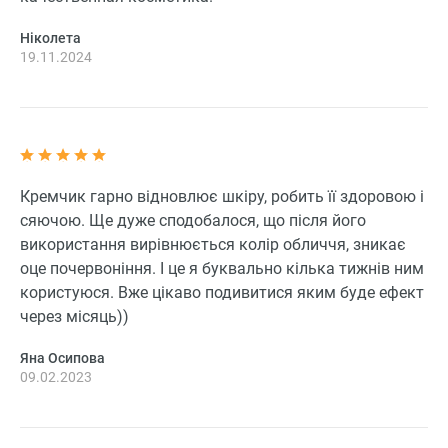
Ніколета
19.11.2024
Кремчик гарно відновлює шкіру, робить її здоровою і
сяючою. Ще дуже сподобалося, що після його
використання вирівнюється колір обличчя, зникає
оце почервоніння. І це я буквально кілька тижнів ним
користуюся. Вже цікаво подивитися яким буде ефект
через місяць))
Яна Осипова
09.02.2023