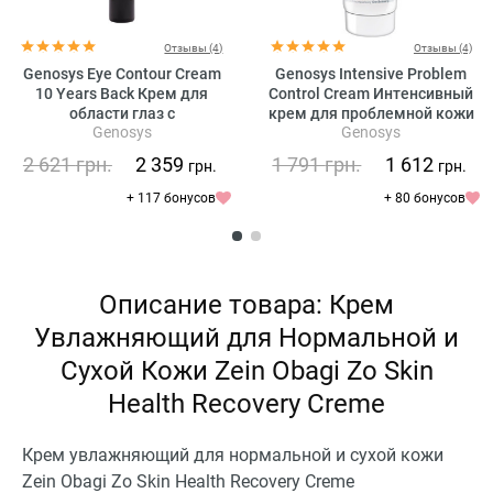
Отзывы (4)
Отзывы (4)
Genosys Eye Contour Cream
Genosys Intensive Problem
10 Years Back Крем для
Control Cream Интенсивный
области глаз с
крем для проблемной кожи
Genosys
Genosys
растительными стволовыми
клетками
2 621
грн.
2 359
1 791
грн.
1 612
грн.
грн.
+ 117 бонусов
+ 80 бонусов
Описание товара: Крем
Увлажняющий для Нормальной и
Сухой Кожи Zein Obagi Zo Skin
Health Recovery Creme
Крем увлажняющий для нормальной и сухой кожи
Zein Obagi Zo Skin Health Recovery Creme