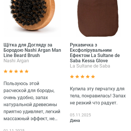
Щітка для Догляду за
Рукавичка з
Бородою Nashi Argan Man
Ексфолірувальним
Line Beard Brush
Ефектом La Sultane de
Nashi Argan
Saba Kessa Glove
La Sultane de Saba
Пользуюсь этой
Купила эту перчатку для
расческой для бороды,
тела, понравилась! Запах
очень удобно, запах
не резкий что радует.
натуральной древесины
приятно удивляет, легкий
05.11.2025
массажный эффект, не
Дина
цепляет волосы. Хотя это
01.11.2025