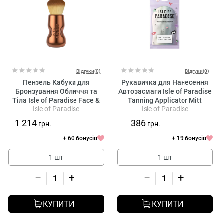
Відгуки(0)
Відгуки(0)
Пензель Кабуки для
Рукавичка для Нанесення
Бронзування Обличчя та
Автозасмаги Isle of Paradise
Тіла Isle of Paradise Face &
Tanning Applicator Mitt
Isle of Paradise
Isle of Paradise
Body Bronzing Brush
1 214
386
грн.
грн.
+ 60 бонусів
+ 19 бонусів
1 шт
1 шт
–
+
–
+
КУПИТИ
КУПИТИ