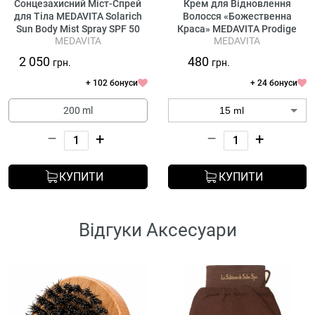
Сонцезахисний Міст-Спрей
Крем для Відновлення
для Тіла MEDAVITA Solarich
Волосся «Божественна
Sun Body Mist Spray SPF 50
Краса» MEDAVITA Prodige
MEDAVITA
MEDAVITA
Divine Beauty Hair Cream
2 050
480
грн.
грн.
+ 102 бонуси
+ 24 бонуси
200 ml
–
+
–
+
КУПИТИ
КУПИТИ
Відгуки Аксесуари