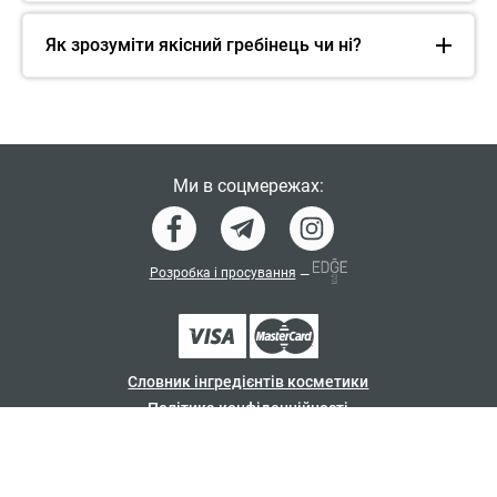
Як зрозуміти якісний гребінець чи ні?
Ми в соцмережах:
Розробка і просування
—
Словник інгредієнтів косметики
Політика конфіденційності
Договір-оферта
Програма лояльності
© japan_shampoo 2026. Всі права захищені